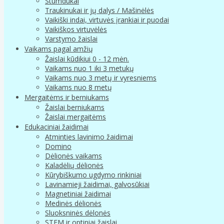
Stumdukai
Traukinukai ir jų dalys / Mašinėlės
Vaikiški indai, virtuvės įrankiai ir puodai
Vaikiškos virtuvėlės
Varstymo žaislai
Vaikams pagal amžių
Žaislai kūdikiui 0 - 12 mėn.
Vaikams nuo 1 iki 3 metukų
Vaikams nuo 3 metų ir vyresniems
Vaikams nuo 8 metų
Mergaitėms ir berniukams
Žaislai berniukams
Žaislai mergaitėms
Edukaciniai žaidimai
Atminties lavinimo žaidimai
Domino
Dėlionės vaikams
Kaladėlių dėlionės
Kūrybiškumo ugdymo rinkiniai
Lavinamieji žaidimai, galvosūkiai
Magnetiniai žaidimai
Medinės dėlionės
Sluoksninės dėlonės
STEM ir optiniai žaislai