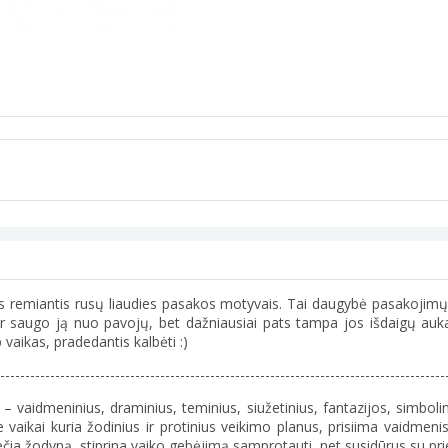
tas remiantis rusų liaudies pasakos motyvais. Tai daugybė pasakojimų
a ir saugo ją nuo pavojų, bet dažniausiai pats tampa jos išdaigų au
 vaikas, pradedantis kalbėti :)
-----------------------------------------------------------------------------------------
 – vaidmeninius, draminius, teminius, siužetinius, fantazijos, simbo
vaikai kuria žodinius ir protinius veikimo planus, prisiima vaidmenis
plečia žodyną, stiprina vaiko gebėjimą samprotauti, net susidūrus su pr