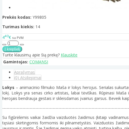
Prekės kodas:
Y99805
Turimas kiekis:
14
40
4
€
su PVM
Turite klausimų apie šią prekę?
Klauskite
Gamintojas:
COMANSI
Aprašymas
(0) Atsiliepimai
Lokys
– animacinio filmuko Maša ir lokys herojus. Serialas sukur
lokį. Lokys yra senas cirko artistas, labai tėviškas. Rūpinasi Maš
herojais bendrauja gestais ir skleisdamas įvairius garsus. Beveik kaip
----------------------------------------------------------------------------------------
Su figūrėlėmis vaikai žaidžia vaizduotės žaidimus (kitaip vadinamus
tęsiasi skirtingomis formomis iki pilnametystės. Vaizduotės žaidime 
jausmus ir mintis. Š;ie žaidimai gerina vaiko atmintį, turtina kalbą, 