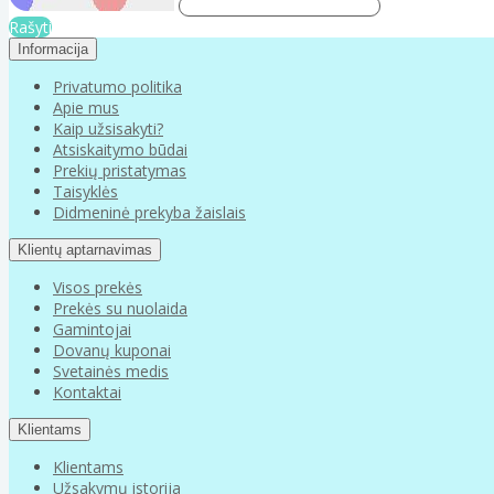
Rašyti
Informacija
Privatumo politika
Apie mus
Kaip užsisakyti?
Atsiskaitymo būdai
Prekių pristatymas
Taisyklės
Didmeninė prekyba žaislais
Klientų aptarnavimas
Visos prekės
Prekės su nuolaida
Gamintojai
Dovanų kuponai
Svetainės medis
Kontaktai
Klientams
Klientams
Užsakymų istorija