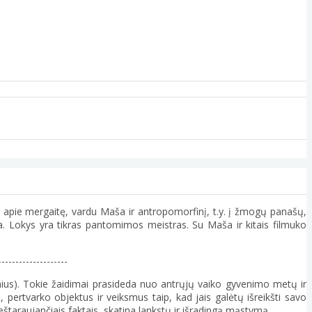
 apie mergaitę, vardu Maša ir antropomorfinį, t.y. į žmogų panašų,
ka. Lokys yra tikras pantomimos meistras. Su Maša ir kitais filmuko
--------------------
linius). Tokie žaidimai prasideda nuo antrųjų vaiko gyvenimo metų ir
, pertvarko objektus ir veiksmus taip, kad jais galėtų išreikšti savo
ieštaraujančiais faktais, skatina lankstų ir išradingą mąstymą.