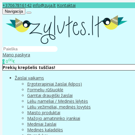
+37067816142
info@zuja.lt
Kontaktai
Navigacija
Mano paskyra
00
0
€
0
Prekių krepšelis tuščias!
Žaislai vaikams
Ergoterapiniai žaislai (kilpos)
Formelių rūšiuoklė
Gamtai draugiški žaislai
Lėlių nameliai / Medinės lėlytės
Lėlių vežimėliai, medinės lovytės
Maisto produktai
Mažojo amatininko įrankiai
Mediniai žaislai
Medinės kaladėlės