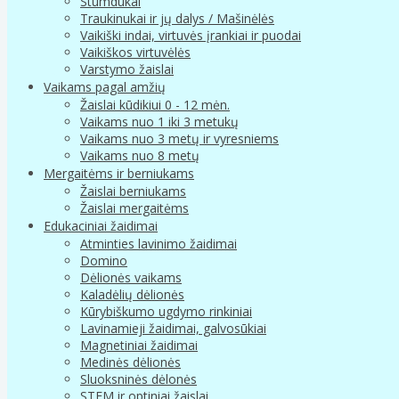
Stumdukai
Traukinukai ir jų dalys / Mašinėlės
Vaikiški indai, virtuvės įrankiai ir puodai
Vaikiškos virtuvėlės
Varstymo žaislai
Vaikams pagal amžių
Žaislai kūdikiui 0 - 12 mėn.
Vaikams nuo 1 iki 3 metukų
Vaikams nuo 3 metų ir vyresniems
Vaikams nuo 8 metų
Mergaitėms ir berniukams
Žaislai berniukams
Žaislai mergaitėms
Edukaciniai žaidimai
Atminties lavinimo žaidimai
Domino
Dėlionės vaikams
Kaladėlių dėlionės
Kūrybiškumo ugdymo rinkiniai
Lavinamieji žaidimai, galvosūkiai
Magnetiniai žaidimai
Medinės dėlionės
Sluoksninės dėlonės
STEM ir optiniai žaislai