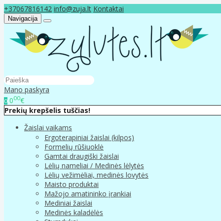
+37067816142
info@zuja.lt
Kontaktai
Navigacija
Mano paskyra
00
0
€
0
Prekių krepšelis tuščias!
Žaislai vaikams
Ergoterapiniai žaislai (kilpos)
Formelių rūšiuoklė
Gamtai draugiški žaislai
Lėlių nameliai / Medinės lėlytės
Lėlių vežimėliai, medinės lovytės
Maisto produktai
Mažojo amatininko įrankiai
Mediniai žaislai
Medinės kaladėlės