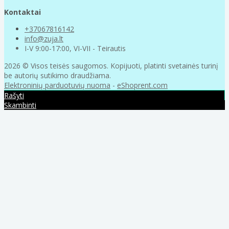
Kontaktai
+37067816142
info@zuja.lt
I-V 9:00-17:00, VI-VII - Teirautis
2026 © Visos teisės saugomos. Kopijuoti, platinti svetainės turinį
be autorių sutikimo draudžiama.
Elektroninių parduotuvių nuoma
-
eShoprent.com
Rašyti
Skambinti