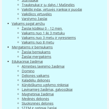
Stumdukai
Traukinukai ir jų dalys / Mašinėlės
Vaikiški indai, virtuvės įrankiai ir puodai
Vaikiškos virtuvėlės
Varstymo žaislai
Vaikams pagal amžių
Žaislai kūdikiui 0 - 12 mėn.
Vaikams nuo 1 iki 3 metukų
Vaikams nuo 3 metų ir vyresniems
Vaikams nuo 8 metų
Mergaitėms ir berniukams
Žaislai berniukams
Žaislai mergaitėms
Edukaciniai žaidimai
Atminties lavinimo žaidimai
Domino
Dėlionės vaikams
Kaladėlių dėlionės
Kūrybiškumo ugdymo rinkiniai
Lavinamieji žaidimai, galvosūkiai
Magnetiniai žaidimai
Medinės dėlionės
Sluoksninės dėlonės
STEM ir optiniai žaislai