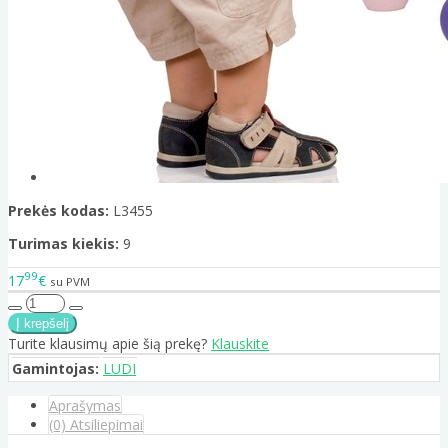
Prekės kodas:
L3455
Turimas kiekis:
9
99
17
€
su PVM
Turite klausimų apie šią prekę?
Klauskite
Gamintojas:
LUDI
Aprašymas
(0) Atsiliepimai