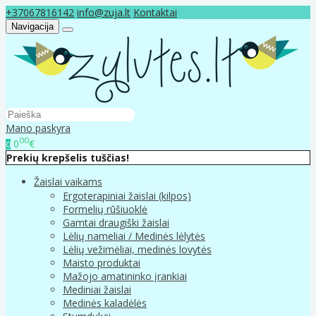
+37067816142
info@zuja.lt
Kontaktai
Navigacija
Mano paskyra
00
0
€
0
Prekių krepšelis tuščias!
Žaislai vaikams
Ergoterapiniai žaislai (kilpos)
Formelių rūšiuoklė
Gamtai draugiški žaislai
Lėlių nameliai / Medinės lėlytės
Lėlių vežimėliai, medinės lovytės
Maisto produktai
Mažojo amatininko įrankiai
Mediniai žaislai
Medinės kaladėlės