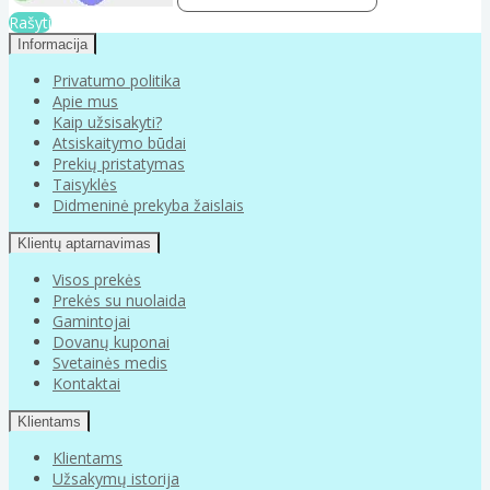
Rašyti
Informacija
Privatumo politika
Apie mus
Kaip užsisakyti?
Atsiskaitymo būdai
Prekių pristatymas
Taisyklės
Didmeninė prekyba žaislais
Klientų aptarnavimas
Visos prekės
Prekės su nuolaida
Gamintojai
Dovanų kuponai
Svetainės medis
Kontaktai
Klientams
Klientams
Užsakymų istorija