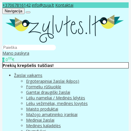
+37067816142
info@zuja.lt
Kontaktai
Navigacija
Mano paskyra
00
0
€
0
Prekių krepšelis tuščias!
Žaislai vaikams
Ergoterapiniai žaislai (kilpos)
Formelių rūšiuoklė
Gamtai draugiški žaislai
Lėlių nameliai / Medinės lėlytės
Lėlių vežimėliai, medinės lovytės
Maisto produktai
Mažojo amatininko įrankiai
Mediniai žaislai
Medinės kaladėlės