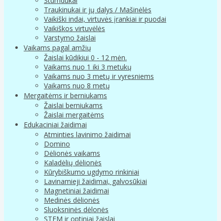
Stumdukai
Traukinukai ir jų dalys / Mašinėlės
Vaikiški indai, virtuvės įrankiai ir puodai
Vaikiškos virtuvėlės
Varstymo žaislai
Vaikams pagal amžių
Žaislai kūdikiui 0 - 12 mėn.
Vaikams nuo 1 iki 3 metukų
Vaikams nuo 3 metų ir vyresniems
Vaikams nuo 8 metų
Mergaitėms ir berniukams
Žaislai berniukams
Žaislai mergaitėms
Edukaciniai žaidimai
Atminties lavinimo žaidimai
Domino
Dėlionės vaikams
Kaladėlių dėlionės
Kūrybiškumo ugdymo rinkiniai
Lavinamieji žaidimai, galvosūkiai
Magnetiniai žaidimai
Medinės dėlionės
Sluoksninės dėlonės
STEM ir optiniai žaislai