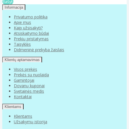
Rašyti
Informacija
Privatumo politika
Apie mus
Kaip užsisakyti?
Atsiskaitymo būdai
Prekių pristatymas
Taisyklės
Didmeninė prekyba žaislais
Klientų aptarnavimas
Visos prekės
Prekės su nuolaida
Gamintojai
Dovanų kuponai
Svetainės medis
Kontaktai
Klientams
Klientams
Užsakymų istorija