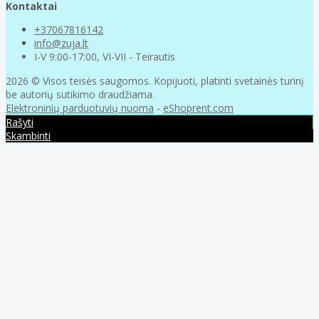
Kontaktai
+37067816142
info@zuja.lt
I-V 9:00-17:00, VI-VII - Teirautis
2026 © Visos teisės saugomos. Kopijuoti, platinti svetainės turinį
be autorių sutikimo draudžiama.
Elektroninių parduotuvių nuoma
-
eShoprent.com
Rašyti
Skambinti