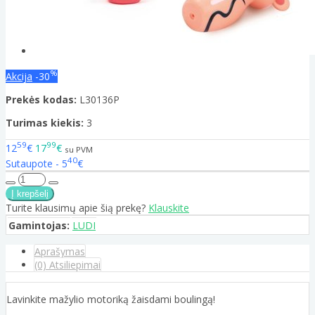
%
Akcija
-30
Prekės kodas:
L30136P
Turimas kiekis:
3
59
99
12
€
17
€
su PVM
40
Sutaupote - 5
€
Turite klausimų apie šią prekę?
Klauskite
Gamintojas:
LUDI
Aprašymas
(0) Atsiliepimai
Lavinkite mažylio motoriką žaisdami boulingą!