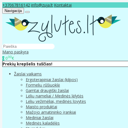
+37067816142
info@zuja.lt
Kontaktai
Navigacija
Mano paskyra
00
0
€
0
Prekių krepšelis tuščias!
Žaislai vaikams
Ergoterapiniai žaislai (kilpos)
Formelių rūšiuoklė
Gamtai draugiški žaislai
Lėlių nameliai / Medinės lėlytės
Lėlių vežimėliai, medinės lovytės
Maisto produktai
Mažojo amatininko įrankiai
Mediniai žaislai
Medinės kaladėlės