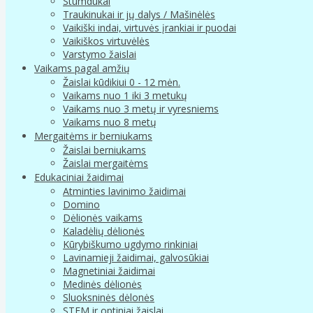
Stumdukai
Traukinukai ir jų dalys / Mašinėlės
Vaikiški indai, virtuvės įrankiai ir puodai
Vaikiškos virtuvėlės
Varstymo žaislai
Vaikams pagal amžių
Žaislai kūdikiui 0 - 12 mėn.
Vaikams nuo 1 iki 3 metukų
Vaikams nuo 3 metų ir vyresniems
Vaikams nuo 8 metų
Mergaitėms ir berniukams
Žaislai berniukams
Žaislai mergaitėms
Edukaciniai žaidimai
Atminties lavinimo žaidimai
Domino
Dėlionės vaikams
Kaladėlių dėlionės
Kūrybiškumo ugdymo rinkiniai
Lavinamieji žaidimai, galvosūkiai
Magnetiniai žaidimai
Medinės dėlionės
Sluoksninės dėlonės
STEM ir optiniai žaislai