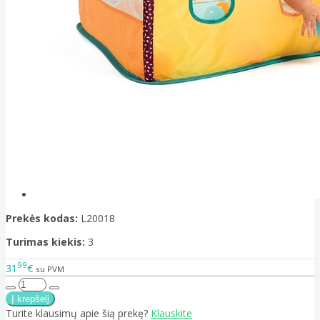
Prekės kodas:
L20018
Turimas kiekis:
3
99
31
€
su PVM
Turite klausimų apie šią prekę?
Klauskite