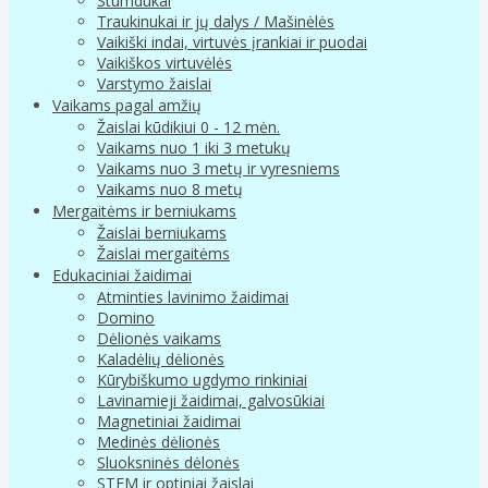
Stumdukai
Traukinukai ir jų dalys / Mašinėlės
Vaikiški indai, virtuvės įrankiai ir puodai
Vaikiškos virtuvėlės
Varstymo žaislai
Vaikams pagal amžių
Žaislai kūdikiui 0 - 12 mėn.
Vaikams nuo 1 iki 3 metukų
Vaikams nuo 3 metų ir vyresniems
Vaikams nuo 8 metų
Mergaitėms ir berniukams
Žaislai berniukams
Žaislai mergaitėms
Edukaciniai žaidimai
Atminties lavinimo žaidimai
Domino
Dėlionės vaikams
Kaladėlių dėlionės
Kūrybiškumo ugdymo rinkiniai
Lavinamieji žaidimai, galvosūkiai
Magnetiniai žaidimai
Medinės dėlionės
Sluoksninės dėlonės
STEM ir optiniai žaislai