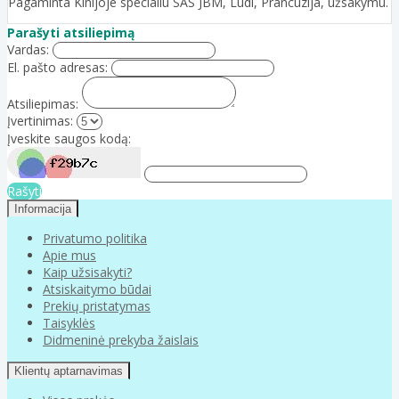
Pagaminta Kinijoje specialiu SAS JBM, Ludi, Prancūzija, užsakymu.
Parašyti atsiliepimą
Vardas:
El. pašto adresas:
Atsiliepimas:
Įvertinimas:
Įveskite saugos kodą:
Rašyti
Informacija
Privatumo politika
Apie mus
Kaip užsisakyti?
Atsiskaitymo būdai
Prekių pristatymas
Taisyklės
Didmeninė prekyba žaislais
Klientų aptarnavimas