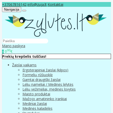
+37067816142
info@zuja.lt
Kontaktai
Navigacija
Mano paskyra
00
0
€
0
Prekių krepšelis tuščias!
Žaislai vaikams
Ergoterapiniai žaislai (kilpos)
Formelių rūšiuoklė
Gamtai draugiški žaislai
Lėlių nameliai / Medinės lėlytės
Lėlių vežimėliai, medinės lovytės
Maisto produktai
Mažojo amatininko įrankiai
Mediniai žaislai
Medinės kaladėlės