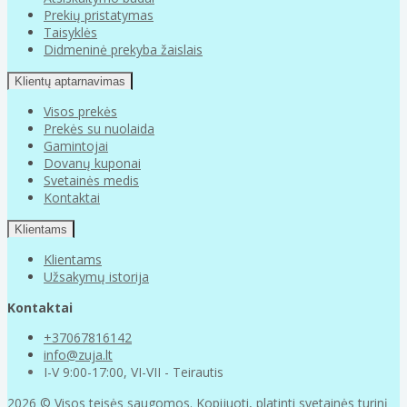
Prekių pristatymas
Taisyklės
Didmeninė prekyba žaislais
Klientų aptarnavimas
Visos prekės
Prekės su nuolaida
Gamintojai
Dovanų kuponai
Svetainės medis
Kontaktai
Klientams
Klientams
Užsakymų istorija
Kontaktai
+37067816142
info@zuja.lt
I-V 9:00-17:00, VI-VII - Teirautis
2026 © Visos teisės saugomos. Kopijuoti, platinti svetainės turinį