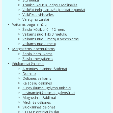
Stumdukai
Traukinukai ir jų dalys / Mašinėlės
Vaikiški indai, virtuvės įrankiai ir puodai
Vaikiškos virtuvėlės
Varstymo žaislai
Vaikams pagal amžių
Žaislai kūdikiui 0 - 12 mėn.
Vaikams nuo 1 iki 3 metukų
Vaikams nuo 3 metų ir vyresniems
Vaikams nuo 8 metų
Mergaitėms ir berniukams
Žaislai berniukams
Žaislai mergaitėms
Edukaciniai žaidimai
Atminties lavinimo žaidimai
Domino
Dėlionės vaikams
Kaladėlių dėlionės
Kūrybiškumo ugdymo rinkiniai
Lavinamieji žaidimai, galvosūkiai
Magnetiniai žaidimai
Medinės dėlionės
Sluoksninės dėlonės
STEM ir optiniai žaislai