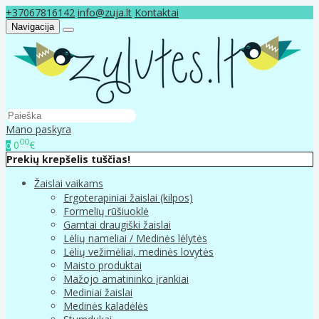
+37067816142
info@zuja.lt
Kontaktai
Navigacija
Mano paskyra
00
0
€
0
Prekių krepšelis tuščias!
Žaislai vaikams
Ergoterapiniai žaislai (kilpos)
Formelių rūšiuoklė
Gamtai draugiški žaislai
Lėlių nameliai / Medinės lėlytės
Lėlių vežimėliai, medinės lovytės
Maisto produktai
Mažojo amatininko įrankiai
Mediniai žaislai
Medinės kaladėlės