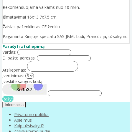
Rekomenduojama vaikams nuo 10 mėn.
Išmatavimai 16x13.7x7.5 cm.
Žaislas paženklintas CE ženklu.
Pagaminta Kinijoje specialiu SAS JBM, Ludi, Prancūzija, užsakymu.
Parašyti atsiliepimą
Vardas:
El. pašto adresas:
Atsiliepimas:
Įvertinimas:
Įveskite saugos kodą:
Rašyti
Informacija
Privatumo politika
Apie mus
Kaip užsisakyti?
Atsiskaitymo būdai