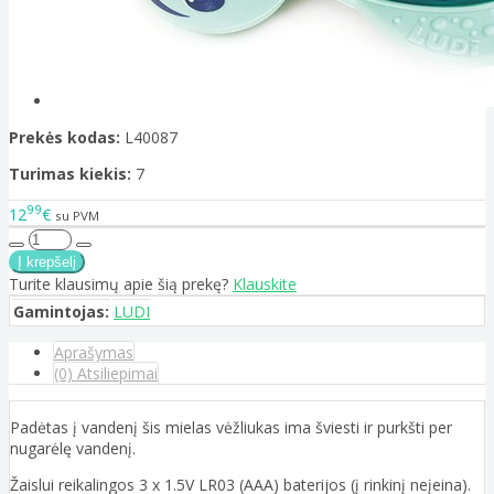
Prekės kodas:
L40087
Turimas kiekis:
7
99
12
€
su PVM
Turite klausimų apie šią prekę?
Klauskite
Gamintojas:
LUDI
Aprašymas
(0) Atsiliepimai
Padėtas į vandenį šis mielas vėžliukas ima šviesti ir purkšti per
nugarėlę vandenį.
Žaislui reikalingos 3 x 1.5V LR03 (AAA) baterijos (į rinkinį neįeina).