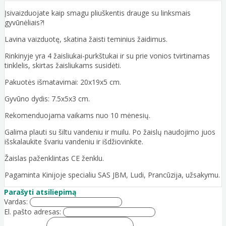
Įsivaizduojate kaip smagu pliuškentis drauge su linksmais
gyvūnėliais?!
Lavina vaizduotę, skatina žaisti teminius žaidimus.
Rinkinyje yra 4 žaisliukai-purkštukai ir su prie vonios tvirtinamas
tinklelis, skirtas žaisliukams susidėti.
Pakuotės išmatavimai: 20x19x5 cm.
Gyvūno dydis: 7.5x5x3 cm.
Rekomenduojama vaikams nuo 10 mėnesių.
Galima plauti su šiltu vandeniu ir muilu. Po žaislų naudojimo juos
išskalaukite švariu vandeniu ir išdžiovinkite.
Žaislas paženklintas CE ženklu.
Pagaminta Kinijoje specialiu SAS JBM, Ludi, Prancūzija, užsakymu.
Parašyti atsiliepimą
Vardas:
El. pašto adresas: