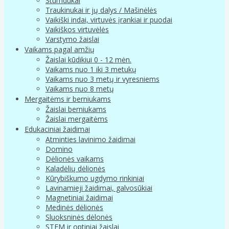
Stumdukai
Traukinukai ir jų dalys / Mašinėlės
Vaikiški indai, virtuvės įrankiai ir puodai
Vaikiškos virtuvėlės
Varstymo žaislai
Vaikams pagal amžių
Žaislai kūdikiui 0 - 12 mėn.
Vaikams nuo 1 iki 3 metukų
Vaikams nuo 3 metų ir vyresniems
Vaikams nuo 8 metų
Mergaitėms ir berniukams
Žaislai berniukams
Žaislai mergaitėms
Edukaciniai žaidimai
Atminties lavinimo žaidimai
Domino
Dėlionės vaikams
Kaladėlių dėlionės
Kūrybiškumo ugdymo rinkiniai
Lavinamieji žaidimai, galvosūkiai
Magnetiniai žaidimai
Medinės dėlionės
Sluoksninės dėlonės
STEM ir optiniai žaislai