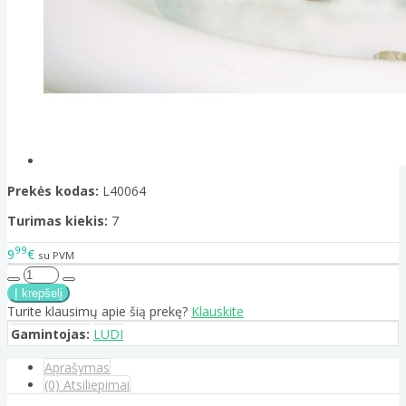
Prekės kodas:
L40064
Turimas kiekis:
7
99
9
€
su PVM
Turite klausimų apie šią prekę?
Klauskite
Gamintojas:
LUDI
Aprašymas
(0) Atsiliepimai