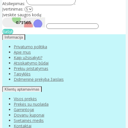
Atsiliepimas:
Įvertinimas:
Įveskite saugos kodą:
Rašyti
Informacija
Privatumo politika
Apie mus
Kaip užsisakyti?
Atsiskaitymo būdai
Prekių pristatymas
Taisyklės
Didmeninė prekyba žaislais
Klientų aptarnavimas
Visos prekės
Prekės su nuolaida
Gamintojai
Dovanų kuponai
Svetainės medis
Kontaktai