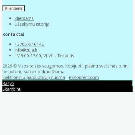
Klientams
Klientams
Užsakymų istorija
Kontaktai
+37067816142
info@zuja.lt
I-V 9:00-17:00, VI-VII - Teirautis
2026 © Visos teisės saugomos. Kopijuoti, platinti svetainės turinį
be autorių sutikimo draudžiama.
Elektroninių parduotuvių nuoma
-
eShoprent.com
Rašyti
Skambinti