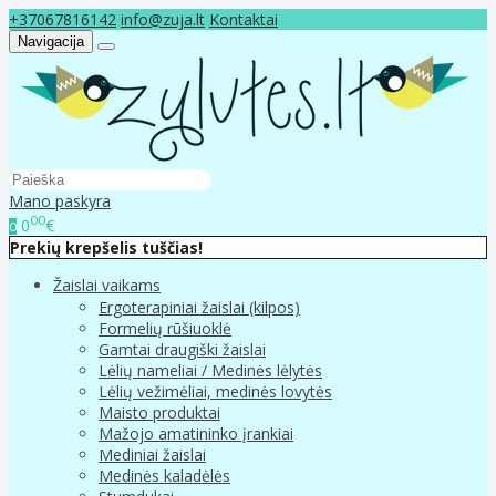
+37067816142
info@zuja.lt
Kontaktai
Navigacija
Mano paskyra
00
0
€
0
Prekių krepšelis tuščias!
Žaislai vaikams
Ergoterapiniai žaislai (kilpos)
Formelių rūšiuoklė
Gamtai draugiški žaislai
Lėlių nameliai / Medinės lėlytės
Lėlių vežimėliai, medinės lovytės
Maisto produktai
Mažojo amatininko įrankiai
Mediniai žaislai
Medinės kaladėlės