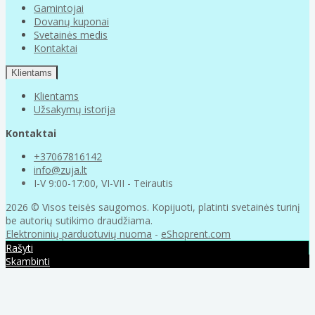
Gamintojai
Dovanų kuponai
Svetainės medis
Kontaktai
Klientams
Klientams
Užsakymų istorija
Kontaktai
+37067816142
info@zuja.lt
I-V 9:00-17:00, VI-VII - Teirautis
2026 © Visos teisės saugomos. Kopijuoti, platinti svetainės turinį
be autorių sutikimo draudžiama.
Elektroninių parduotuvių nuoma
-
eShoprent.com
Rašyti
Skambinti