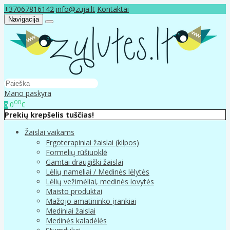
+37067816142
info@zuja.lt
Kontaktai
Navigacija
Mano paskyra
00
0
€
0
Prekių krepšelis tuščias!
Žaislai vaikams
Ergoterapiniai žaislai (kilpos)
Formelių rūšiuoklė
Gamtai draugiški žaislai
Lėlių nameliai / Medinės lėlytės
Lėlių vežimėliai, medinės lovytės
Maisto produktai
Mažojo amatininko įrankiai
Mediniai žaislai
Medinės kaladėlės