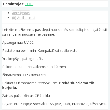
Gamintojas:
LUDI
Aprašymas
(0) Atsiliepimai
Leiskite mažiesiems pasislėpti nuo saulės spindulių ir saugiai žaisti
su vandeniu nuosavame baseine.
Apsauga nuo UV 50.
Pastatoma per 1 min. Kompaktiškai susilanksto.
Yra krepšys, patogu nešti.
Rekomenduojama vaikams nuo 10 mėn.
Išmatavimai 115x70x80 cm.
Pakuotės išmatavimai 55x55x3 cm.
Prekė siunčiama tik
kurjeriu.
Žaislas paženklintas CE ženklu.
Pagaminta Kinijoje specialiu SAS JBM, Ludi, Prancūzija, užsakymu.