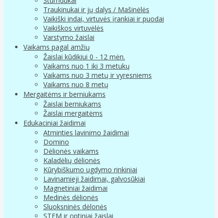
Stumdukai
Traukinukai ir jų dalys / Mašinėlės
Vaikiški indai, virtuvės įrankiai ir puodai
Vaikiškos virtuvėlės
Varstymo žaislai
Vaikams pagal amžių
Žaislai kūdikiui 0 - 12 mėn.
Vaikams nuo 1 iki 3 metukų
Vaikams nuo 3 metų ir vyresniems
Vaikams nuo 8 metų
Mergaitėms ir berniukams
Žaislai berniukams
Žaislai mergaitėms
Edukaciniai žaidimai
Atminties lavinimo žaidimai
Domino
Dėlionės vaikams
Kaladėlių dėlionės
Kūrybiškumo ugdymo rinkiniai
Lavinamieji žaidimai, galvosūkiai
Magnetiniai žaidimai
Medinės dėlionės
Sluoksninės dėlonės
STEM ir optiniai žaislai