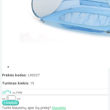
Prekės kodas:
L90037
Turimas kiekis:
19
99
29
€
su PVM
Turite klausimų apie šią prekę?
Klauskite