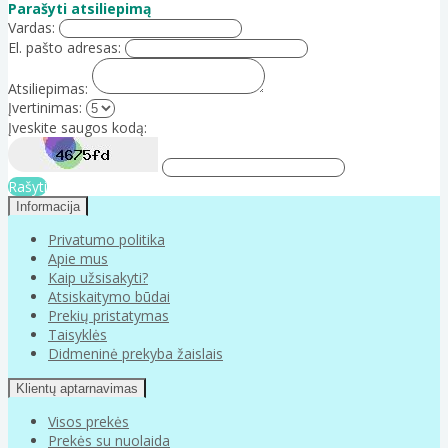
Parašyti atsiliepimą
Vardas:
El. pašto adresas:
Atsiliepimas:
Įvertinimas:
Įveskite saugos kodą:
Rašyti
Informacija
Privatumo politika
Apie mus
Kaip užsisakyti?
Atsiskaitymo būdai
Prekių pristatymas
Taisyklės
Didmeninė prekyba žaislais
Klientų aptarnavimas
Visos prekės
Prekės su nuolaida