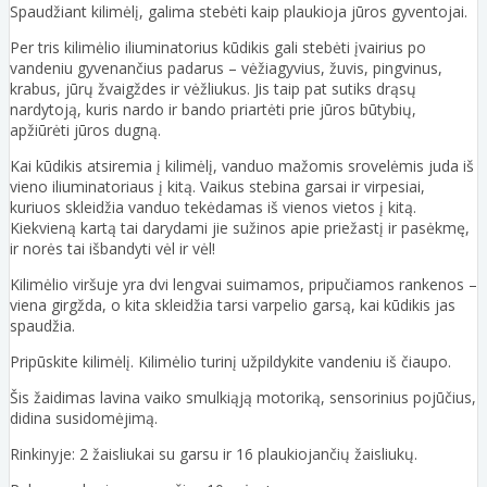
Spaudžiant kilimėlį, galima stebėti kaip plaukioja jūros gyventojai.
Per tris kilimėlio iliuminatorius kūdikis gali stebėti įvairius po
vandeniu gyvenančius padarus – vėžiagyvius, žuvis, pingvinus,
krabus, jūrų žvaigždes ir vėžliukus. Jis taip pat sutiks drąsų
nardytoją, kuris nardo ir bando priartėti prie jūros būtybių,
apžiūrėti jūros dugną.
Kai kūdikis atsiremia į kilimėlį, vanduo mažomis srovelėmis juda iš
vieno iliuminatoriaus į kitą. Vaikus stebina garsai ir virpesiai,
kuriuos skleidžia vanduo tekėdamas iš vienos vietos į kitą.
Kiekvieną kartą tai darydami jie sužinos apie priežastį ir pasėkmę,
ir norės tai išbandyti vėl ir vėl!
Kilimėlio viršuje yra dvi lengvai suimamos, pripučiamos rankenos –
viena girgžda, o kita skleidžia tarsi varpelio garsą, kai kūdikis jas
spaudžia.
Pripūskite kilimėlį. Kilimėlio turinį užpildykite vandeniu iš čiaupo.
Šis žaidimas lavina vaiko smulkiąją motoriką, sensorinius pojūčius,
didina susidomėjimą.
Rinkinyje: 2 žaisliukai su garsu ir 16 plaukiojančių žaisliukų.