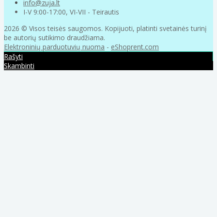
info@zuja.lt
I-V 9:00-17:00, VI-VII - Teirautis
2026 © Visos teisės saugomos. Kopijuoti, platinti svetainės turinį
be autorių sutikimo draudžiama.
Elektroninių parduotuvių nuoma
-
eShoprent.com
Rašyti
Skambinti