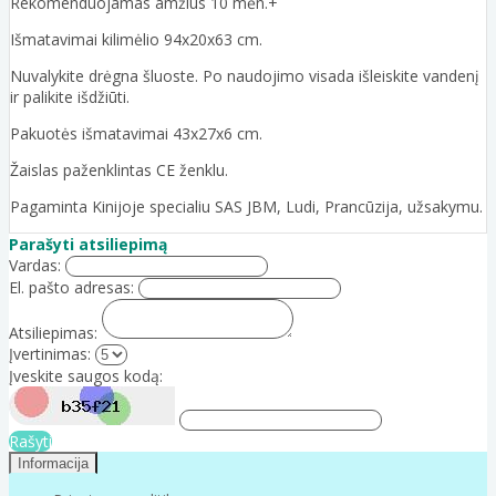
Rekomenduojamas amžius 10 mėn.+
Išmatavimai kilimėlio 94x20x63 cm.
Nuvalykite drėgna šluoste. Po naudojimo visada išleiskite vandenį
ir palikite išdžiūti.
Pakuotės išmatavimai 43x27x6 cm.
Žaislas paženklintas CE ženklu.
Pagaminta Kinijoje specialiu SAS JBM, Ludi, Prancūzija, užsakymu.
Parašyti atsiliepimą
Vardas:
El. pašto adresas:
Atsiliepimas:
Įvertinimas:
Įveskite saugos kodą:
Rašyti
Informacija