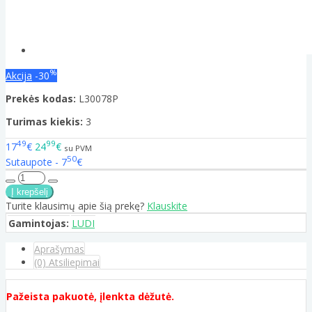
%
Akcija
-30
Prekės kodas:
L30078P
Turimas kiekis:
3
49
99
17
€
24
€
su PVM
50
Sutaupote - 7
€
Turite klausimų apie šią prekę?
Klauskite
Gamintojas:
LUDI
Aprašymas
(0) Atsiliepimai
Pažeista pakuotė, įlenkta dėžutė.