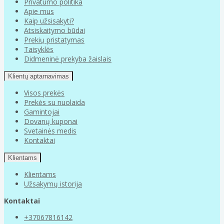
Privatumo politika
Apie mus
Kaip užsisakyti?
Atsiskaitymo būdai
Prekių pristatymas
Taisyklės
Didmeninė prekyba žaislais
Klientų aptarnavimas
Visos prekės
Prekės su nuolaida
Gamintojai
Dovanų kuponai
Svetainės medis
Kontaktai
Klientams
Klientams
Užsakymų istorija
Kontaktai
+37067816142