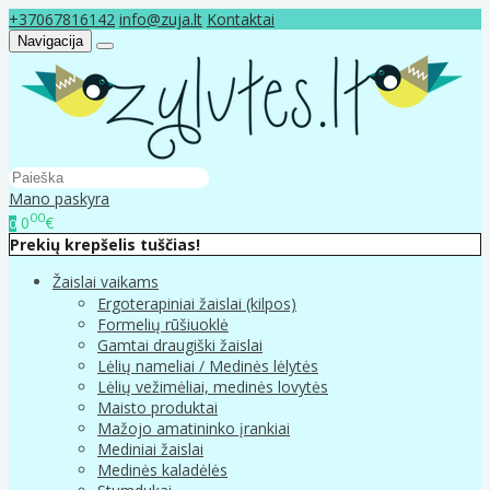
+37067816142
info@zuja.lt
Kontaktai
Navigacija
Mano paskyra
00
0
€
0
Prekių krepšelis tuščias!
Žaislai vaikams
Ergoterapiniai žaislai (kilpos)
Formelių rūšiuoklė
Gamtai draugiški žaislai
Lėlių nameliai / Medinės lėlytės
Lėlių vežimėliai, medinės lovytės
Maisto produktai
Mažojo amatininko įrankiai
Mediniai žaislai
Medinės kaladėlės