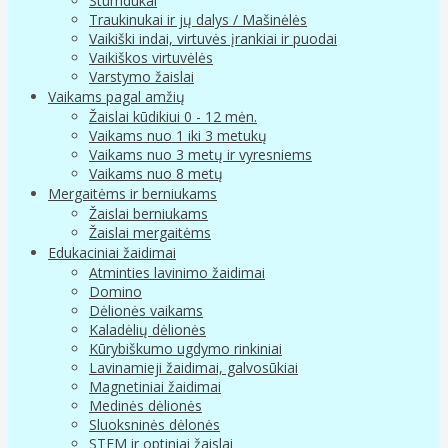
Stumdukai
Traukinukai ir jų dalys / Mašinėlės
Vaikiški indai, virtuvės įrankiai ir puodai
Vaikiškos virtuvėlės
Varstymo žaislai
Vaikams pagal amžių
Žaislai kūdikiui 0 - 12 mėn.
Vaikams nuo 1 iki 3 metukų
Vaikams nuo 3 metų ir vyresniems
Vaikams nuo 8 metų
Mergaitėms ir berniukams
Žaislai berniukams
Žaislai mergaitėms
Edukaciniai žaidimai
Atminties lavinimo žaidimai
Domino
Dėlionės vaikams
Kaladėlių dėlionės
Kūrybiškumo ugdymo rinkiniai
Lavinamieji žaidimai, galvosūkiai
Magnetiniai žaidimai
Medinės dėlionės
Sluoksninės dėlonės
STEM ir optiniai žaislai