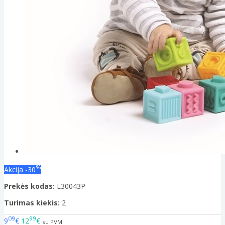
%
Akcija
-30
Prekės kodas:
L30043P
Turimas kiekis:
2
09
99
9
€
12
€
su PVM