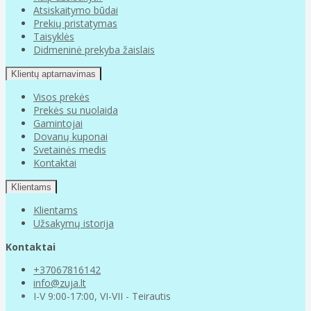
Atsiskaitymo būdai
Prekių pristatymas
Taisyklės
Didmeninė prekyba žaislais
Klientų aptarnavimas
Visos prekės
Prekės su nuolaida
Gamintojai
Dovanų kuponai
Svetainės medis
Kontaktai
Klientams
Klientams
Užsakymų istorija
Kontaktai
+37067816142
info@zuja.lt
I-V 9:00-17:00, VI-VII - Teirautis