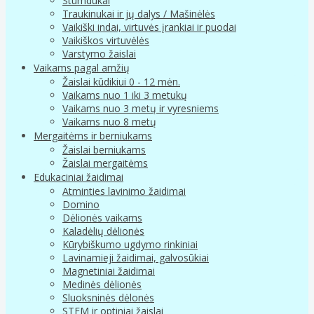
Stumdukai
Traukinukai ir jų dalys / Mašinėlės
Vaikiški indai, virtuvės įrankiai ir puodai
Vaikiškos virtuvėlės
Varstymo žaislai
Vaikams pagal amžių
Žaislai kūdikiui 0 - 12 mėn.
Vaikams nuo 1 iki 3 metukų
Vaikams nuo 3 metų ir vyresniems
Vaikams nuo 8 metų
Mergaitėms ir berniukams
Žaislai berniukams
Žaislai mergaitėms
Edukaciniai žaidimai
Atminties lavinimo žaidimai
Domino
Dėlionės vaikams
Kaladėlių dėlionės
Kūrybiškumo ugdymo rinkiniai
Lavinamieji žaidimai, galvosūkiai
Magnetiniai žaidimai
Medinės dėlionės
Sluoksninės dėlonės
STEM ir optiniai žaislai