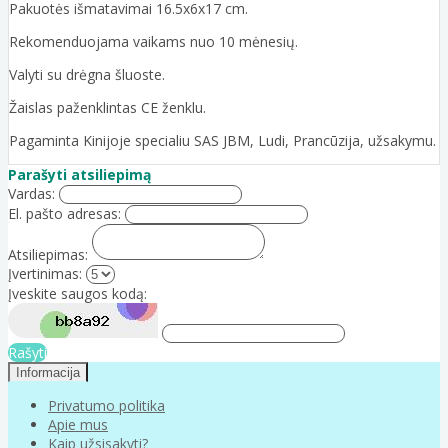
Pakuotės išmatavimai 16.5x6x17 cm.
Rekomenduojama vaikams nuo 10 mėnesių.
Valyti su drėgna šluoste.
Žaislas paženklintas CE ženklu.
Pagaminta Kinijoje specialiu SAS JBM, Ludi, Prancūzija, užsakymu.
Parašyti atsiliepimą
Vardas:
El. pašto adresas:
Atsiliepimas:
Įvertinimas:
Įveskite saugos kodą:
Rašyti
Informacija
Privatumo politika
Apie mus
Kaip užsisakyti?