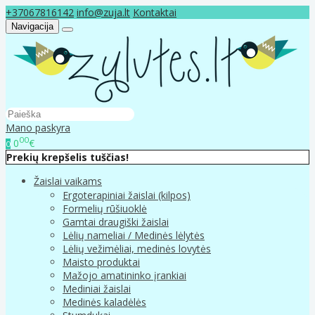
+37067816142
info@zuja.lt
Kontaktai
Navigacija
Mano paskyra
00
0
€
0
Prekių krepšelis tuščias!
Žaislai vaikams
Ergoterapiniai žaislai (kilpos)
Formelių rūšiuoklė
Gamtai draugiški žaislai
Lėlių nameliai / Medinės lėlytės
Lėlių vežimėliai, medinės lovytės
Maisto produktai
Mažojo amatininko įrankiai
Mediniai žaislai
Medinės kaladėlės