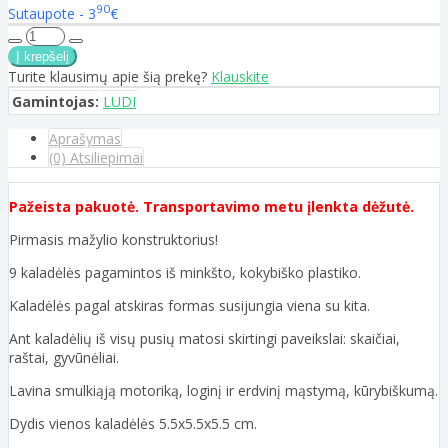
90
Sutaupote - 3
€
Turite klausimų apie šią prekę?
Klauskite
Gamintojas:
LUDI
Aprašymas
(0) Atsiliepimai
Pažeista pakuotė. Transportavimo metu įlenkta dėžutė.
Pirmasis mažylio konstruktorius!
9 kaladėlės pagamintos iš minkšto, kokybiško plastiko.
Kaladėlės pagal atskiras formas susijungia viena su kita.
Ant kaladėlių iš visų pusių matosi skirtingi paveikslai: skaičiai,
raštai, gyvūnėliai.
Lavina smulkiąją motoriką, loginį ir erdvinį mąstymą, kūrybiškumą.
Dydis vienos kaladėlės 5.5x5.5x5.5 cm.