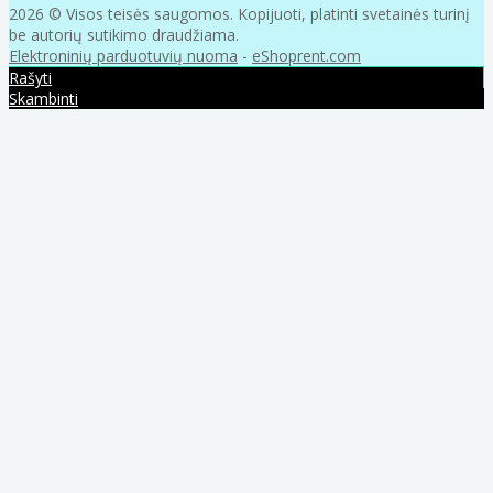
2026 © Visos teisės saugomos. Kopijuoti, platinti svetainės turinį
be autorių sutikimo draudžiama.
Elektroninių parduotuvių nuoma
-
eShoprent.com
Rašyti
Skambinti