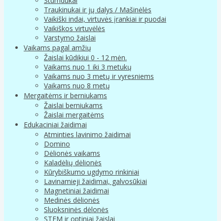
Stumdukai
Traukinukai ir jų dalys / Mašinėlės
Vaikiški indai, virtuvės įrankiai ir puodai
Vaikiškos virtuvėlės
Varstymo žaislai
Vaikams pagal amžių
Žaislai kūdikiui 0 - 12 mėn.
Vaikams nuo 1 iki 3 metukų
Vaikams nuo 3 metų ir vyresniems
Vaikams nuo 8 metų
Mergaitėms ir berniukams
Žaislai berniukams
Žaislai mergaitėms
Edukaciniai žaidimai
Atminties lavinimo žaidimai
Domino
Dėlionės vaikams
Kaladėlių dėlionės
Kūrybiškumo ugdymo rinkiniai
Lavinamieji žaidimai, galvosūkiai
Magnetiniai žaidimai
Medinės dėlionės
Sluoksninės dėlonės
STEM ir optiniai žaislai