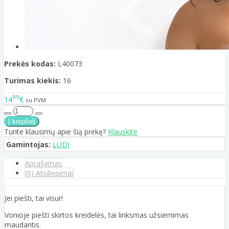
Prekės kodas:
L40073
Turimas kiekis:
16
99
14
€
su PVM
Turite klausimų apie šią prekę?
Klauskite
Gamintojas:
LUDI
Aprašymas
(0) Atsiliepimai
Jei piešti, tai visur!
Vonioje piešti skirtos kreidelės, tai linksmas užsiėmimas
maudantis.