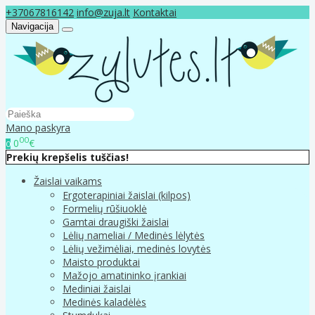
+37067816142
info@zuja.lt
Kontaktai
Navigacija
Mano paskyra
00
0
€
0
Prekių krepšelis tuščias!
Žaislai vaikams
Ergoterapiniai žaislai (kilpos)
Formelių rūšiuoklė
Gamtai draugiški žaislai
Lėlių nameliai / Medinės lėlytės
Lėlių vežimėliai, medinės lovytės
Maisto produktai
Mažojo amatininko įrankiai
Mediniai žaislai
Medinės kaladėlės