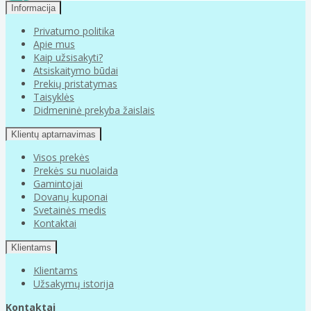
Informacija
Privatumo politika
Apie mus
Kaip užsisakyti?
Atsiskaitymo būdai
Prekių pristatymas
Taisyklės
Didmeninė prekyba žaislais
Klientų aptarnavimas
Visos prekės
Prekės su nuolaida
Gamintojai
Dovanų kuponai
Svetainės medis
Kontaktai
Klientams
Klientams
Užsakymų istorija
Kontaktai