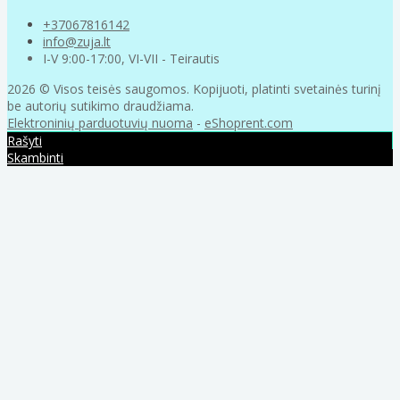
+37067816142
info@zuja.lt
I-V 9:00-17:00, VI-VII - Teirautis
2026 © Visos teisės saugomos. Kopijuoti, platinti svetainės turinį
be autorių sutikimo draudžiama.
Elektroninių parduotuvių nuoma
-
eShoprent.com
Rašyti
Skambinti