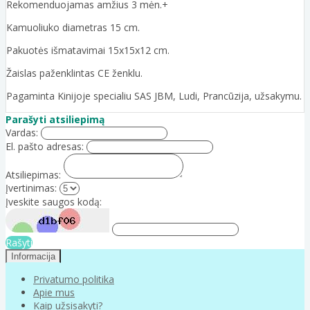
Rekomenduojamas amžius 3 mėn.+
Kamuoliuko diametras 15 cm.
Pakuotės išmatavimai 15x15x12 cm.
Žaislas paženklintas CE ženklu.
Pagaminta Kinijoje specialiu SAS JBM, Ludi, Prancūzija, užsakymu.
Parašyti atsiliepimą
Vardas:
El. pašto adresas:
Atsiliepimas:
Įvertinimas:
Įveskite saugos kodą:
Rašyti
Informacija
Privatumo politika
Apie mus
Kaip užsisakyti?