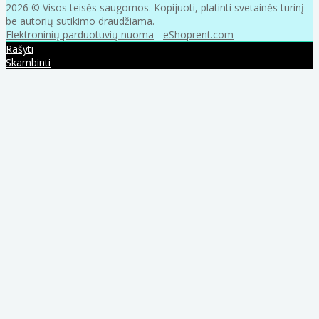
2026 © Visos teisės saugomos. Kopijuoti, platinti svetainės turinį
be autorių sutikimo draudžiama.
Elektroninių parduotuvių nuoma
-
eShoprent.com
Rašyti
Skambinti