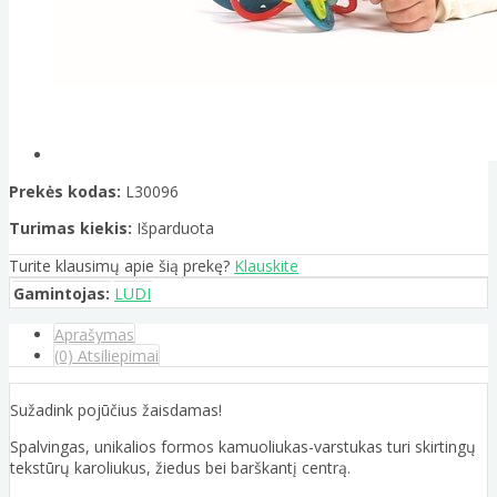
Prekės kodas:
L30096
Turimas kiekis:
Išparduota
Turite klausimų apie šią prekę?
Klauskite
Gamintojas:
LUDI
Aprašymas
(0) Atsiliepimai
Sužadink pojūčius žaisdamas!
Spalvingas, unikalios formos kamuoliukas-varstukas turi skirtingų
tekstūrų karoliukus, žiedus bei barškantį centrą.