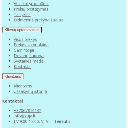
Atsiskaitymo būdai
Prekių pristatymas
Taisyklės
Didmeninė prekyba žaislais
Klientų aptarnavimas
Visos prekės
Prekės su nuolaida
Gamintojai
Dovanų kuponai
Svetainės medis
Kontaktai
Klientams
Klientams
Užsakymų istorija
Kontaktai
+37067816142
info@zuja.lt
I-V 9:00-17:00, VI-VII - Teirautis