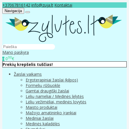
+37067816142
info@zuja.lt
Kontaktai
Navigacija
Mano paskyra
00
0
€
0
Prekių krepšelis tuščias!
Žaislai vaikams
Ergoterapiniai žaislai (kilpos)
Formelių rūšiuoklė
Gamtai draugiški žaislai
Lėlių nameliai / Medinės lėlytės
Lėlių vežimėliai, medinės lovytės
Maisto produktai
Mažojo amatininko įrankiai
Mediniai žaislai
Medinės kaladėlės