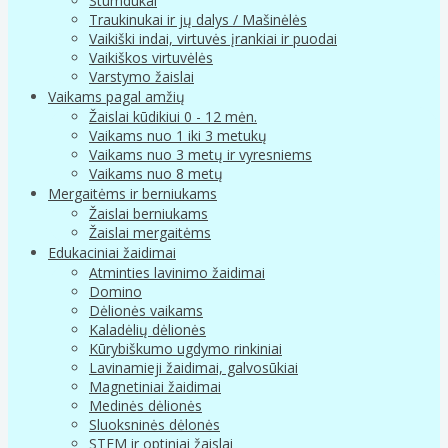
Stumdukai
Traukinukai ir jų dalys / Mašinėlės
Vaikiški indai, virtuvės įrankiai ir puodai
Vaikiškos virtuvėlės
Varstymo žaislai
Vaikams pagal amžių
Žaislai kūdikiui 0 - 12 mėn.
Vaikams nuo 1 iki 3 metukų
Vaikams nuo 3 metų ir vyresniems
Vaikams nuo 8 metų
Mergaitėms ir berniukams
Žaislai berniukams
Žaislai mergaitėms
Edukaciniai žaidimai
Atminties lavinimo žaidimai
Domino
Dėlionės vaikams
Kaladėlių dėlionės
Kūrybiškumo ugdymo rinkiniai
Lavinamieji žaidimai, galvosūkiai
Magnetiniai žaidimai
Medinės dėlionės
Sluoksninės dėlonės
STEM ir optiniai žaislai