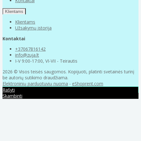
Kontaktai
Klientams
Klientams
Užsakymų istorija
Kontaktai
+37067816142
info@zuja.lt
I-V 9:00-17:00, VI-VII - Teirautis
2026 © Visos teisės saugomos. Kopijuoti, platinti svetainės turinį
be autorių sutikimo draudžiama.
Elektroninių parduotuvių nuoma
-
eShoprent.com
Rašyti
Skambinti