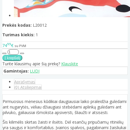
Prekės kodas:
L20012
Turimas kiekis:
1
99
74
€
su PVM
Turite klausimų apie šią prekę?
Klauskite
Gamintojas:
LUDI
Aprašymas
(0) Atsiliepimai
Pirmuosius mėnesius kūdikiai daugiausiai laiko praleidžia gulėdami
ant nugarytės, vėliau džiaugiasi stebėdami aplinką gulėdami ant
pilvuko, galiausiai išmoksta apsiversti, šliaužti ir atsisėsti.
Šis kilimėlis skirtas žaisti ir ilsėtis. Dėl esančių pripučiamų ritinėlių
yra saugus ir komfortabilus. Įvairios spalvos, pagabinami žaisliukai