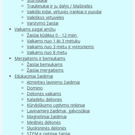
Stumdukai
Traukinukai ir jų dalys / Mašinėlės
Vaikiški indai, virtuvės įrankiai ir puodai
Vaikiškos virtuvėlės
Varstymo žaislai
Vaikams pagal amžių
Žaislai kūdikiui 0 - 12 mėn.
Vaikams nuo 1 iki 3 metukų
Vaikams nuo 3 metų ir vyresniems
Vaikams nuo 8 metų
Mergaitėms ir berniukams
Žaislai berniukams
Žaislai mergaitėms
Edukaciniai žaidimai
Atminties lavinimo žaidimai
Domino
Dėlionės vaikams
Kaladėlių dėlionės
Kūrybiškumo ugdymo rinkiniai
Lavinamieji žaidimai, galvosūkiai
Magnetiniai žaidimai
Medinės dėlionės
Sluoksninės dėlonės
STEM ir optiniai žaislai