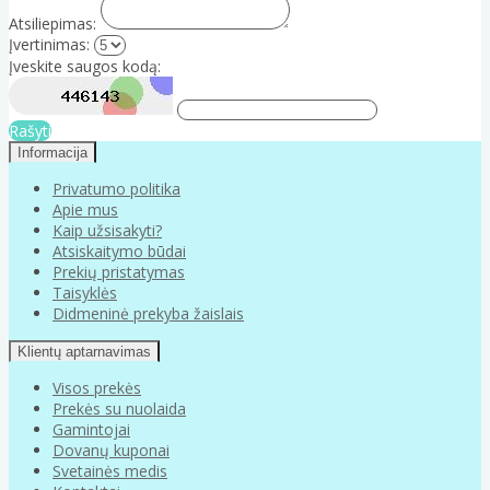
Atsiliepimas:
Įvertinimas:
Įveskite saugos kodą:
Rašyti
Informacija
Privatumo politika
Apie mus
Kaip užsisakyti?
Atsiskaitymo būdai
Prekių pristatymas
Taisyklės
Didmeninė prekyba žaislais
Klientų aptarnavimas
Visos prekės
Prekės su nuolaida
Gamintojai
Dovanų kuponai
Svetainės medis