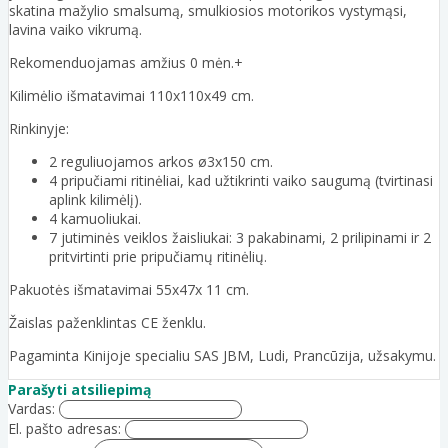
skatina mažylio smalsumą, smulkiosios motorikos vystymąsi,
lavina vaiko vikrumą.
Rekomenduojamas amžius 0 mėn.+
Kilimėlio išmatavimai 110x110x49 cm.
Rinkinyje:
2 reguliuojamos arkos ø3x150 cm.
4 pripučiami ritinėliai, kad užtikrinti vaiko saugumą (tvirtinasi
aplink kilimėlį).
4 kamuoliukai.
7 jutiminės veiklos žaisliukai: 3 pakabinami, 2 prilipinami ir 2
pritvirtinti prie pripučiamų ritinėlių.
Pakuotės išmatavimai 55x47x 11 cm.
Žaislas paženklintas CE ženklu.
Pagaminta Kinijoje specialiu SAS JBM, Ludi, Prancūzija, užsakymu.
Parašyti atsiliepimą
Vardas:
El. pašto adresas: