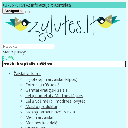
+37067816142
info@zuja.lt
Kontaktai
Navigacija
Mano paskyra
00
0
€
0
Prekių krepšelis tuščias!
Žaislai vaikams
Ergoterapiniai žaislai (kilpos)
Formelių rūšiuoklė
Gamtai draugiški žaislai
Lėlių nameliai / Medinės lėlytės
Lėlių vežimėliai, medinės lovytės
Maisto produktai
Mažojo amatininko įrankiai
Mediniai žaislai
Medinės kaladėlės