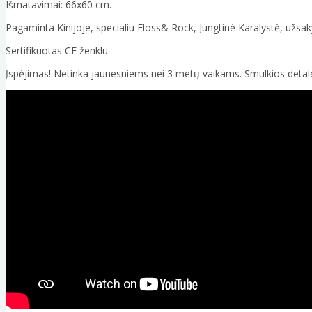
Išmatavimai: 66x60 cm.
Pagaminta Kinijoje, specialiu Floss& Rock, Jungtinė Karalystė, užsa
Sertifikuotas CE ženklu.
Įspėjimas! Netinka jaunesniems nei 3 metų vaikams. Smulkios detal