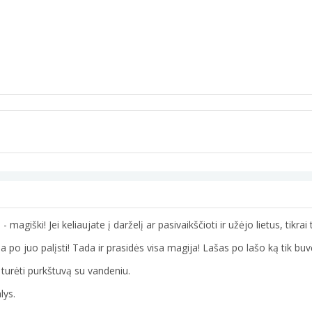
- magiški! Jei keliaujate į darželį ar pasivaikščioti ir užėjo lietus, tikrai 
 po juo palįsti! Tada ir prasidės visa magija! Lašas po lašo ką tik buv
s turėti purkštuvą su vandeniu.
lys.