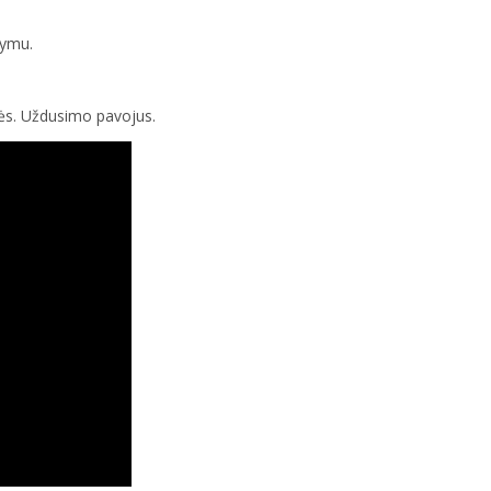
kymu.
ės. Uždusimo pavojus.