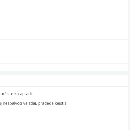
turėsite ką aptarti.
ę nespalvoti vaizdai, pradeda keistis.