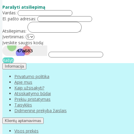
Parašyti atsiliepimą
Vardas:
El. pašto adresas:
Atsiliepimas:
Įvertinimas:
Įveskite saugos kodą:
Rašyti
Informacija
Privatumo politika
Apie mus
Kaip užsisakyti?
Atsiskaitymo būdai
Prekių pristatymas
Taisyklės
Didmeninė prekyba žaislais
Klientų aptarnavimas
Visos prekės