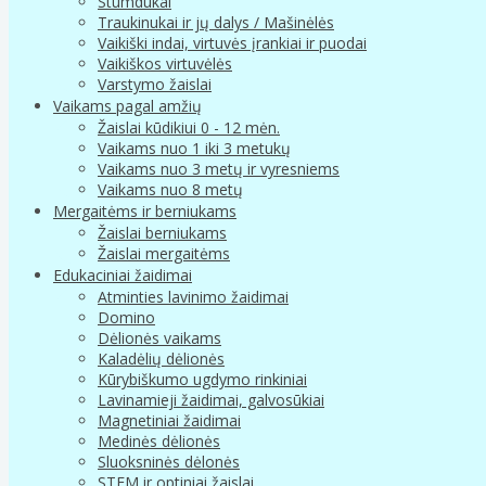
Stumdukai
Traukinukai ir jų dalys / Mašinėlės
Vaikiški indai, virtuvės įrankiai ir puodai
Vaikiškos virtuvėlės
Varstymo žaislai
Vaikams pagal amžių
Žaislai kūdikiui 0 - 12 mėn.
Vaikams nuo 1 iki 3 metukų
Vaikams nuo 3 metų ir vyresniems
Vaikams nuo 8 metų
Mergaitėms ir berniukams
Žaislai berniukams
Žaislai mergaitėms
Edukaciniai žaidimai
Atminties lavinimo žaidimai
Domino
Dėlionės vaikams
Kaladėlių dėlionės
Kūrybiškumo ugdymo rinkiniai
Lavinamieji žaidimai, galvosūkiai
Magnetiniai žaidimai
Medinės dėlionės
Sluoksninės dėlonės
STEM ir optiniai žaislai