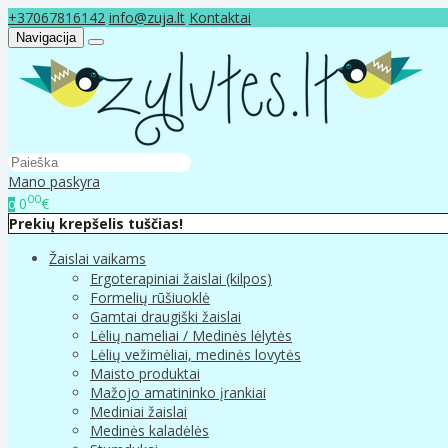
+37067816142
info@zuja.lt
Kontaktai
Navigacija
Mano paskyra
00
0
€
0
Prekių krepšelis tuščias!
Žaislai vaikams
Ergoterapiniai žaislai (kilpos)
Formelių rūšiuoklė
Gamtai draugiški žaislai
Lėlių nameliai / Medinės lėlytės
Lėlių vežimėliai, medinės lovytės
Maisto produktai
Mažojo amatininko įrankiai
Mediniai žaislai
Medinės kaladėlės