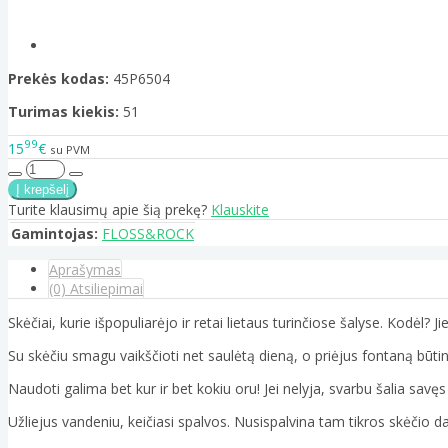
Prekės kodas:
45P6504
Turimas kiekis:
51
99
15
€
su PVM
Turite klausimų apie šią prekę?
Klauskite
Gamintojas:
FLOSS&ROCK
Aprašymas
(0) Atsiliepimai
Skėčiai, kurie išpopuliarėjo ir retai lietaus turinčiose šalyse. Kodėl? Jie 
Su skėčiu smagu vaikščioti net saulėtą dieną, o priėjus fontaną būtina
Naudoti galima bet kur ir bet kokiu oru! Jei nelyja, svarbu šalia savę
Užliejus vandeniu, keičiasi spalvos. Nusispalvina tam tikros skėčio da