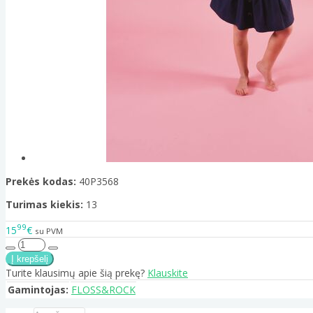
Prekės kodas:
40P3568
Turimas kiekis:
13
99
15
€
su PVM
Turite klausimų apie šią prekę?
Klauskite
Gamintojas:
FLOSS&ROCK