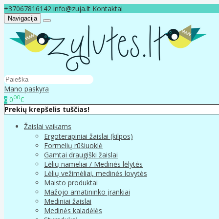
+37067816142
info@zuja.lt
Kontaktai
Navigacija
Mano paskyra
00
0
€
0
Prekių krepšelis tuščias!
Žaislai vaikams
Ergoterapiniai žaislai (kilpos)
Formelių rūšiuoklė
Gamtai draugiški žaislai
Lėlių nameliai / Medinės lėlytės
Lėlių vežimėliai, medinės lovytės
Maisto produktai
Mažojo amatininko įrankiai
Mediniai žaislai
Medinės kaladėlės