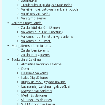
Stumdukai
Traukinukai ir jų dalys / Mašinėlės
Vaikiški indai, virtuvės įrankiai ir puodai
Vaikiškos virtuvėlės
Varstymo žaislai
Vaikams pagal amžių
Žaislai kūdikiui 0 - 12 mėn.
Vaikams nuo 1 iki 3 metukų
Vaikams nuo 3 metų ir vyresniems
Vaikams nuo 8 metų
Mergaitėms ir berniukams
Žaislai berniukams
Žaislai mergaitėms
Edukaciniai žaidimai
Atminties lavinimo žaidimai
Domino
Dėlionės vaikams
Kaladėlių dėlionės
Kūrybiškumo ugdymo rinkiniai
Lavinamieji žaidimai, galvosūkiai
Magnetiniai žaidimai
Medinės dėlionės
Sluoksninės dėlonės
STEM ir optiniai žaislai