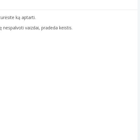
turėsite ką aptarti.
ę nespalvoti vaizdai, pradeda keistis.