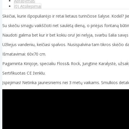
Aprašymas
(0) Atsiliepimai
Skėčiai, kurie išpopuliarėjo ir retai lietaus turinčiose šalyse. Kodėl? Jie 
Su skėčiu smagu vaikščioti net saulėtą dieną, o priėjus fontaną būtina
Naudoti galima bet kur ir bet kokiu oru! Jei nelyja, svarbu šalia savę
Užliejus vandeniu, keičiasi spalvos. Nusispalvina tam tikros skėčio da
Išmatavimai: 60x70 cm.
Pagaminta Kinijoje, specialiu Floss& Rock, Jungtinė Karalystė, užsa
Sertifikuotas CE ženklu.
Įspėjimas! Netinka jaunesniems nei 3 metų vaikams. Smulkios detal