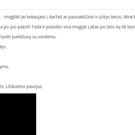
- magiški! Jei keliaujate į darželį ar pasivaikščioti ir užėjo lietus, tikrai 
 po juo palįsti! Tada ir prasidės visa magija! Lašas po lašo ką tik buv
s turėti purkštuvą su vandeniu.
lys.
kymu.
ės. Uždusimo pavojus.