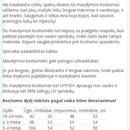
Akį traukiančiu ryškių spalvų dizainu šis maudymosi kostiumas
užtikrina, kad jūsų mažylis būtų lengvai matomas ir vandenyje, ir
ant kranto. Saugumas ir stilius eina koja kojon, kad vasaros
pramogos būtų be rūpesčių!
Šis maudymosi kostiumėlis turi kepurę su prailgintu snapeliu, kuri
padeda pasislėpti nuo saulės spindulių, todėl žaisti lauke tampa
maloniau. Kepurė saugiai prisitvirtina prie kostiumo spaudėmis.
Specialiai paaukštintas kaklas.
Maudymosi kostiumėlio gale patogus užtrauktukas.
Jis yra lengvas, greitai džiūstantis ir lengvai valomas, todėl puikiai
tinka išvykoms paplūdimyje ir nuotykiams baseine.
Šis maudymosi kostiumas turi UPF50+ apsaugą nuo saulės ir
blokuoja net 98% žalingų UV spindulių.
Kostiumo dydį rinkitės pagal vaiko kūno išmatavimus!
Dydis
Ūgis, cm
Klubai, cm
Juosmuo, cm
Krūtinė, cm
18-24 mėn.
92
50
48
52
2-3 metai
98
52
50
54
3-4 metai
104
54
52
56