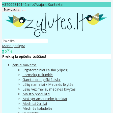
+37067816142
info@zuja.lt
Kontaktai
Navigacija
Mano paskyra
00
0
€
0
Prekių krepšelis tuščias!
Žaislai vaikams
Ergoterapiniai žaislai (kilpos)
Formelių rūšiuoklė
Gamtai draugiški žaislai
Lėlių nameliai / Medinės lėlytės
Lėlių vežimėliai, medinės lovytės
Maisto produktai
Mažojo amatininko įrankiai
Mediniai žaislai
Medinės kaladėlės