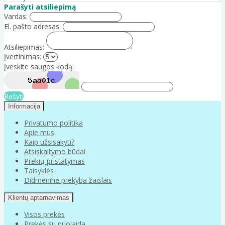
Parašyti atsiliepimą
Vardas:
El. pašto adresas:
Atsiliepimas:
Įvertinimas:
Įveskite saugos kodą:
Rašyti
Informacija
Privatumo politika
Apie mus
Kaip užsisakyti?
Atsiskaitymo būdai
Prekių pristatymas
Taisyklės
Didmeninė prekyba žaislais
Klientų aptarnavimas
Visos prekės
Prekės su nuolaida