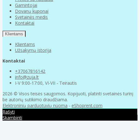
Gamintojai
Dovanų kuponai
Svetainės medis
Kontaktai
Klientams
Klientams
Užsakymų istorija
Kontaktai
+37067816142
info@zuja.lt
I-V 9:00-17:00, VI-VII - Teirautis
2026 © Visos teisės saugomos. Kopijuoti, platinti svetainės turinį
be autorių sutikimo draudžiama.
Elektroninių parduotuvių nuoma
-
eShoprent.com
Rašyti
Skambinti