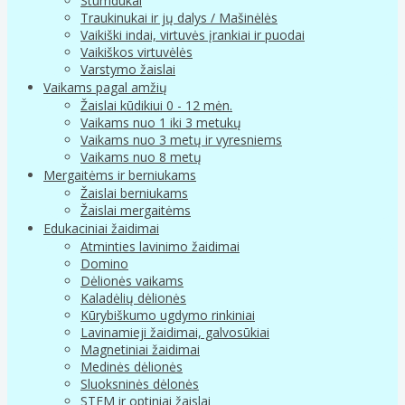
Stumdukai
Traukinukai ir jų dalys / Mašinėlės
Vaikiški indai, virtuvės įrankiai ir puodai
Vaikiškos virtuvėlės
Varstymo žaislai
Vaikams pagal amžių
Žaislai kūdikiui 0 - 12 mėn.
Vaikams nuo 1 iki 3 metukų
Vaikams nuo 3 metų ir vyresniems
Vaikams nuo 8 metų
Mergaitėms ir berniukams
Žaislai berniukams
Žaislai mergaitėms
Edukaciniai žaidimai
Atminties lavinimo žaidimai
Domino
Dėlionės vaikams
Kaladėlių dėlionės
Kūrybiškumo ugdymo rinkiniai
Lavinamieji žaidimai, galvosūkiai
Magnetiniai žaidimai
Medinės dėlionės
Sluoksninės dėlonės
STEM ir optiniai žaislai