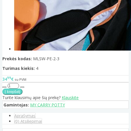
Prekės kodas:
MLSW-PE-2-3
Turimas kiekis:
4
99
34
€
su PVM
Turite klausimų apie šią prekę?
Klauskite
Gamintojas:
MY CARRY POTTY
Aprašymas
(0) Atsiliepimai