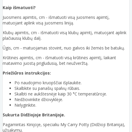
Kaip išmatuoti?
Juosmens apimtis, cm - išmatuoti visą juosmens apimtį,
matuojant aplink visą juosmens liniją.
Klubų apimtis, cm - išmatuoti visą klubų apimtį, matuojant aplink
plačiausią klubų dalį.
Ūgis, cm - matuojamas stovint, nuo galvos iki žemės be batukų.
Krūtinės apimtis, cm - išmatuoti visą krūtinės apimtį, laikant
matavimo juostą prigludusią, bet neužveržtą.
Priežiūros instrukcijos:
Po naudojimo kruopščiai išplaukite.
Skalbkite su panašių spalvų rūbais.
Skalbti ne aukštesnėje kaip 30 °C temperatūroje.
Nedžiovinkite džiovyklėje.
Nelyginkite.
Sukurta Didžiojoje Britanijoje.
Pagamintas Kinijoje, specialiu My Carry Potty (Didžioji Britanija),
užsakymu.