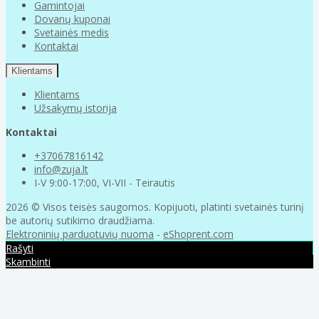
Gamintojai
Dovanų kuponai
Svetainės medis
Kontaktai
Klientams
Klientams
Užsakymų istorija
Kontaktai
+37067816142
info@zuja.lt
I-V 9:00-17:00, VI-VII - Teirautis
2026 © Visos teisės saugomos. Kopijuoti, platinti svetainės turinį
be autorių sutikimo draudžiama.
Elektroninių parduotuvių nuoma
-
eShoprent.com
Rašyti
Skambinti