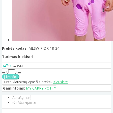
Prekės kodas:
MLSW-PIDR-18-24
Turimas kiekis:
4
99
34
€
su PVM
Turite klausimų apie šią prekę?
Klauskite
Gamintojas:
MY CARRY POTTY
Aprašymas
(0) Atsiliepimai