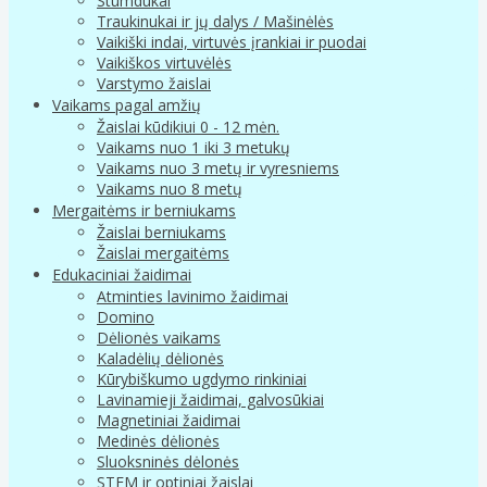
Stumdukai
Traukinukai ir jų dalys / Mašinėlės
Vaikiški indai, virtuvės įrankiai ir puodai
Vaikiškos virtuvėlės
Varstymo žaislai
Vaikams pagal amžių
Žaislai kūdikiui 0 - 12 mėn.
Vaikams nuo 1 iki 3 metukų
Vaikams nuo 3 metų ir vyresniems
Vaikams nuo 8 metų
Mergaitėms ir berniukams
Žaislai berniukams
Žaislai mergaitėms
Edukaciniai žaidimai
Atminties lavinimo žaidimai
Domino
Dėlionės vaikams
Kaladėlių dėlionės
Kūrybiškumo ugdymo rinkiniai
Lavinamieji žaidimai, galvosūkiai
Magnetiniai žaidimai
Medinės dėlionės
Sluoksninės dėlonės
STEM ir optiniai žaislai