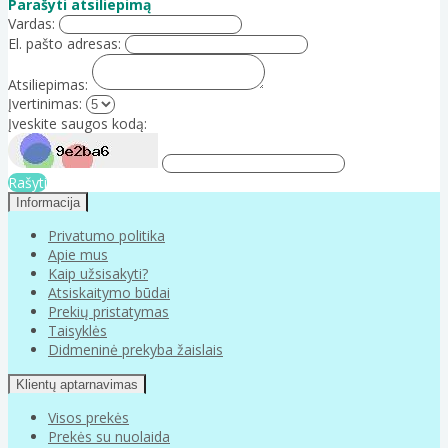
Parašyti atsiliepimą
Vardas:
El. pašto adresas:
Atsiliepimas:
Įvertinimas:
Įveskite saugos kodą:
Rašyti
Informacija
Privatumo politika
Apie mus
Kaip užsisakyti?
Atsiskaitymo būdai
Prekių pristatymas
Taisyklės
Didmeninė prekyba žaislais
Klientų aptarnavimas
Visos prekės
Prekės su nuolaida