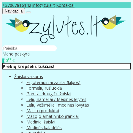
+37067816142
info@zuja.lt
Kontaktai
Navigacija
Mano paskyra
00
0
€
0
Prekių krepšelis tuščias!
Žaislai vaikams
Ergoterapiniai žaislai (kilpos)
Formelių rūšiuoklė
Gamtai draugiški žaislai
Lėlių nameliai / Medinės lėlytės
Lėlių vežimėliai, medinės lovytės
Maisto produktai
Mažojo amatininko įrankiai
Mediniai žaislai
Medinės kaladėlės