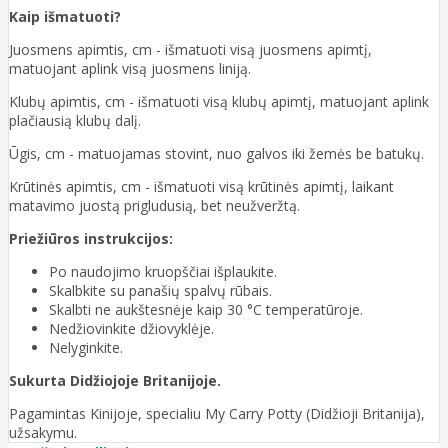
Kaip išmatuoti?
Juosmens apimtis, cm - išmatuoti visą juosmens apimtį,
matuojant aplink visą juosmens liniją.
Klubų apimtis, cm - išmatuoti visą klubų apimtį, matuojant aplink
plačiausią klubų dalį.
Ūgis, cm - matuojamas stovint, nuo galvos iki žemės be batukų.
Krūtinės apimtis, cm - išmatuoti visą krūtinės apimtį, laikant
matavimo juostą prigludusią, bet neužveržtą.
Priežiūros instrukcijos:
Po naudojimo kruopščiai išplaukite.
Skalbkite su panašių spalvų rūbais.
Skalbti ne aukštesnėje kaip 30 °C temperatūroje.
Nedžiovinkite džiovyklėje.
Nelyginkite.
Sukurta Didžiojoje Britanijoje.
Pagamintas Kinijoje, specialiu My Carry Potty (Didžioji Britanija),
užsakymu.