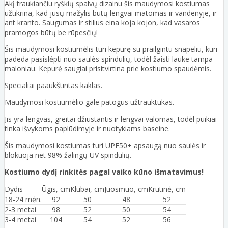
Akį traukiančiu ryškių spalvų dizainu šis maudymosi kostiumas
užtikrina, kad jūsų mažylis būtų lengvai matomas ir vandenyje, ir
ant kranto. Saugumas ir stilius eina koja kojon, kad vasaros
pramogos būtų be rūpesčių!
Šis maudymosi kostiumėlis turi kepurę su prailgintu snapeliu, kuri
padeda pasislėpti nuo saulės spindulių, todėl žaisti lauke tampa
maloniau. Kepurė saugiai prisitvirtina prie kostiumo spaudėmis.
Specialiai paaukštintas kaklas.
Maudymosi kostiumėlio gale patogus užtrauktukas.
Jis yra lengvas, greitai džiūstantis ir lengvai valomas, todėl puikiai
tinka išvykoms paplūdimyje ir nuotykiams baseine.
Šis maudymosi kostiumas turi UPF50+ apsaugą nuo saulės ir
blokuoja net 98% žalingų UV spindulių.
Kostiumo dydį rinkitės pagal vaiko kūno išmatavimus!
Dydis
Ūgis, cm
Klubai, cm
Juosmuo, cm
Krūtinė, cm
18-24 mėn.
92
50
48
52
2-3 metai
98
52
50
54
3-4 metai
104
54
52
56