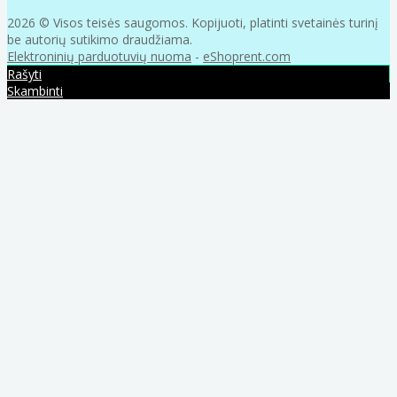
2026 © Visos teisės saugomos. Kopijuoti, platinti svetainės turinį
be autorių sutikimo draudžiama.
Elektroninių parduotuvių nuoma
-
eShoprent.com
Rašyti
Skambinti