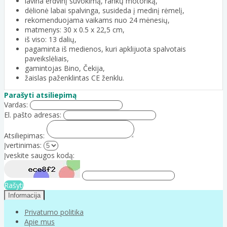
lavina erdvinį suvokimą, rankų motoriką,
dėlionė labai spalvinga, susideda į medinį rėmelį,
rekomenduojama vaikams nuo 24 mėnesių,
matmenys: 30 x 0.5 x 22,5 cm,
iš viso: 13 dalių,
pagaminta iš medienos, kuri apklijuota spalvotais
paveikslėliais,
gamintojas Bino, Čekija,
žaislas paženklintas CE ženklu.
Parašyti atsiliepimą
Vardas:
El. pašto adresas:
Atsiliepimas:
Įvertinimas:
Įveskite saugos kodą:
Rašyti
Informacija
Privatumo politika
Apie mus