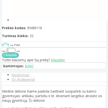
Prekės kodas:
BN88118
Turimas kiekis:
32
99
8
€
su PVM
Turite klausimų apie šią prekę?
Klauskite
Gamintojas:
BINO
Aprašymas
(0) Atsiliepimai
Medinė dėlionė Kaime padeda žaidžiant susipažinti su kaimo
gyventojais: arkliuku, paršeliu ir kt. Atveriant langelius atrasite vis
naują gyventoją. Š;i dėlionė: