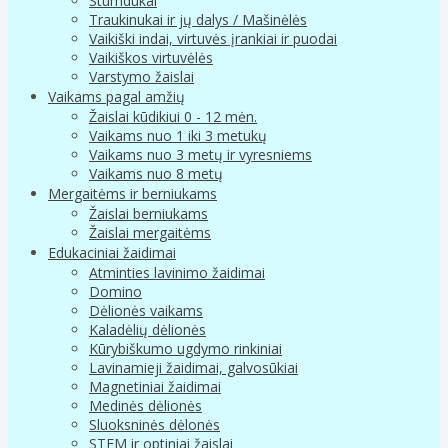
Stumdukai
Traukinukai ir jų dalys / Mašinėlės
Vaikiški indai, virtuvės įrankiai ir puodai
Vaikiškos virtuvėlės
Varstymo žaislai
Vaikams pagal amžių
Žaislai kūdikiui 0 - 12 mėn.
Vaikams nuo 1 iki 3 metukų
Vaikams nuo 3 metų ir vyresniems
Vaikams nuo 8 metų
Mergaitėms ir berniukams
Žaislai berniukams
Žaislai mergaitėms
Edukaciniai žaidimai
Atminties lavinimo žaidimai
Domino
Dėlionės vaikams
Kaladėlių dėlionės
Kūrybiškumo ugdymo rinkiniai
Lavinamieji žaidimai, galvosūkiai
Magnetiniai žaidimai
Medinės dėlionės
Sluoksninės dėlonės
STEM ir optiniai žaislai