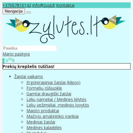
+37067816142
info@zuja.lt
Kontaktai
Navigacija
Mano paskyra
00
0
€
0
Prekių krepšelis tuščias!
Žaislai vaikams
Ergoterapiniai žaislai (kilpos)
Formelių rūšiuoklė
Gamtai draugiški žaislai
Lėlių nameliai / Medinės lėlytės
Lėlių vežimėliai, medinės lovytės
Maisto produktai
Mažojo amatininko įrankiai
Mediniai žaislai
Medinės kaladėlės