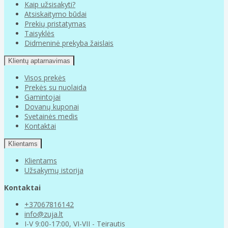
Kaip užsisakyti?
Atsiskaitymo būdai
Prekių pristatymas
Taisyklės
Didmeninė prekyba žaislais
Klientų aptarnavimas
Visos prekės
Prekės su nuolaida
Gamintojai
Dovanų kuponai
Svetainės medis
Kontaktai
Klientams
Klientams
Užsakymų istorija
Kontaktai
+37067816142
info@zuja.lt
I-V 9:00-17:00, VI-VII - Teirautis