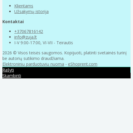
Klientams
Užsakymų istorija
Kontaktai
+37067816142
info@zuja.lt
I-V 9:00-17:00, VI-VII - Teirautis
2026 © Visos teisės saugomos. Kopijuoti, platinti svetainės turinį
be autorių sutikimo draudžiama.
Elektroninių parduotuvių nuoma
-
eShoprent.com
Rašyti
Skambinti