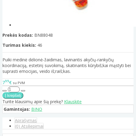
Prekės kodas:
BN88048
Turimas kiekis:
46
Puiki medinė dėlionė-žaidimas, lavinantis akyčių-rankyčių
koordinaciją, estetinį suvokimą, skatinantis kūrybiš;kai mąstyti bei
suprasti emocijas, veido iš;raiš;kas.
99
7
€
su PVM
Turite klausimų apie šią prekę?
Klauskite
Gamintojas:
BINO
Aprašymas
(0) Atsiliepimai