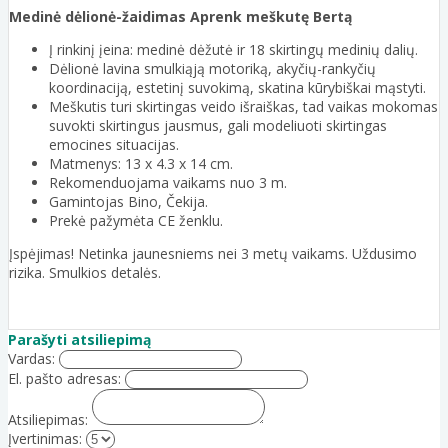
Medinė dėlionė-žaidimas Aprenk meškutę Bertą
Į rinkinį įeina: medinė dėžutė ir 18 skirtingų medinių dalių.
Dėlionė lavina smulkiąją motoriką, akyčių-rankyčių
koordinaciją, estetinį suvokimą, skatina kūrybiškai mąstyti.
Meškutis turi skirtingas veido išraiškas, tad vaikas mokomas
suvokti skirtingus jausmus, gali modeliuoti skirtingas
emocines situacijas.
Matmenys: 13 x 4.3 x 14 cm.
Rekomenduojama vaikams nuo 3 m.
Gamintojas Bino, Čekija.
Prekė pažymėta CE ženklu.
Įspėjimas! Netinka jaunesniems nei 3 metų vaikams. Uždusimo
rizika. Smulkios detalės.
Parašyti atsiliepimą
Vardas:
El. pašto adresas:
Atsiliepimas:
Įvertinimas: