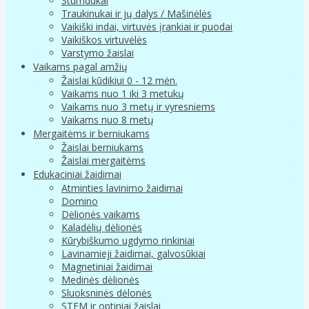
Stumdukai
Traukinukai ir jų dalys / Mašinėlės
Vaikiški indai, virtuvės įrankiai ir puodai
Vaikiškos virtuvėlės
Varstymo žaislai
Vaikams pagal amžių
Žaislai kūdikiui 0 - 12 mėn.
Vaikams nuo 1 iki 3 metukų
Vaikams nuo 3 metų ir vyresniems
Vaikams nuo 8 metų
Mergaitėms ir berniukams
Žaislai berniukams
Žaislai mergaitėms
Edukaciniai žaidimai
Atminties lavinimo žaidimai
Domino
Dėlionės vaikams
Kaladėlių dėlionės
Kūrybiškumo ugdymo rinkiniai
Lavinamieji žaidimai, galvosūkiai
Magnetiniai žaidimai
Medinės dėlionės
Sluoksninės dėlonės
STEM ir optiniai žaislai