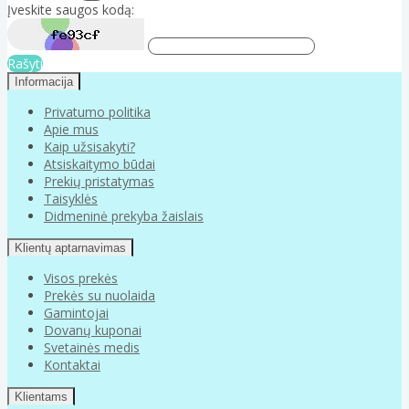
Įveskite saugos kodą:
Rašyti
Informacija
Privatumo politika
Apie mus
Kaip užsisakyti?
Atsiskaitymo būdai
Prekių pristatymas
Taisyklės
Didmeninė prekyba žaislais
Klientų aptarnavimas
Visos prekės
Prekės su nuolaida
Gamintojai
Dovanų kuponai
Svetainės medis
Kontaktai
Klientams