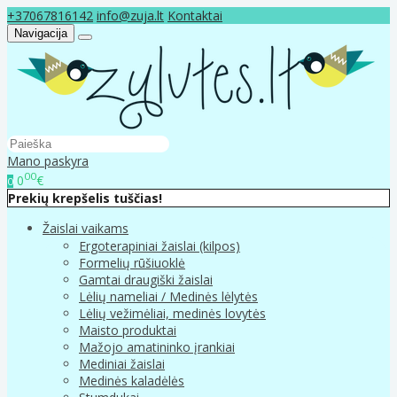
+37067816142
info@zuja.lt
Kontaktai
Navigacija
Mano paskyra
00
0
€
0
Prekių krepšelis tuščias!
Žaislai vaikams
Ergoterapiniai žaislai (kilpos)
Formelių rūšiuoklė
Gamtai draugiški žaislai
Lėlių nameliai / Medinės lėlytės
Lėlių vežimėliai, medinės lovytės
Maisto produktai
Mažojo amatininko įrankiai
Mediniai žaislai
Medinės kaladėlės