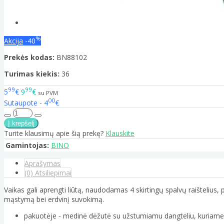
%
Akcija
-40
Prekės kodas:
BN88102
Turimas kiekis:
36
99
99
5
€
9
€
su PVM
00
Sutaupote - 4
€
Turite klausimų apie šią prekę?
Klauskite
Gamintojas:
BINO
Aprašymas
(0) Atsiliepimai
Vaikas gali aprengti liūtą, naudodamas 4 skirtingų spalvų raištelius, 
mąstymą bei erdvinį suvokimą.
pakuotėje - medinė dėžutė su užstumiamu dangteliu, kuriame vai