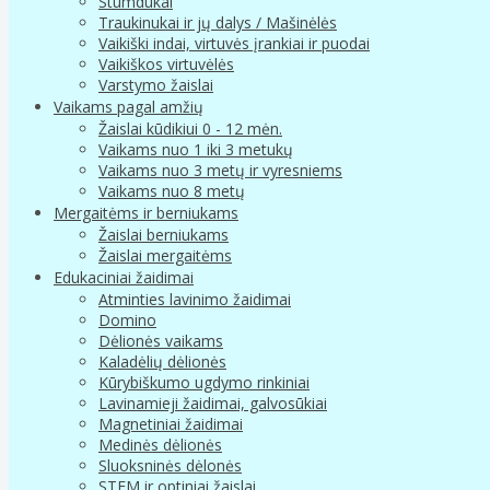
Stumdukai
Traukinukai ir jų dalys / Mašinėlės
Vaikiški indai, virtuvės įrankiai ir puodai
Vaikiškos virtuvėlės
Varstymo žaislai
Vaikams pagal amžių
Žaislai kūdikiui 0 - 12 mėn.
Vaikams nuo 1 iki 3 metukų
Vaikams nuo 3 metų ir vyresniems
Vaikams nuo 8 metų
Mergaitėms ir berniukams
Žaislai berniukams
Žaislai mergaitėms
Edukaciniai žaidimai
Atminties lavinimo žaidimai
Domino
Dėlionės vaikams
Kaladėlių dėlionės
Kūrybiškumo ugdymo rinkiniai
Lavinamieji žaidimai, galvosūkiai
Magnetiniai žaidimai
Medinės dėlionės
Sluoksninės dėlonės
STEM ir optiniai žaislai