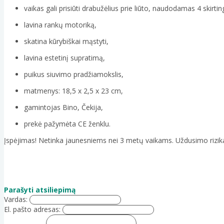
vaikas gali prisiūti drabužėlius prie liūto, naudodamas 4 skirtin
lavina rankų motoriką,
skatina kūrybiškai mąstyti,
lavina estetinį supratimą,
puikus siuvimo pradžiamokslis,
matmenys: 18,5 x 2,5 x 23 cm,
gamintojas Bino, Čekija,
prekė pažymėta CE ženklu.
Įspėjimas! Netinka jaunesniems nei 3 metų vaikams. Uždusimo rizika
Parašyti atsiliepimą
Vardas:
El. pašto adresas: