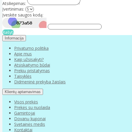
Atsiliepimas:
Įvertinimas:
Įveskite saugos kodą:
Rašyti
Informacija
Privatumo politika
Apie mus
Kaip užsisakyti?
Atsiskaitymo būdai
Prekių pristatymas
Taisyklės
Didmeninė prekyba žaislais
Klientų aptarnavimas
Visos prekės
Prekės su nuolaida
Gamintojai
Dovanų kuponai
Svetainės medis
Kontaktai