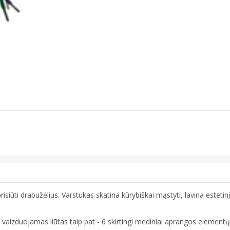
prisiūti drabužėlius. Varstukas skatina kūrybiškai mąstyti, lavina estet
zduojamas liūtas taip pat - 6 skirtingi mediniai aprangos elementų pieš