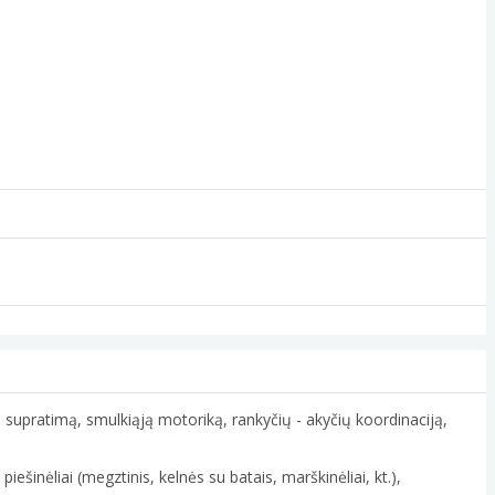
inį supratimą, smulkiąją motoriką, rankyčių - akyčių koordinaciją,
inėliai (megztinis, kelnės su batais, marškinėliai, kt.),