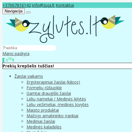
+37067816142
info@zuja.lt
Kontaktai
Navigacija
Mano paskyra
00
0
€
0
Prekių krepšelis tuščias!
Žaislai vaikams
Ergoterapiniai žaislai (kilpos)
Formelių rūšiuoklė
Gamtai draugiški žaislai
Lėlių nameliai / Medinės lėlytės
Lėlių vežimėliai, medinės lovytės
Maisto produktai
Mažojo amatininko įrankiai
Mediniai žaislai
Medinės kaladėlės