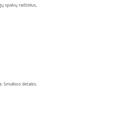
gų spalvų raištelius,
. Smulkios detalės.