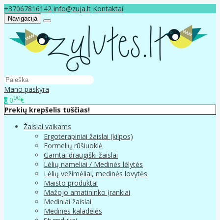
+37067816142
info@zuja.lt
Kontaktai
Navigacija
Mano paskyra
00
0
€
0
Prekių krepšelis tuščias!
Žaislai vaikams
Ergoterapiniai žaislai (kilpos)
Formelių rūšiuoklė
Gamtai draugiški žaislai
Lėlių nameliai / Medinės lėlytės
Lėlių vežimėliai, medinės lovytės
Maisto produktai
Mažojo amatininko įrankiai
Mediniai žaislai
Medinės kaladėlės