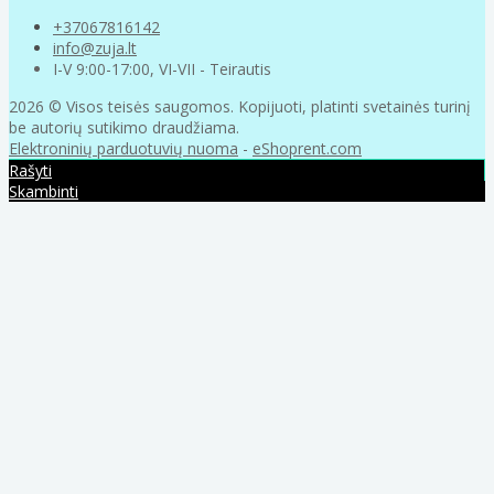
+37067816142
info@zuja.lt
I-V 9:00-17:00, VI-VII - Teirautis
2026 © Visos teisės saugomos. Kopijuoti, platinti svetainės turinį
be autorių sutikimo draudžiama.
Elektroninių parduotuvių nuoma
-
eShoprent.com
Rašyti
Skambinti