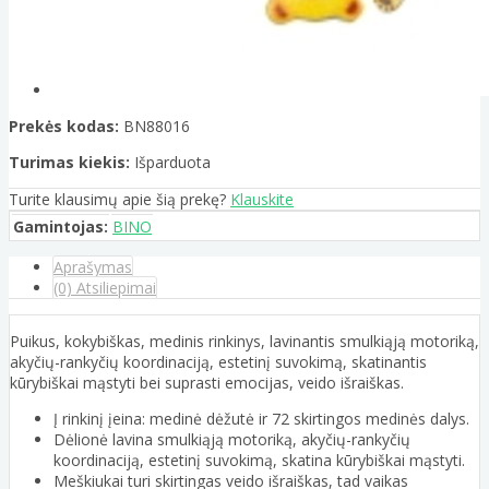
Prekės kodas:
BN88016
Turimas kiekis:
Išparduota
Turite klausimų apie šią prekę?
Klauskite
Gamintojas:
BINO
Aprašymas
(0) Atsiliepimai
Puikus, kokybiškas, medinis rinkinys, lavinantis smulkiąją motoriką,
akyčių-rankyčių koordinaciją, estetinį suvokimą, skatinantis
kūrybiškai mąstyti bei suprasti emocijas, veido išraiškas.
Į rinkinį įeina: medinė dėžutė ir 72 skirtingos medinės dalys.
Dėlionė lavina smulkiąją motoriką, akyčių-rankyčių
koordinaciją, estetinį suvokimą, skatina kūrybiškai mąstyti.
Meškiukai turi skirtingas veido išraiškas, tad vaikas