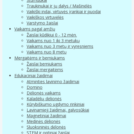
Stumdukai
Traukinukai ir jų dalys / Mašinėlės
Vaikiški indai, virtuvės įrankiai ir puodai
Vaikiškos virtuvėlės
Varstymo žaislai
Vaikams pagal amžių
Žaislai kūdikiui 0 - 12 mėn.
Vaikams nuo 1 iki 3 metukų
Vaikams nuo 3 metų ir vyresniems
Vaikams nuo 8 metų
Mergaitėms ir berniukams
Žaislai berniukams
Žaislai mergaitėms
Edukaciniai žaidimai
Atminties lavinimo žaidimai
Domino
Dėlionės vaikams
Kaladėlių dėlionės
Kūrybiškumo ugdymo rinkiniai
Lavinamieji žaidimai, galvosūkiai
Magnetiniai žaidimai
Medinės dėlionės
Sluoksninės dėlonės
STEM ir optiniai žaislai