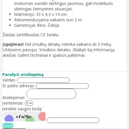
mokomas suvokti skirtingus jausmus, gali modeliuoti
skirtingas šeimynines situacijas.
Matmenys: 33 x 4,3 x 14 cm.
Rekomenduojama vaikams nuo 3 m.
Gamintojas Bino, Čekija.
Žaislas sertifikuotas CE ženklu.
Įspėjimas!
Dėl smulkių detalių netinka vaikams iki 3 metų.
Uždusimo pavojus. Smulkios detalės. Išlaikyti šią informaciją
ateičiai. Galimi techniniai ir spalvos pakitimai.
Parašyti atsiliepimą
Vardas:
El. pašto adresas:
Atsiliepimas:
Įvertinimas:
Įveskite saugos kodą:
Rašyti