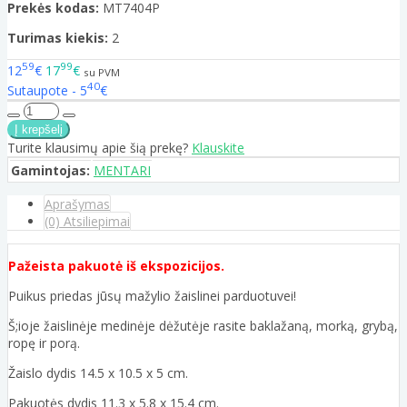
Prekės kodas:
MT7404P
Turimas kiekis:
2
59
99
12
€
17
€
su PVM
40
Sutaupote - 5
€
Turite klausimų apie šią prekę?
Klauskite
Gamintojas:
MENTARI
Aprašymas
(0) Atsiliepimai
Pažeista pakuotė iš ekspozicijos.
Puikus priedas jūsų mažylio žaislinei parduotuvei!
Š;ioje žaislinėje medinėje dėžutėje rasite baklažaną, morką, grybą,
ropę ir porą.
Žaislo dydis 14.5 x 10.5 x 5 cm.
Pakuotės dydis 11.3 x 5.8 x 15.4 cm.