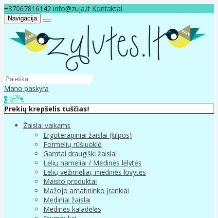
+37067816142
info@zuja.lt
Kontaktai
Navigacija
Mano paskyra
00
0
€
0
Prekių krepšelis tuščias!
Žaislai vaikams
Ergoterapiniai žaislai (kilpos)
Formelių rūšiuoklė
Gamtai draugiški žaislai
Lėlių nameliai / Medinės lėlytės
Lėlių vežimėliai, medinės lovytės
Maisto produktai
Mažojo amatininko įrankiai
Mediniai žaislai
Medinės kaladėlės