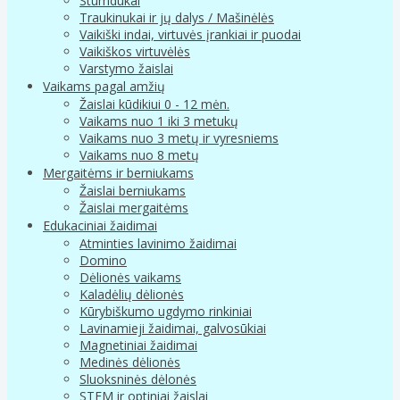
Stumdukai
Traukinukai ir jų dalys / Mašinėlės
Vaikiški indai, virtuvės įrankiai ir puodai
Vaikiškos virtuvėlės
Varstymo žaislai
Vaikams pagal amžių
Žaislai kūdikiui 0 - 12 mėn.
Vaikams nuo 1 iki 3 metukų
Vaikams nuo 3 metų ir vyresniems
Vaikams nuo 8 metų
Mergaitėms ir berniukams
Žaislai berniukams
Žaislai mergaitėms
Edukaciniai žaidimai
Atminties lavinimo žaidimai
Domino
Dėlionės vaikams
Kaladėlių dėlionės
Kūrybiškumo ugdymo rinkiniai
Lavinamieji žaidimai, galvosūkiai
Magnetiniai žaidimai
Medinės dėlionės
Sluoksninės dėlonės
STEM ir optiniai žaislai