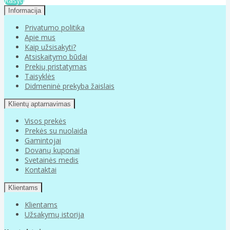
Rašyti
Informacija
Privatumo politika
Apie mus
Kaip užsisakyti?
Atsiskaitymo būdai
Prekių pristatymas
Taisyklės
Didmeninė prekyba žaislais
Klientų aptarnavimas
Visos prekės
Prekės su nuolaida
Gamintojai
Dovanų kuponai
Svetainės medis
Kontaktai
Klientams
Klientams
Užsakymų istorija