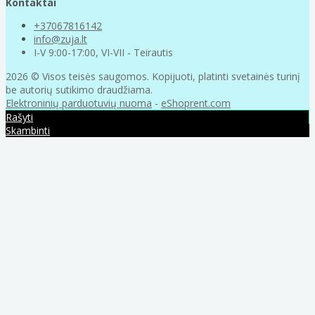
Kontaktai
+37067816142
info@zuja.lt
I-V 9:00-17:00, VI-VII - Teirautis
2026 © Visos teisės saugomos. Kopijuoti, platinti svetainės turinį
be autorių sutikimo draudžiama.
Elektroninių parduotuvių nuoma
-
eShoprent.com
Rašyti
Skambinti