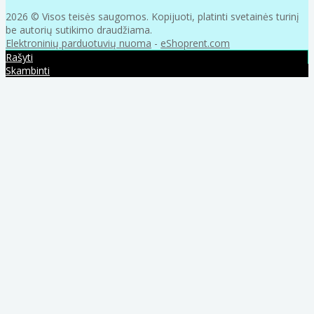
2026 © Visos teisės saugomos. Kopijuoti, platinti svetainės turinį
be autorių sutikimo draudžiama.
Elektroninių parduotuvių nuoma
-
eShoprent.com
Rašyti
Skambinti