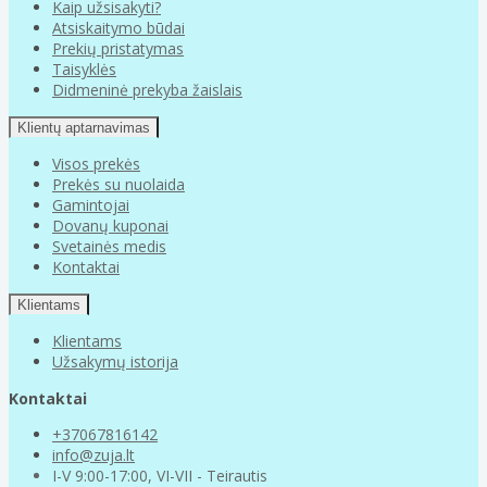
Kaip užsisakyti?
Atsiskaitymo būdai
Prekių pristatymas
Taisyklės
Didmeninė prekyba žaislais
Klientų aptarnavimas
Visos prekės
Prekės su nuolaida
Gamintojai
Dovanų kuponai
Svetainės medis
Kontaktai
Klientams
Klientams
Užsakymų istorija
Kontaktai
+37067816142
info@zuja.lt
I-V 9:00-17:00, VI-VII - Teirautis