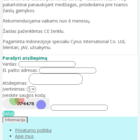
pakartotinai panaudojant medžiagas, prisidedama prie tvarios
žaislų gamybos.
Rekomenduojama vaikams nuo 6 mėnesių.
Žaislas paženklintas CE ženklu.
Pagaminta Indonezijoje specialiu Cyrus International Co. Ltd,
Mentari, JAV, užsakymu.
Parašyti atsiliepimą
Vardas:
El. pašto adresas:
Atsiliepimas:
Įvertinimas:
Įveskite saugos kodą:
Rašyti
Informacija
Privatumo politika
Apie mus