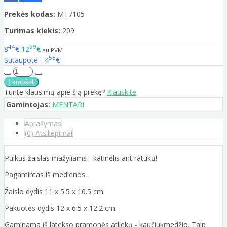
Prekės kodas:
MT7105
Turimas kiekis:
209
44
99
8
€
12
€
su PVM
55
Sutaupote - 4
€
Turite klausimų apie šią prekę?
Klauskite
Gamintojas:
MENTARI
Aprašymas
(0) Atsiliepimai
Puikus žaislas mažyliams - katinėlis ant ratukų!
Pagamintas iš medienos.
Žaislo dydis 11 x 5.5 x 10.5 cm.
Pakuotės dydis 12 x 6.5 x 12.2 cm.
Gaminama iš latekso pramonės atliekų - kaučiukmedžio. Taip