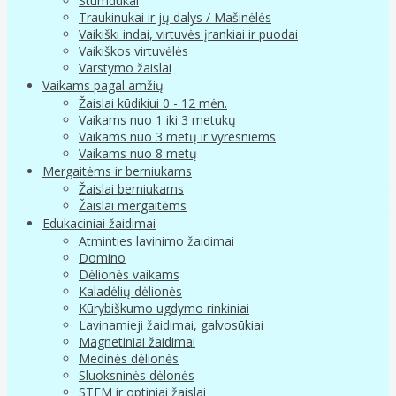
Stumdukai
Traukinukai ir jų dalys / Mašinėlės
Vaikiški indai, virtuvės įrankiai ir puodai
Vaikiškos virtuvėlės
Varstymo žaislai
Vaikams pagal amžių
Žaislai kūdikiui 0 - 12 mėn.
Vaikams nuo 1 iki 3 metukų
Vaikams nuo 3 metų ir vyresniems
Vaikams nuo 8 metų
Mergaitėms ir berniukams
Žaislai berniukams
Žaislai mergaitėms
Edukaciniai žaidimai
Atminties lavinimo žaidimai
Domino
Dėlionės vaikams
Kaladėlių dėlionės
Kūrybiškumo ugdymo rinkiniai
Lavinamieji žaidimai, galvosūkiai
Magnetiniai žaidimai
Medinės dėlionės
Sluoksninės dėlonės
STEM ir optiniai žaislai