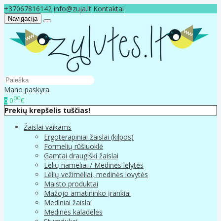
+37067816142
info@zuja.lt
Kontaktai
Navigacija
Mano paskyra
00
0
€
0
Prekių krepšelis tuščias!
Žaislai vaikams
Ergoterapiniai žaislai (kilpos)
Formelių rūšiuoklė
Gamtai draugiški žaislai
Lėlių nameliai / Medinės lėlytės
Lėlių vežimėliai, medinės lovytės
Maisto produktai
Mažojo amatininko įrankiai
Mediniai žaislai
Medinės kaladėlės