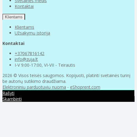
Svetainės medis
Kontaktai
Klientams
Klientams
Užsakymų istorija
Kontaktai
+37067816142
info@zuja.lt
I-V 9:00-17:00, VI-VII - Teirautis
2026 © Visos teisės saugomos. Kopijuoti, platinti svetainės turinį
be autorių sutikimo draudžiama.
Elektroninių parduotuvių nuoma
-
eShoprent.com
Rašyti
Skambinti