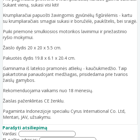
Sukant vieną, sukasi visi kiti!
Krumpliaračiai papuošti žavingomis gyvūnėlių figūrėlėmis - kartu
su krumpliaračiais smagiai sukasi ir boružėlė, paukštelis, bei sraigė.
Puiki priemonė smulkiosios motorikos lavinimui ir priežastinio
ryšio mokymui.
Žaislo dydis 20 x 20 x 5.5 cm.
Pakuotės dydis 19.8 x 6.1 x 20.4 cm.
Gaminama iš latekso pramonės atliekų - kaučiukmedžio. Taip
pakartotinai panaudojant medžiagas, prisidedama prie tvarios
žaislų gamybos.
Rekomenduojama vaikams nuo 18 mėnesių.
Žaislas paženklintas CE ženklu.
Pagaminta Indonezijoje specialiu Cyrus International Co. Ltd,
Mentari, JAV, užsakymu.
Parašyti atsiliepimą
Vardas:
El. pašto adresas: