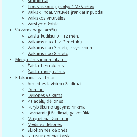
Stumdukai
Traukinukai ir jų dalys / Mašinėlės
Vaikiški indai, virtuvės įrankiai ir puodai
Vaikiškos virtuvėlės
Varstymo žaislai
Vaikams pagal amžių
Žaislai kūdikiui 0 - 12 mėn.
Vaikams nuo 1 iki 3 metukų
Vaikams nuo 3 metų ir vyresniems
Vaikams nuo 8 metų
Mergaitėms ir berniukams
Žaislai berniukams
Žaislai mergaitėms
Edukaciniai žaidimai
Atminties lavinimo žaidimai
Domino
Dėlionės vaikams
Kaladėlių dėlionės
Kūrybiškumo ugdymo rinkiniai
Lavinamieji žaidimai, galvosūkiai
Magnetiniai žaidimai
Medinės dėlionės
Sluoksninės dėlonės
STEM ir optiniai žaislai