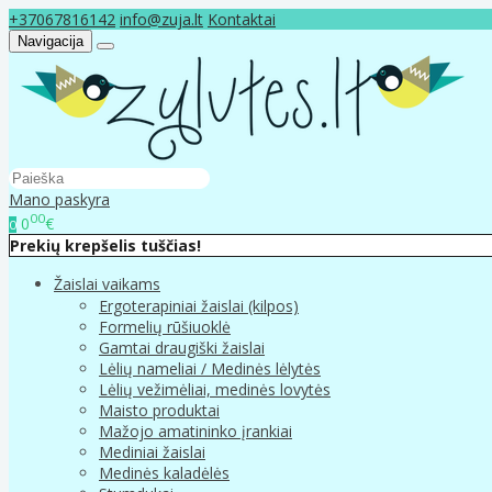
+37067816142
info@zuja.lt
Kontaktai
Navigacija
Mano paskyra
00
0
€
0
Prekių krepšelis tuščias!
Žaislai vaikams
Ergoterapiniai žaislai (kilpos)
Formelių rūšiuoklė
Gamtai draugiški žaislai
Lėlių nameliai / Medinės lėlytės
Lėlių vežimėliai, medinės lovytės
Maisto produktai
Mažojo amatininko įrankiai
Mediniai žaislai
Medinės kaladėlės