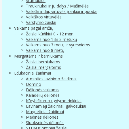
Stumdukai
Traukinukai ir jų dalys / Mašinėlės
Vaikiški indai, virtuvės įrankiai ir puodai
Vaikiškos virtuvėlės
Varstymo žaislai
Vaikams pagal amžių
Žaislai kūdikiui 0 - 12 mėn.
Vaikams nuo 1 iki 3 metukų
Vaikams nuo 3 metų ir vyresniems
Vaikams nuo 8 metų
Mergaitėms ir berniukams
Žaislai berniukams
Žaislai mergaitėms
Edukaciniai žaidimai
Atminties lavinimo žaidimai
Domino
Dėlionės vaikams
Kaladėlių dėlionės
Kūrybiškumo ugdymo rinkiniai
Lavinamieji žaidimai, galvosūkiai
Magnetiniai žaidimai
Medinės dėlionės
Sluoksninės dėlonės
STEM ir optiniai žaislai