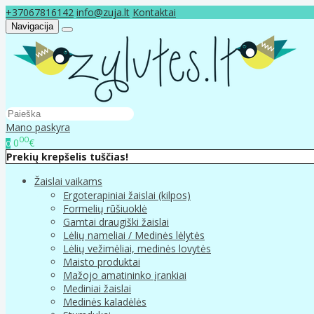
+37067816142
info@zuja.lt
Kontaktai
Navigacija
Mano paskyra
00
0
€
0
Prekių krepšelis tuščias!
Žaislai vaikams
Ergoterapiniai žaislai (kilpos)
Formelių rūšiuoklė
Gamtai draugiški žaislai
Lėlių nameliai / Medinės lėlytės
Lėlių vežimėliai, medinės lovytės
Maisto produktai
Mažojo amatininko įrankiai
Mediniai žaislai
Medinės kaladėlės