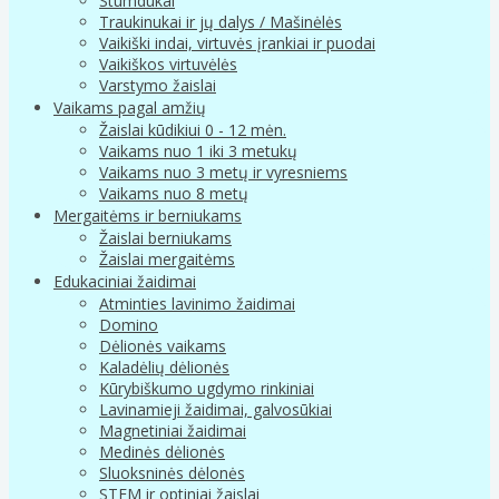
Stumdukai
Traukinukai ir jų dalys / Mašinėlės
Vaikiški indai, virtuvės įrankiai ir puodai
Vaikiškos virtuvėlės
Varstymo žaislai
Vaikams pagal amžių
Žaislai kūdikiui 0 - 12 mėn.
Vaikams nuo 1 iki 3 metukų
Vaikams nuo 3 metų ir vyresniems
Vaikams nuo 8 metų
Mergaitėms ir berniukams
Žaislai berniukams
Žaislai mergaitėms
Edukaciniai žaidimai
Atminties lavinimo žaidimai
Domino
Dėlionės vaikams
Kaladėlių dėlionės
Kūrybiškumo ugdymo rinkiniai
Lavinamieji žaidimai, galvosūkiai
Magnetiniai žaidimai
Medinės dėlionės
Sluoksninės dėlonės
STEM ir optiniai žaislai