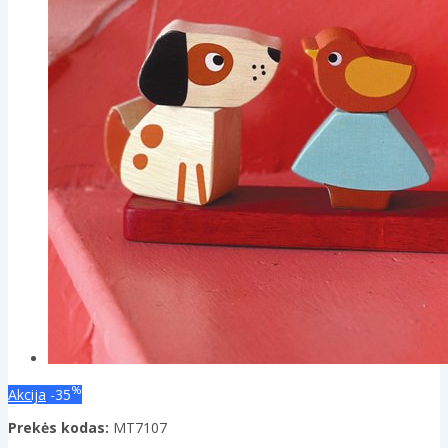
%
Akcija
-35
Prekės kodas:
MT7107