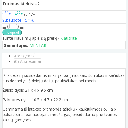
Turimas kiekis:
42
74
99
9
€
14
€
su PVM
25
Sutaupote - 5
€
Turite klausimų apie šią prekę?
Klauskite
Gamintojas:
MENTARI
Aprašymas
(0) Atsiliepimai
Iš 7 detalių susidedantis rinkinys: pagrindukas, šuniukas ir kačiukas
susidedantys iš dviejų dalių, paukščiukas bei medis.
Žaislo dydis 21 x 4 x 9.5 cm.
Pakuotės dydis 10.5 x 4.7 x 22.2 cm.
Gaminama iš latekso pramonės atliekų - kaučiukmedžio. Taip
pakartotinai panaudojant medžiagas, prisidedama prie tvarios
žaislų gamybos.