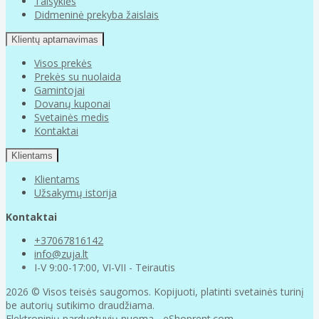
Taisyklės
Didmeninė prekyba žaislais
Klientų aptarnavimas
Visos prekės
Prekės su nuolaida
Gamintojai
Dovanų kuponai
Svetainės medis
Kontaktai
Klientams
Klientams
Užsakymų istorija
Kontaktai
+37067816142
info@zuja.lt
I-V 9:00-17:00, VI-VII - Teirautis
2026 © Visos teisės saugomos. Kopijuoti, platinti svetainės turinį
be autorių sutikimo draudžiama.
Elektroninių parduotuvių nuoma
-
eShoprent.com