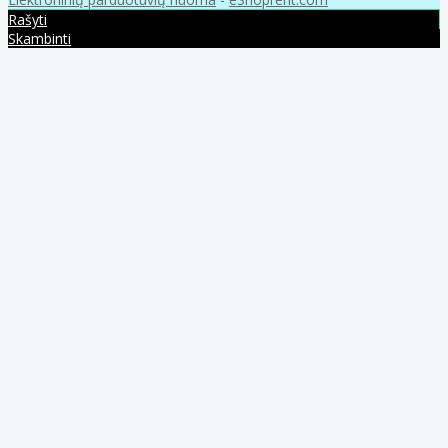
Rašyti
Skambinti