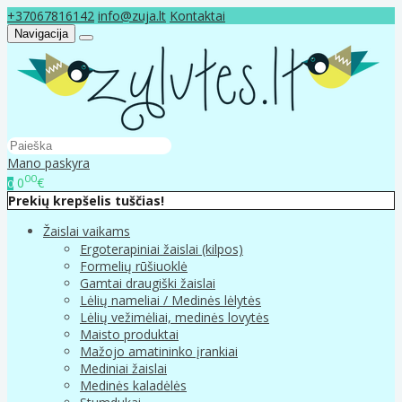
+37067816142
info@zuja.lt
Kontaktai
Navigacija
Mano paskyra
00
0
€
0
Prekių krepšelis tuščias!
Žaislai vaikams
Ergoterapiniai žaislai (kilpos)
Formelių rūšiuoklė
Gamtai draugiški žaislai
Lėlių nameliai / Medinės lėlytės
Lėlių vežimėliai, medinės lovytės
Maisto produktai
Mažojo amatininko įrankiai
Mediniai žaislai
Medinės kaladėlės