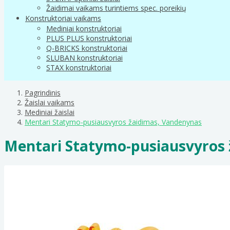
Žaidimai vaikams turintiems spec. poreikių
Konstruktoriai vaikams
Mediniai konstruktoriai
PLUS PLUS konstruktoriai
Q-BRICKS konstruktoriai
SLUBAN konstruktoriai
STAX konstruktoriai
Pagrindinis
Žaislai vaikams
Mediniai žaislai
Mentari Statymo-pusiausvyros žaidimas, Vandenynas
Mentari Statymo-pusiausvyros