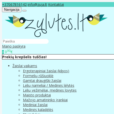
+37067816142
info@zuja.lt
Kontaktai
Navigacija
Mano paskyra
00
0
€
0
Prekių krepšelis tuščias!
Žaislai vaikams
Ergoterapiniai žaislai (kilpos)
Formelių rūšiuoklė
Gamtai draugiški žaislai
Lėlių nameliai / Medinės lėlytės
Lėlių vežimėliai, medinės lovytės
Maisto produktai
Mažojo amatininko įrankiai
Mediniai žaislai
Medinės kaladėlės