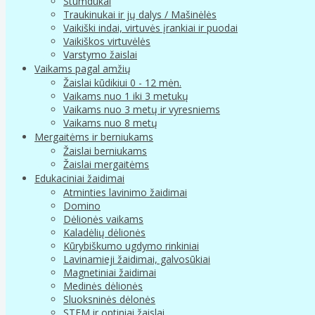
Stumdukai
Traukinukai ir jų dalys / Mašinėlės
Vaikiški indai, virtuvės įrankiai ir puodai
Vaikiškos virtuvėlės
Varstymo žaislai
Vaikams pagal amžių
Žaislai kūdikiui 0 - 12 mėn.
Vaikams nuo 1 iki 3 metukų
Vaikams nuo 3 metų ir vyresniems
Vaikams nuo 8 metų
Mergaitėms ir berniukams
Žaislai berniukams
Žaislai mergaitėms
Edukaciniai žaidimai
Atminties lavinimo žaidimai
Domino
Dėlionės vaikams
Kaladėlių dėlionės
Kūrybiškumo ugdymo rinkiniai
Lavinamieji žaidimai, galvosūkiai
Magnetiniai žaidimai
Medinės dėlionės
Sluoksninės dėlonės
STEM ir optiniai žaislai