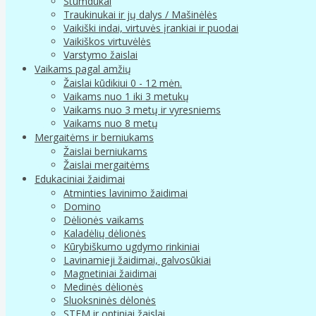
Stumdukai
Traukinukai ir jų dalys / Mašinėlės
Vaikiški indai, virtuvės įrankiai ir puodai
Vaikiškos virtuvėlės
Varstymo žaislai
Vaikams pagal amžių
Žaislai kūdikiui 0 - 12 mėn.
Vaikams nuo 1 iki 3 metukų
Vaikams nuo 3 metų ir vyresniems
Vaikams nuo 8 metų
Mergaitėms ir berniukams
Žaislai berniukams
Žaislai mergaitėms
Edukaciniai žaidimai
Atminties lavinimo žaidimai
Domino
Dėlionės vaikams
Kaladėlių dėlionės
Kūrybiškumo ugdymo rinkiniai
Lavinamieji žaidimai, galvosūkiai
Magnetiniai žaidimai
Medinės dėlionės
Sluoksninės dėlonės
STEM ir optiniai žaislai