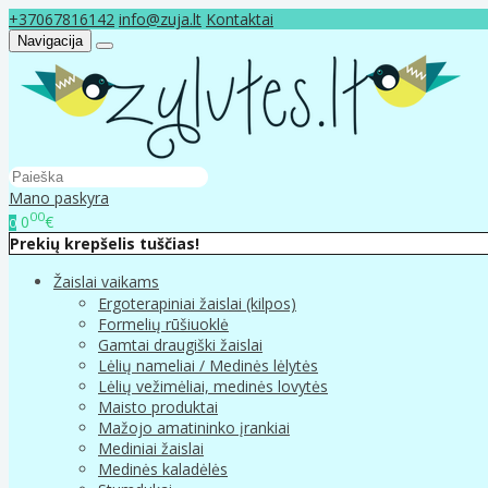
+37067816142
info@zuja.lt
Kontaktai
Navigacija
Mano paskyra
00
0
€
0
Prekių krepšelis tuščias!
Žaislai vaikams
Ergoterapiniai žaislai (kilpos)
Formelių rūšiuoklė
Gamtai draugiški žaislai
Lėlių nameliai / Medinės lėlytės
Lėlių vežimėliai, medinės lovytės
Maisto produktai
Mažojo amatininko įrankiai
Mediniai žaislai
Medinės kaladėlės