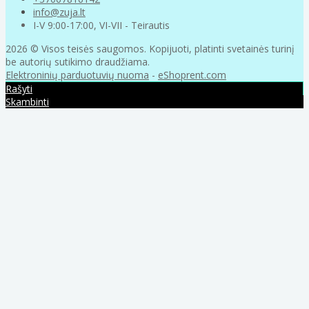
info@zuja.lt
I-V 9:00-17:00, VI-VII - Teirautis
2026 © Visos teisės saugomos. Kopijuoti, platinti svetainės turinį
be autorių sutikimo draudžiama.
Elektroninių parduotuvių nuoma
-
eShoprent.com
Rašyti
Skambinti