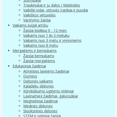
Stumdukai
Traukinukai ir jų dalys / Mašinėlės
Vaikiški indai, virtuvės įrankiai ir puodai
Vaikiškos virtuvėlės
Varstymo žaislai
Vaikams pagal amžių
Žaislai kūdikiui 0 - 12 mėn.
Vaikams nuo 1 iki 3 metukų
Vaikams nuo 3 metų ir vyresniems
Vaikams nuo 8 metų
Mergaitėms ir berniukams
Žaislai berniukams
Žaislai mergaitėms
Edukaciniai žaidimai
Atminties lavinimo žaidimai
Domino
Dėlionės vaikams
Kaladėlių dėlionės
Kūrybiškumo ugdymo rinkiniai
Lavinamieji žaidimai, galvosūkiai
Magnetiniai žaidimai
Medinės dėlionės
Sluoksninės dėlonės
STEM ir optiniai žaislai