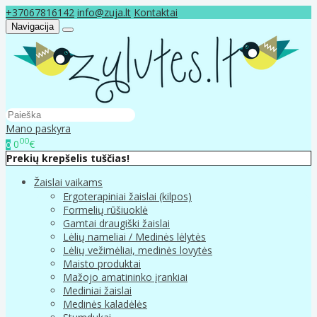
+37067816142
info@zuja.lt
Kontaktai
Navigacija
Mano paskyra
00
0
€
0
Prekių krepšelis tuščias!
Žaislai vaikams
Ergoterapiniai žaislai (kilpos)
Formelių rūšiuoklė
Gamtai draugiški žaislai
Lėlių nameliai / Medinės lėlytės
Lėlių vežimėliai, medinės lovytės
Maisto produktai
Mažojo amatininko įrankiai
Mediniai žaislai
Medinės kaladėlės