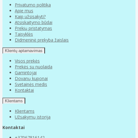
Privatumo politika
Apie mus
Kaip užsisakyti?
Atsiskaitymo būdai
Prekių pristatymas
Taisyklės
Didmeninė prekyba žaislais
Klientų aptarnavimas
Visos prekės
Prekės su nuolaida
Gamintojai
Dovanų kuponai
Svetainės medis
Kontaktai
Klientams
Klientams
Užsakymų istorija
Kontaktai
+37067816142