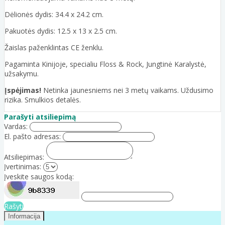
Dėlionės dydis: 34.4 x 24.2 cm.
Pakuotės dydis: 12.5 x 13 x 2.5 cm.
Žaislas paženklintas CE ženklu.
Pagaminta Kinijoje, specialiu Floss & Rock, Jungtinė Karalystė,
užsakymu.
Įspėjimas!
Netinka jaunesniems nei 3 metų vaikams. Uždusimo
rizika. Smulkios detalės.
Parašyti atsiliepimą
Vardas:
El. pašto adresas:
Atsiliepimas:
Įvertinimas:
Įveskite saugos kodą:
Rašyti
Informacija