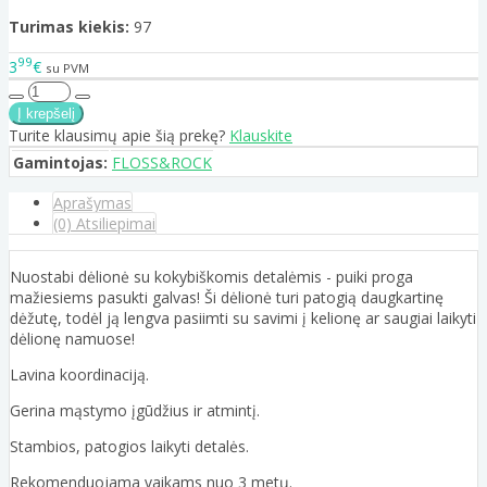
Turimas kiekis:
97
99
3
€
su PVM
Turite klausimų apie šią prekę?
Klauskite
Gamintojas:
FLOSS&ROCK
Aprašymas
(0) Atsiliepimai
Nuostabi dėlionė su kokybiškomis detalėmis - puiki proga
mažiesiems pasukti galvas! Ši dėlionė turi patogią daugkartinę
dėžutę, todėl ją lengva pasiimti su savimi į kelionę ar saugiai laikyti
dėlionę namuose!
Lavina koordinaciją.
Gerina mąstymo įgūdžius ir atmintį.
Stambios, patogios laikyti detalės.
Rekomenduojama vaikams nuo 3 metų.