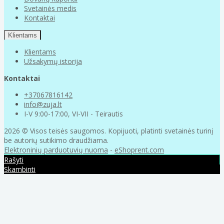
Svetainės medis
Kontaktai
Klientams
Klientams
Užsakymų istorija
Kontaktai
+37067816142
info@zuja.lt
I-V 9:00-17:00, VI-VII - Teirautis
2026 © Visos teisės saugomos. Kopijuoti, platinti svetainės turinį
be autorių sutikimo draudžiama.
Elektroninių parduotuvių nuoma
-
eShoprent.com
Rašyti
Skambinti