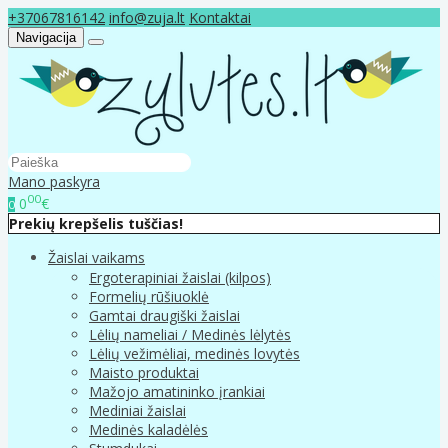
+37067816142
info@zuja.lt
Kontaktai
Navigacija
Mano paskyra
00
0
€
0
Prekių krepšelis tuščias!
Žaislai vaikams
Ergoterapiniai žaislai (kilpos)
Formelių rūšiuoklė
Gamtai draugiški žaislai
Lėlių nameliai / Medinės lėlytės
Lėlių vežimėliai, medinės lovytės
Maisto produktai
Mažojo amatininko įrankiai
Mediniai žaislai
Medinės kaladėlės