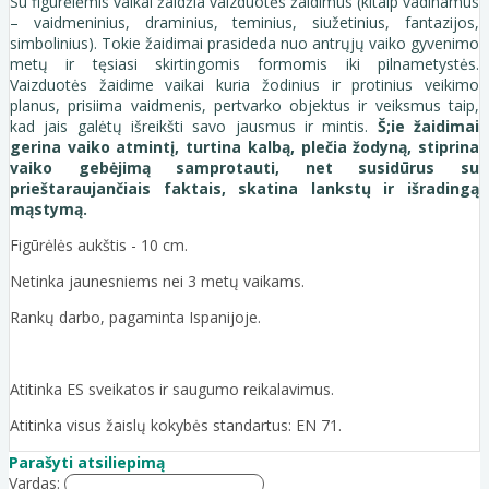
Su figūrėlėmis vaikai žaidžia vaizduotės žaidimus (kitaip vadinamus
– vaidmeninius, draminius, teminius, siužetinius, fantazijos,
simbolinius). Tokie žaidimai prasideda nuo antrųjų vaiko gyvenimo
metų ir tęsiasi skirtingomis formomis iki pilnametystės.
Vaizduotės žaidime vaikai kuria žodinius ir protinius veikimo
planus, prisiima vaidmenis, pertvarko objektus ir veiksmus taip,
kad jais galėtų išreikšti savo jausmus ir mintis.
Š;ie žaidimai
gerina vaiko atmintį, turtina kalbą, plečia žodyną, stiprina
vaiko gebėjimą samprotauti, net susidūrus su
prieštaraujančiais faktais, skatina lankstų ir išradingą
mąstymą.
Figūrėlės aukštis - 10 cm.
Netinka jaunesniems nei 3 metų vaikams.
Rankų darbo, pagaminta Ispanijoje.
Atitinka ES sveikatos ir saugumo reikalavimus.
Atitinka visus žaislų kokybės standartus: EN 71.
Parašyti atsiliepimą
Vardas: