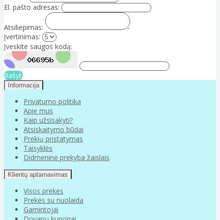
El. pašto adresas:
Atsiliepimas:
Įvertinimas:
Įveskite saugos kodą:
Rašyti
Informacija
Privatumo politika
Apie mus
Kaip užsisakyti?
Atsiskaitymo būdai
Prekių pristatymas
Taisyklės
Didmeninė prekyba žaislais
Klientų aptarnavimas
Visos prekės
Prekės su nuolaida
Gamintojai
Dovanų kuponai