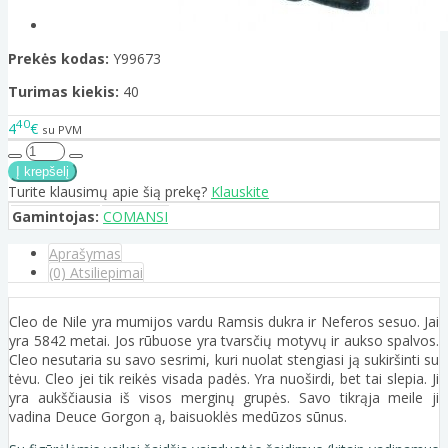
Prekės kodas:
Y99673
Turimas kiekis:
40
40
4
€
su PVM
Turite klausimų apie šią prekę?
Klauskite
Gamintojas:
COMANSI
Aprašymas
(0) Atsiliepimai
Cleo de Nile yra mumijos vardu Ramsis dukra ir Neferos sesuo. Jai
yra 5842 metai. Jos rūbuose yra tvarsčių motyvų ir aukso spalvos.
Cleo nesutaria su savo sesrimi, kuri nuolat stengiasi ją sukiršinti su
tėvu. Cleo jei tik reikės visada padės. Yra nuoširdi, bet tai slepia. Ji
yra aukščiausia iš visos merginų grupės. Savo tikrąja meile ji
vadina Deuce Gorgon ą, baisuoklės medūzos sūnus.