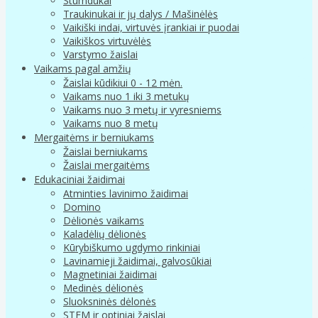
Stumdukai
Traukinukai ir jų dalys / Mašinėlės
Vaikiški indai, virtuvės įrankiai ir puodai
Vaikiškos virtuvėlės
Varstymo žaislai
Vaikams pagal amžių
Žaislai kūdikiui 0 - 12 mėn.
Vaikams nuo 1 iki 3 metukų
Vaikams nuo 3 metų ir vyresniems
Vaikams nuo 8 metų
Mergaitėms ir berniukams
Žaislai berniukams
Žaislai mergaitėms
Edukaciniai žaidimai
Atminties lavinimo žaidimai
Domino
Dėlionės vaikams
Kaladėlių dėlionės
Kūrybiškumo ugdymo rinkiniai
Lavinamieji žaidimai, galvosūkiai
Magnetiniai žaidimai
Medinės dėlionės
Sluoksninės dėlonės
STEM ir optiniai žaislai