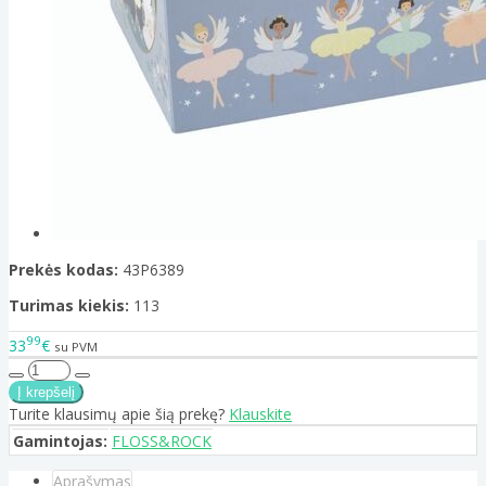
Prekės kodas:
43P6389
Turimas kiekis:
113
99
33
€
su PVM
Turite klausimų apie šią prekę?
Klauskite
Gamintojas:
FLOSS&ROCK
Aprašymas