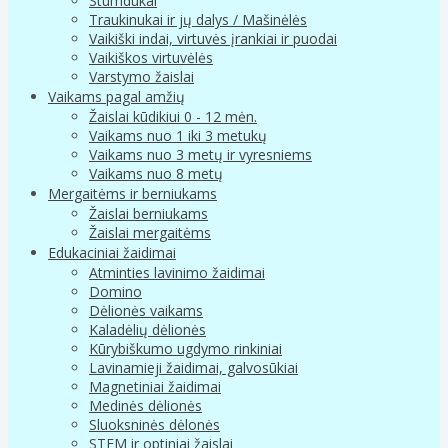
Stumdukai
Traukinukai ir jų dalys / Mašinėlės
Vaikiški indai, virtuvės įrankiai ir puodai
Vaikiškos virtuvėlės
Varstymo žaislai
Vaikams pagal amžių
Žaislai kūdikiui 0 - 12 mėn.
Vaikams nuo 1 iki 3 metukų
Vaikams nuo 3 metų ir vyresniems
Vaikams nuo 8 metų
Mergaitėms ir berniukams
Žaislai berniukams
Žaislai mergaitėms
Edukaciniai žaidimai
Atminties lavinimo žaidimai
Domino
Dėlionės vaikams
Kaladėlių dėlionės
Kūrybiškumo ugdymo rinkiniai
Lavinamieji žaidimai, galvosūkiai
Magnetiniai žaidimai
Medinės dėlionės
Sluoksninės dėlonės
STEM ir optiniai žaislai