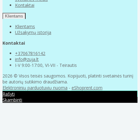
Kontaktai
Klientams
Klientams
Užsakymų istorija
Kontaktai
+37067816142
info@zuja.lt
I-V 9:00-17:00, VI-VII - Teirautis
2026 © Visos teisės saugomos. Kopijuoti, platinti svetainės turinį
be autorių sutikimo draudžiama.
Elektroninių parduotuvių nuoma
-
eShoprent.com
Rašyti
Skambinti