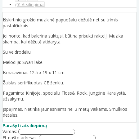
(0) Atsiliepimai
Išskirtinio grožio muzikinė papuošalų dėžutė net su trimis
pastalčiukais.
Jei norite, kad balerina suktųsi, būtina prisukti raktelį. Muzika
skamba, kai dėžutė atidaryta.
Su veidrodėliu.
Melodija: Swan lake.
Išmatavimai: 12.5 x 19 x 11 cm.
Žaislas sertifikuotas CE ženklu.
Pagaminta Kinijoje, specialiu Floss& Rock, Jungtinė Karalystė,
užsakymu.
Įspėjimas. Netinka jaunesniems nei 3 metų vaikams. Smulkios
detalės.
Parašyti atsiliepimą
Vardas:
El. pašto adresas: