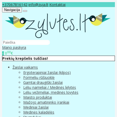
+37067816142
info@zuja.lt
Kontaktai
Navigacija
Mano paskyra
00
0
€
0
Prekių krepšelis tuščias!
Žaislai vaikams
Ergoterapiniai žaislai (kilpos)
Formelių rūšiuoklė
Gamtai draugiški žaislai
Lėlių nameliai / Medinės lėlytės
Lėlių vežimėliai, medinės lovytės
Maisto produktai
Mažojo amatininko įrankiai
Mediniai žaislai
Medinės kaladėlės