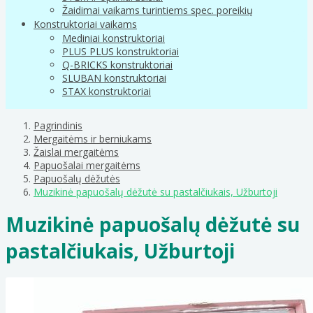
Žaidimai vaikams turintiems spec. poreikių
Konstruktoriai vaikams
Mediniai konstruktoriai
PLUS PLUS konstruktoriai
Q-BRICKS konstruktoriai
SLUBAN konstruktoriai
STAX konstruktoriai
Pagrindinis
Mergaitėms ir berniukams
Žaislai mergaitėms
Papuošalai mergaitėms
Papuošalų dėžutės
Muzikinė papuošalų dėžutė su pastalčiukais, Užburtoji
Muzikinė papuošalų dėžutė su
pastalčiukais, Užburtoji