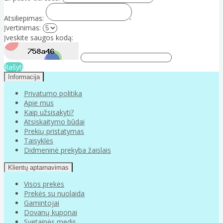
Atsiliepimas:
Įvertinimas:
Įveskite saugos kodą:
Rašyti
Informacija
Privatumo politika
Apie mus
Kaip užsisakyti?
Atsiskaitymo būdai
Prekių pristatymas
Taisyklės
Didmeninė prekyba žaislais
Klientų aptarnavimas
Visos prekės
Prekės su nuolaida
Gamintojai
Dovanų kuponai
Svetainės medis