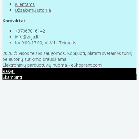
Klientams
Užsakymų istorija
Kontaktai
+37067816142
info@zuja.lt
I-V 9:00-17:00, VI-VII - Teirautis
2026 © Visos teisės saugomos. Kopijuoti, platinti svetainės turinį
be autorių sutikimo draudžiama.
Elektroninių parduotuvių nuoma
-
eShoprent.com
Rašyti
Skambinti