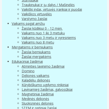
Stumdukai
Traukinukai ir jų dalys / Mašinėlės
Vaikiški indai, virtuvės įrankiai ir puodai
Vaikiškos virtuvėlės
Varstymo žaislai
Vaikams pagal amžių
Žaislai kūdikiui 0 - 12 mėn.
Vaikams nuo 1 iki 3 metukų
Vaikams nuo 3 metų ir vyresniems
Vaikams nuo 8 metų
Mergaitėms ir berniukams
Žaislai berniukams
Žaislai mergaitėms
Edukaciniai žaidimai
Atminties lavinimo žaidimai
Domino
Dėlionės vaikams
Kaladėlių dėlionės
Kūrybiškumo ugdymo rinkiniai
Lavinamieji žaidimai, galvosūkiai
Magnetiniai žaidimai
Medinės dėlionės
Sluoksninės dėlonės
STEM ir optiniai žaislai