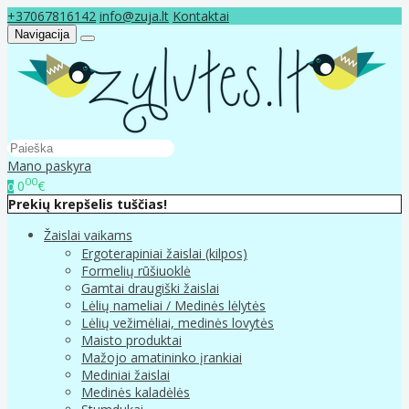
+37067816142
info@zuja.lt
Kontaktai
Navigacija
Mano paskyra
00
0
€
0
Prekių krepšelis tuščias!
Žaislai vaikams
Ergoterapiniai žaislai (kilpos)
Formelių rūšiuoklė
Gamtai draugiški žaislai
Lėlių nameliai / Medinės lėlytės
Lėlių vežimėliai, medinės lovytės
Maisto produktai
Mažojo amatininko įrankiai
Mediniai žaislai
Medinės kaladėlės