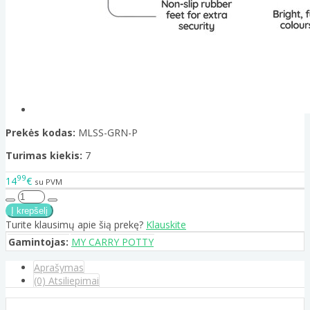
Prekės kodas:
MLSS-GRN-P
Turimas kiekis:
7
99
14
€
su PVM
Turite klausimų apie šią prekę?
Klauskite
Gamintojas:
MY CARRY POTTY
Aprašymas
(0) Atsiliepimai