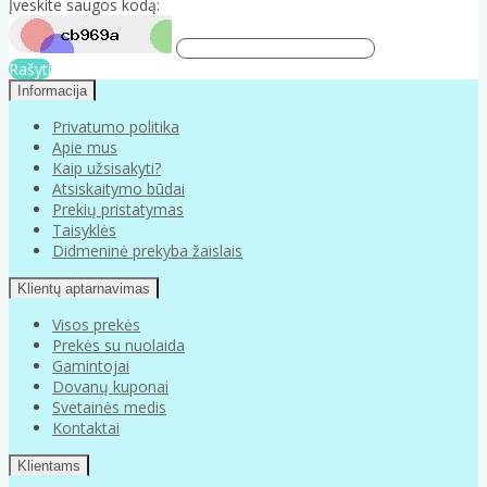
Įveskite saugos kodą:
Rašyti
Informacija
Privatumo politika
Apie mus
Kaip užsisakyti?
Atsiskaitymo būdai
Prekių pristatymas
Taisyklės
Didmeninė prekyba žaislais
Klientų aptarnavimas
Visos prekės
Prekės su nuolaida
Gamintojai
Dovanų kuponai
Svetainės medis
Kontaktai
Klientams