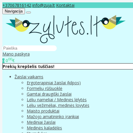
+37067816142
info@zuja.lt
Kontaktai
Navigacija
Mano paskyra
00
0
€
0
Prekių krepšelis tuščias!
Žaislai vaikams
Ergoterapiniai žaislai (kilpos)
Formelių rūšiuoklė
Gamtai draugiški žaislai
Lėlių nameliai / Medinės lėlytės
Lėlių vežimėliai, medinės lovytės
Maisto produktai
Mažojo amatininko įrankiai
Mediniai žaislai
Medinės kaladėlės