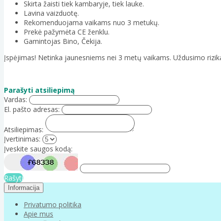
Skirta žaisti tiek kambaryje, tiek lauke.
Lavina vaizduotę.
Rekomenduojama vaikams nuo 3 metukų.
Prekė pažymėta CE ženklu.
Gamintojas Bino, Čekija.
Įspėjimas! Netinka jaunesniems nei 3 metų vaikams. Uždusimo rizika
Parašyti atsiliepimą
Vardas:
El. pašto adresas:
Atsiliepimas:
Įvertinimas:
Įveskite saugos kodą:
Rašyti
Informacija
Privatumo politika
Apie mus