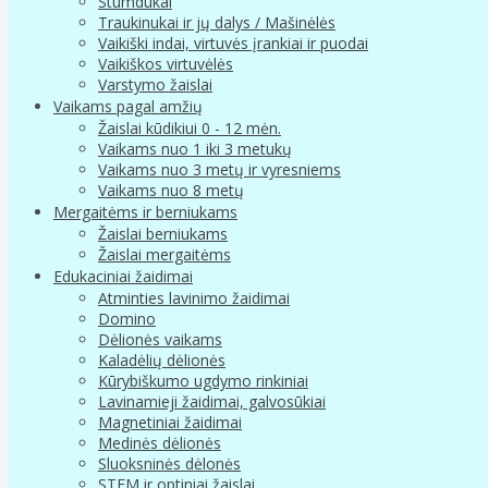
Stumdukai
Traukinukai ir jų dalys / Mašinėlės
Vaikiški indai, virtuvės įrankiai ir puodai
Vaikiškos virtuvėlės
Varstymo žaislai
Vaikams pagal amžių
Žaislai kūdikiui 0 - 12 mėn.
Vaikams nuo 1 iki 3 metukų
Vaikams nuo 3 metų ir vyresniems
Vaikams nuo 8 metų
Mergaitėms ir berniukams
Žaislai berniukams
Žaislai mergaitėms
Edukaciniai žaidimai
Atminties lavinimo žaidimai
Domino
Dėlionės vaikams
Kaladėlių dėlionės
Kūrybiškumo ugdymo rinkiniai
Lavinamieji žaidimai, galvosūkiai
Magnetiniai žaidimai
Medinės dėlionės
Sluoksninės dėlonės
STEM ir optiniai žaislai