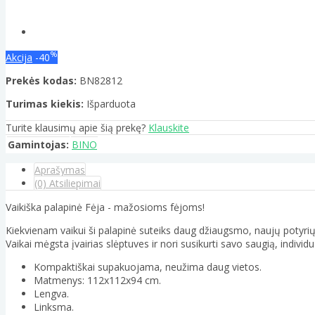
%
Akcija
-40
Prekės kodas:
BN82812
Turimas kiekis:
Išparduota
Turite klausimų apie šią prekę?
Klauskite
Gamintojas:
BINO
Aprašymas
(0) Atsiliepimai
Vaikiška palapinė Fėja - mažosioms fėjoms!
Kiekvienam vaikui ši palapinė suteiks daug džiaugsmo, naujų potyrių
Vaikai mėgsta įvairias slėptuves ir nori susikurti savo saugią, indivi
Kompaktiškai supakuojama, neužima daug vietos.
Matmenys: 112x112x94 cm.
Lengva.
Linksma.