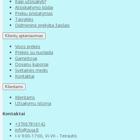
Kaip užsisakyti?
Atsiskaitymo būdai
Prekių pristatymas
Taisyklės
Didmeninė prekyba žaislais
Klientų aptarnavimas
Visos prekės
Prekės su nuolaida
Gamintojai
Dovanų kuponai
Svetainės medis
Kontaktai
Klientams
Klientams
Užsakymų istorija
Kontaktai
+37067816142
info@zuja.lt
I-V 9:00-17:00, VI-VII - Teirautis