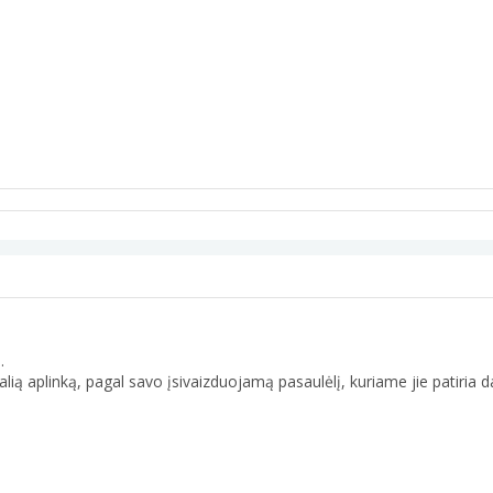
.
dualią aplinką, pagal savo įsivaizduojamą pasaulėlį, kuriame jie patiria