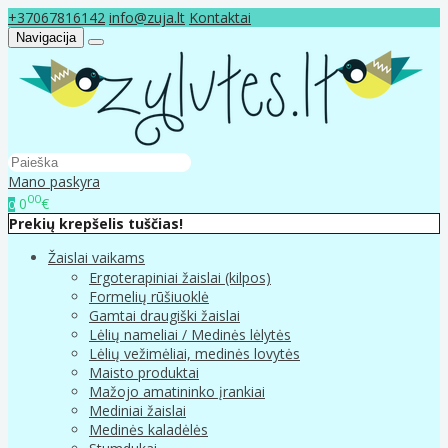
+37067816142
info@zuja.lt
Kontaktai
Navigacija
Mano paskyra
00
0
€
0
Prekių krepšelis tuščias!
Žaislai vaikams
Ergoterapiniai žaislai (kilpos)
Formelių rūšiuoklė
Gamtai draugiški žaislai
Lėlių nameliai / Medinės lėlytės
Lėlių vežimėliai, medinės lovytės
Maisto produktai
Mažojo amatininko įrankiai
Mediniai žaislai
Medinės kaladėlės