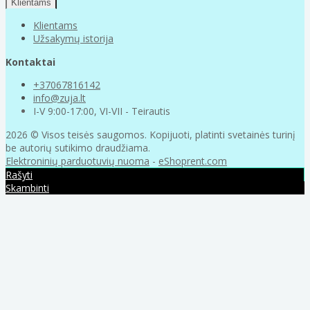
Klientams
Klientams
Užsakymų istorija
Kontaktai
+37067816142
info@zuja.lt
I-V 9:00-17:00, VI-VII - Teirautis
2026 © Visos teisės saugomos. Kopijuoti, platinti svetainės turinį
be autorių sutikimo draudžiama.
Elektroninių parduotuvių nuoma
-
eShoprent.com
Rašyti
Skambinti