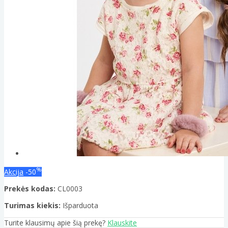
%
Akcija
-50
Prekės kodas:
CL0003
Turimas kiekis:
Išparduota
Turite klausimų apie šią prekę?
Klauskite