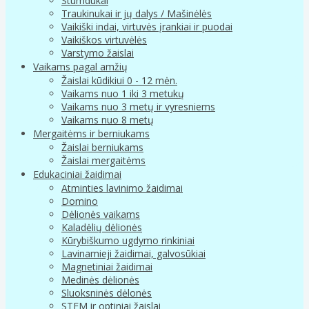
Stumdukai
Traukinukai ir jų dalys / Mašinėlės
Vaikiški indai, virtuvės įrankiai ir puodai
Vaikiškos virtuvėlės
Varstymo žaislai
Vaikams pagal amžių
Žaislai kūdikiui 0 - 12 mėn.
Vaikams nuo 1 iki 3 metukų
Vaikams nuo 3 metų ir vyresniems
Vaikams nuo 8 metų
Mergaitėms ir berniukams
Žaislai berniukams
Žaislai mergaitėms
Edukaciniai žaidimai
Atminties lavinimo žaidimai
Domino
Dėlionės vaikams
Kaladėlių dėlionės
Kūrybiškumo ugdymo rinkiniai
Lavinamieji žaidimai, galvosūkiai
Magnetiniai žaidimai
Medinės dėlionės
Sluoksninės dėlonės
STEM ir optiniai žaislai