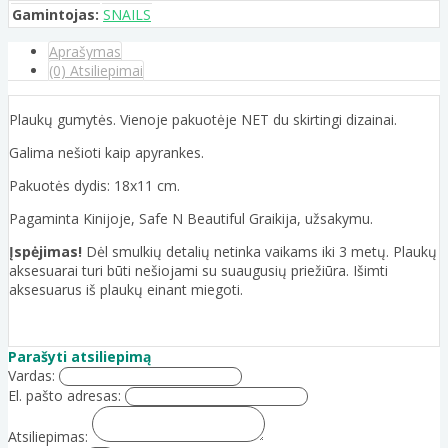
Gamintojas:
SNAILS
Aprašymas
(0) Atsiliepimai
Plaukų gumytės. Vienoje pakuotėje NET du skirtingi dizainai.
Galima nešioti kaip apyrankes.
Pakuotės dydis: 18x11 cm.
Pagaminta Kinijoje, Safe N Beautiful Graikija, užsakymu.
Įspėjimas!
Dėl smulkių detalių netinka vaikams iki 3 metų. Plaukų
aksesuarai turi būti nešiojami su suaugusių priežiūra. Išimti
aksesuarus iš plaukų einant miegoti.
Parašyti atsiliepimą
Vardas:
El. pašto adresas:
Atsiliepimas: