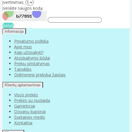
Įvertinimas:
Įveskite saugos kodą:
Rašyti
Informacija
Privatumo politika
Apie mus
Kaip užsisakyti?
Atsiskaitymo būdai
Prekių pristatymas
Taisyklės
Didmeninė prekyba žaislais
Klientų aptarnavimas
Visos prekės
Prekės su nuolaida
Gamintojai
Dovanų kuponai
Svetainės medis
Kontaktai