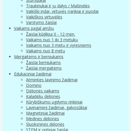
Stumdukai
Traukinukai ir jų dalys / Mašinėlės
Vaikiški indai, virtuvės įrankiai ir puodai
Vaikiškos virtuvėlės
Varstymo žaislai
Vaikams pagal amžių
Žaislai kūdikiui 0 - 12 mėn.
Vaikams nuo 1 iki 3 metukų
Vaikams nuo 3 metų ir vyresniems
Vaikams nuo 8 metų
Mergaitėms ir berniukams
Žaislai berniukams
Žaislai mergaitėms
Edukaciniai žaidimai
Atminties lavinimo žaidimai
Domino
Dėlionės vaikams
Kaladėlių dėlionės
Kūrybiškumo ugdymo rinkiniai
Lavinamieji žaidimai, galvosūkiai
Magnetiniai žaidimai
Medinės dėlionės
Sluoksninės dėlonės
STEM ir optiniai žaislai