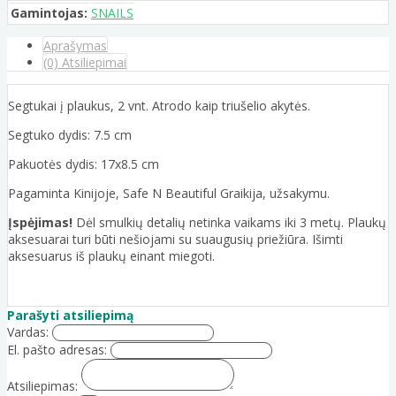
Gamintojas:
SNAILS
Aprašymas
(0) Atsiliepimai
Segtukai į plaukus, 2 vnt. Atrodo kaip triušelio akytės.
Segtuko dydis: 7.5 cm
Pakuotės dydis: 17x8.5 cm
Pagaminta Kinijoje, Safe N Beautiful Graikija, užsakymu.
Įspėjimas!
Dėl smulkių detalių netinka vaikams iki 3 metų. Plaukų
aksesuarai turi būti nešiojami su suaugusių priežiūra. Išimti
aksesuarus iš plaukų einant miegoti.
Parašyti atsiliepimą
Vardas:
El. pašto adresas:
Atsiliepimas: