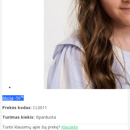
%
Akcija
-50
Prekės kodas:
CL0011
Turimas kiekis:
Išparduota
Turite klausimų apie šią prekę?
Klauskite