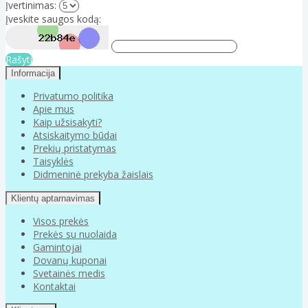
Įvertinimas:
Įveskite saugos kodą:
Rašyti
Informacija
Privatumo politika
Apie mus
Kaip užsisakyti?
Atsiskaitymo būdai
Prekių pristatymas
Taisyklės
Didmeninė prekyba žaislais
Klientų aptarnavimas
Visos prekės
Prekės su nuolaida
Gamintojai
Dovanų kuponai
Svetainės medis
Kontaktai