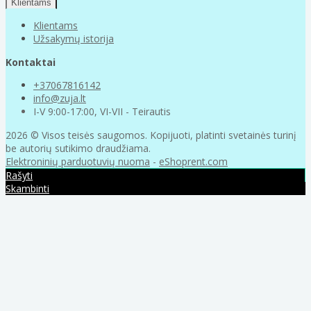
Klientams
Klientams
Užsakymų istorija
Kontaktai
+37067816142
info@zuja.lt
I-V 9:00-17:00, VI-VII - Teirautis
2026 © Visos teisės saugomos. Kopijuoti, platinti svetainės turinį
be autorių sutikimo draudžiama.
Elektroninių parduotuvių nuoma
-
eShoprent.com
Rašyti
Skambinti