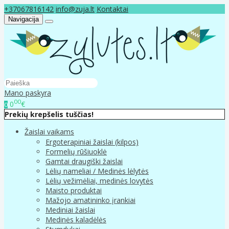
+37067816142
info@zuja.lt
Kontaktai
Navigacija
Mano paskyra
00
0
€
0
Prekių krepšelis tuščias!
Žaislai vaikams
Ergoterapiniai žaislai (kilpos)
Formelių rūšiuoklė
Gamtai draugiški žaislai
Lėlių nameliai / Medinės lėlytės
Lėlių vežimėliai, medinės lovytės
Maisto produktai
Mažojo amatininko įrankiai
Mediniai žaislai
Medinės kaladėlės