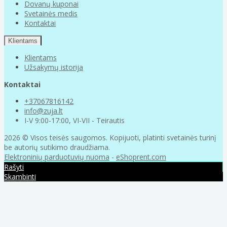
Dovanų kuponai
Svetainės medis
Kontaktai
Klientams
Klientams
Užsakymų istorija
Kontaktai
+37067816142
info@zuja.lt
I-V 9:00-17:00, VI-VII - Teirautis
2026 © Visos teisės saugomos. Kopijuoti, platinti svetainės turinį
be autorių sutikimo draudžiama.
Elektroninių parduotuvių nuoma
-
eShoprent.com
Rašyti
Skambinti