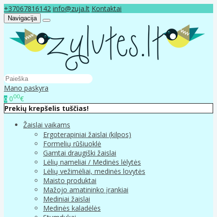
+37067816142
info@zuja.lt
Kontaktai
Navigacija
Mano paskyra
00
0
€
0
Prekių krepšelis tuščias!
Žaislai vaikams
Ergoterapiniai žaislai (kilpos)
Formelių rūšiuoklė
Gamtai draugiški žaislai
Lėlių nameliai / Medinės lėlytės
Lėlių vežimėliai, medinės lovytės
Maisto produktai
Mažojo amatininko įrankiai
Mediniai žaislai
Medinės kaladėlės