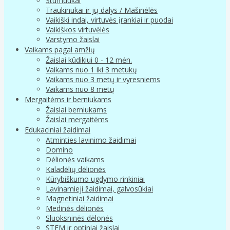
Stumdukai
Traukinukai ir jų dalys / Mašinėlės
Vaikiški indai, virtuvės įrankiai ir puodai
Vaikiškos virtuvėlės
Varstymo žaislai
Vaikams pagal amžių
Žaislai kūdikiui 0 - 12 mėn.
Vaikams nuo 1 iki 3 metukų
Vaikams nuo 3 metų ir vyresniems
Vaikams nuo 8 metų
Mergaitėms ir berniukams
Žaislai berniukams
Žaislai mergaitėms
Edukaciniai žaidimai
Atminties lavinimo žaidimai
Domino
Dėlionės vaikams
Kaladėlių dėlionės
Kūrybiškumo ugdymo rinkiniai
Lavinamieji žaidimai, galvosūkiai
Magnetiniai žaidimai
Medinės dėlionės
Sluoksninės dėlonės
STEM ir optiniai žaislai