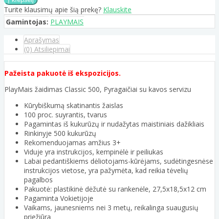
Turite klausimų apie šią prekę?
Klauskite
Gamintojas:
PLAYMAIS
Aprašymas
(0) Atsiliepimai
Pažeista pakuotė iš ekspozicijos.
PlayMais žaidimas Classic 500, Pyragaičiai su kavos servizu
Kūrybiškumą skatinantis žaislas
100 proc. suyrantis, tvarus
Pagamintas iš kukurūzų ir nudažytas maistiniais dažikliais
Rinkinyje 500 kukurūzų
Rekomenduojamas amžius 3+
Viduje yra instrukcijos, kempinėlė ir peiliukas
Labai pedantiškiems dėliotojams-kūrėjams, sudėtingesnėse
instrukcijos vietose, yra pažymėta, kad reikia tėvelių
pagalbos
Pakuotė: plastikinė dėžutė su rankenėle, 27,5x18,5x12 cm
Pagaminta Vokietijoje
Vaikams, jaunesniems nei 3 metų, reikalinga suaugusių
priežiūra