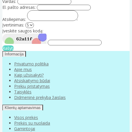
Vardas:
El. pašto adresas:
Atsiliepimas:
Įvertinimas:
Įveskite saugos kodą:
Rašyti
Informacija
Privatumo politika
Apie mus
Kaip užsisakyti?
Atsiskaitymo būdai
Prekių pristatymas
Taisyklės
Didmeninė prekyba žaislais
Klientų aptarnavimas
Visos prekės
Prekės su nuolaida
Gamintojai