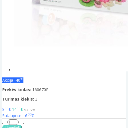
%
Akcija
-40
Prekės kodas:
160670P
Turimas kiekis:
3
99
99
8
€
14
€
su PVM
00
Sutaupote - 6
€