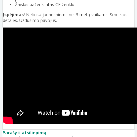
Žaislas paženklintas CE ženklu
Įspėjimas
! Netinka jaunesniems nei 3 metų vaikams. Smulkios
detalės. Uždusimo pavojus.
Parašyti atsiliepimą