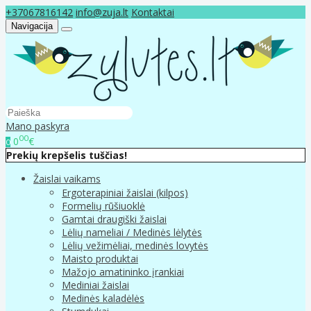
+37067816142
info@zuja.lt
Kontaktai
Navigacija
Mano paskyra
00
0
€
0
Prekių krepšelis tuščias!
Žaislai vaikams
Ergoterapiniai žaislai (kilpos)
Formelių rūšiuoklė
Gamtai draugiški žaislai
Lėlių nameliai / Medinės lėlytės
Lėlių vežimėliai, medinės lovytės
Maisto produktai
Mažojo amatininko įrankiai
Mediniai žaislai
Medinės kaladėlės