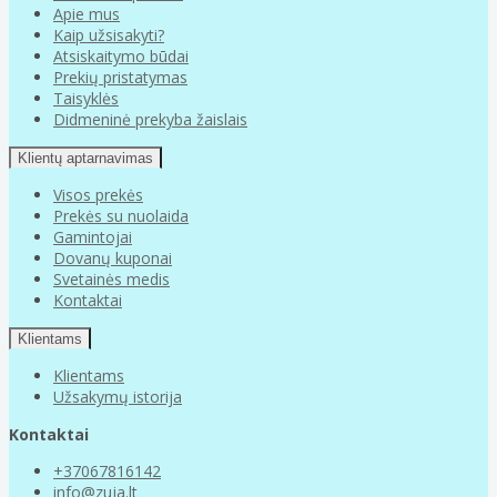
Apie mus
Kaip užsisakyti?
Atsiskaitymo būdai
Prekių pristatymas
Taisyklės
Didmeninė prekyba žaislais
Klientų aptarnavimas
Visos prekės
Prekės su nuolaida
Gamintojai
Dovanų kuponai
Svetainės medis
Kontaktai
Klientams
Klientams
Užsakymų istorija
Kontaktai
+37067816142
info@zuja.lt