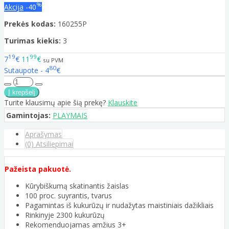
%
Akcija
-40
Prekės kodas:
160255P
Turimas kiekis:
3
19
99
7
€
11
€
su PVM
80
Sutaupote - 4
€
Turite klausimų apie šią prekę?
Klauskite
Gamintojas:
PLAYMAIS
Aprašymas
(0) Atsiliepimai
Pažeista pakuotė.
Kūrybiškumą skatinantis žaislas
100 proc. suyrantis, tvarus
Pagamintas iš kukurūzų ir nudažytas maistiniais dažikliais
Rinkinyje 2300 kukurūzų
Rekomenduojamas amžius 3+