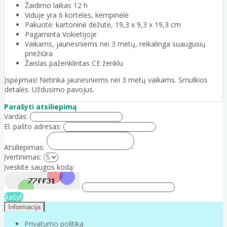
Žaidimo laikas 12 h
Viduje yra 6 kortelės, kempinėlė
Pakuotė: kartoninė dėžutė, 19,3 x 9,3 x 19,3 cm
Pagaminta Vokietijoje
Vaikams, jaunesniems nei 3 metų, reikalinga suaugusių
priežiūra
Žaislas paženklintas CE ženklu
Įspėjimas! Netinka jaunesniems nei 3 metų vaikams. Smulkios
detalės. Uždusimo pavojus.
Parašyti atsiliepimą
Vardas:
El. pašto adresas:
Atsiliepimas:
Įvertinimas:
Įveskite saugos kodą:
Rašyti
Informacija
Privatumo politika