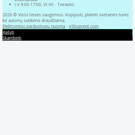
I-V 9:00-17:00, VI-VII - Teirautis
2026 © Visos teisės saugomos. Kopijuoti, platinti svetainės turinį
be autorių sutikimo draudžiama.
Elektroninių parduotuvių nuoma
-
eShoprent.com
Rašyti
Skambinti