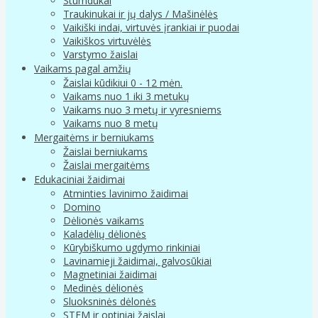
Stumdukai
Traukinukai ir jų dalys / Mašinėlės
Vaikiški indai, virtuvės įrankiai ir puodai
Vaikiškos virtuvėlės
Varstymo žaislai
Vaikams pagal amžių
Žaislai kūdikiui 0 - 12 mėn.
Vaikams nuo 1 iki 3 metukų
Vaikams nuo 3 metų ir vyresniems
Vaikams nuo 8 metų
Mergaitėms ir berniukams
Žaislai berniukams
Žaislai mergaitėms
Edukaciniai žaidimai
Atminties lavinimo žaidimai
Domino
Dėlionės vaikams
Kaladėlių dėlionės
Kūrybiškumo ugdymo rinkiniai
Lavinamieji žaidimai, galvosūkiai
Magnetiniai žaidimai
Medinės dėlionės
Sluoksninės dėlonės
STEM ir optiniai žaislai