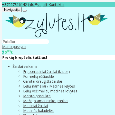
+37067816142
info@zuja.lt
Kontaktai
Navigacija
Mano paskyra
00
0
€
0
Prekių krepšelis tuščias!
Žaislai vaikams
Ergoterapiniai žaislai (kilpos)
Formelių rūšiuoklė
Gamtai draugiški žaislai
Lėlių nameliai / Medinės lėlytės
Lėlių vežimėliai, medinės lovytės
Maisto produktai
Mažojo amatininko įrankiai
Mediniai žaislai
Medinės kaladėlės