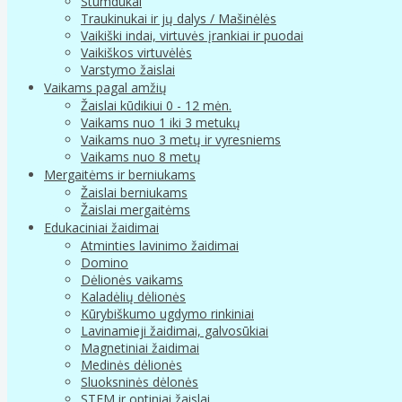
Stumdukai
Traukinukai ir jų dalys / Mašinėlės
Vaikiški indai, virtuvės įrankiai ir puodai
Vaikiškos virtuvėlės
Varstymo žaislai
Vaikams pagal amžių
Žaislai kūdikiui 0 - 12 mėn.
Vaikams nuo 1 iki 3 metukų
Vaikams nuo 3 metų ir vyresniems
Vaikams nuo 8 metų
Mergaitėms ir berniukams
Žaislai berniukams
Žaislai mergaitėms
Edukaciniai žaidimai
Atminties lavinimo žaidimai
Domino
Dėlionės vaikams
Kaladėlių dėlionės
Kūrybiškumo ugdymo rinkiniai
Lavinamieji žaidimai, galvosūkiai
Magnetiniai žaidimai
Medinės dėlionės
Sluoksninės dėlonės
STEM ir optiniai žaislai