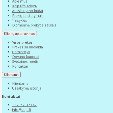
Apie mus
Kaip užsisakyti?
Atsiskaitymo būdai
Prekių pristatymas
Taisyklės
Didmeninė prekyba žaislais
Klientų aptarnavimas
Visos prekės
Prekės su nuolaida
Gamintojai
Dovanų kuponai
Svetainės medis
Kontaktai
Klientams
Klientams
Užsakymų istorija
Kontaktai
+37067816142
info@zuja.lt