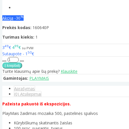
%
Akcija
-30
Prekės kodas:
160640P
Turimas kiekis:
1
49
99
3
€
4
€
su PVM
50
Sutaupote - 1
€
Turite klausimų apie šią prekę?
Klauskite
Gamintojas:
PLAYMAIS
Aprašymas
(0) Atsiliepimai
Pažeista pakuotė iš ekspozicijos.
PlayMais žaidimas mozaika 500, pastelinės spalvos
Kūrybiškumą skatinantis žaislas
100 proc. suyrantis, tvarus