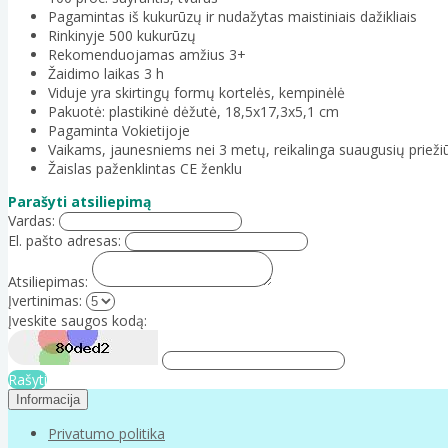
Pagamintas iš kukurūzų ir nudažytas maistiniais dažikliais
Rinkinyje 500 kukurūzų
Rekomenduojamas amžius 3+
Žaidimo laikas 3 h
Viduje yra skirtingų formų kortelės, kempinėlė
Pakuotė: plastikinė dėžutė, 18,5x17,3x5,1 cm
Pagaminta Vokietijoje
Vaikams, jaunesniems nei 3 metų, reikalinga suaugusių prieži
Žaislas paženklintas CE ženklu
Parašyti atsiliepimą
Vardas:
El. pašto adresas:
Atsiliepimas:
Įvertinimas:
Įveskite saugos kodą:
Rašyti
Informacija
Privatumo politika