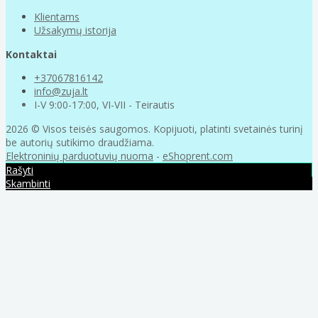
Klientams
Užsakymų istorija
Kontaktai
+37067816142
info@zuja.lt
I-V 9:00-17:00, VI-VII - Teirautis
2026 © Visos teisės saugomos. Kopijuoti, platinti svetainės turinį
be autorių sutikimo draudžiama.
Elektroninių parduotuvių nuoma
-
eShoprent.com
Rašyti
Skambinti