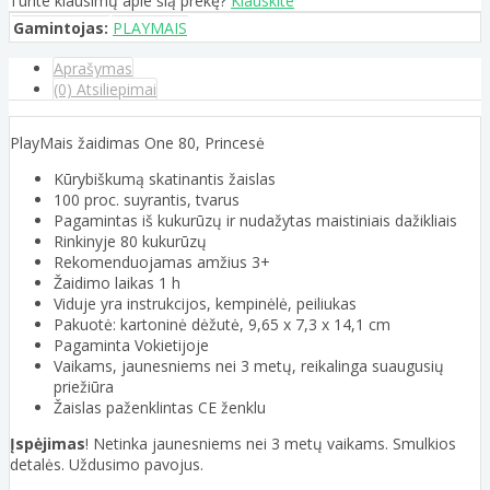
Turite klausimų apie šią prekę?
Klauskite
Gamintojas:
PLAYMAIS
Aprašymas
(0) Atsiliepimai
PlayMais žaidimas One 80, Princesė
Kūrybiškumą skatinantis žaislas
100 proc. suyrantis, tvarus
Pagamintas iš kukurūzų ir nudažytas maistiniais dažikliais
Rinkinyje 80 kukurūzų
Rekomenduojamas amžius 3+
Žaidimo laikas 1 h
Viduje yra instrukcijos, kempinėlė, peiliukas
Pakuotė: kartoninė dėžutė, 9,65 x 7,3 x 14,1 cm
Pagaminta Vokietijoje
Vaikams, jaunesniems nei 3 metų, reikalinga suaugusių
priežiūra
Žaislas paženklintas CE ženklu
Įspėjimas
! Netinka jaunesniems nei 3 metų vaikams. Smulkios
detalės. Uždusimo pavojus.