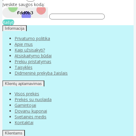
Įveskite saugos kodą:
Rašyti
Informacija
Privatumo politika
Apie mus
Kaip užsisakyti?
Atsiskaitymo būdai
Prekių pristatymas
Taisyklės
Didmeninė prekyba žaislais
Klientų aptarnavimas
Visos prekės
Prekės su nuolaida
Gamintojai
Dovanų kuponai
Svetainės medis
Kontaktai
Klientams