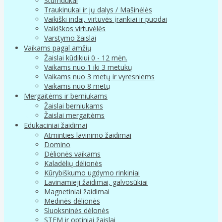
Stumdukai
Traukinukai ir jų dalys / Mašinėlės
Vaikiški indai, virtuvės įrankiai ir puodai
Vaikiškos virtuvėlės
Varstymo žaislai
Vaikams pagal amžių
Žaislai kūdikiui 0 - 12 mėn.
Vaikams nuo 1 iki 3 metukų
Vaikams nuo 3 metų ir vyresniems
Vaikams nuo 8 metų
Mergaitėms ir berniukams
Žaislai berniukams
Žaislai mergaitėms
Edukaciniai žaidimai
Atminties lavinimo žaidimai
Domino
Dėlionės vaikams
Kaladėlių dėlionės
Kūrybiškumo ugdymo rinkiniai
Lavinamieji žaidimai, galvosūkiai
Magnetiniai žaidimai
Medinės dėlionės
Sluoksninės dėlonės
STEM ir optiniai žaislai