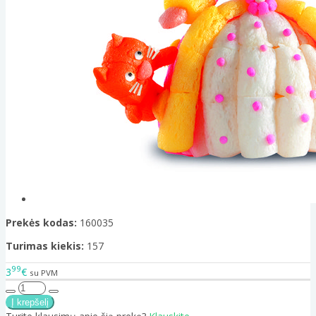
Prekės kodas:
160035
Turimas kiekis:
157
99
3
€
su PVM