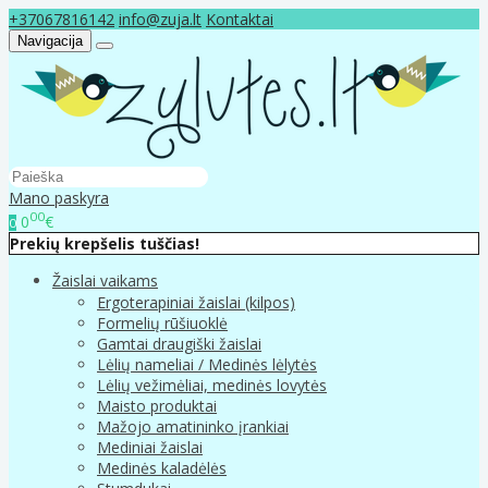
+37067816142
info@zuja.lt
Kontaktai
Navigacija
Mano paskyra
00
0
€
0
Prekių krepšelis tuščias!
Žaislai vaikams
Ergoterapiniai žaislai (kilpos)
Formelių rūšiuoklė
Gamtai draugiški žaislai
Lėlių nameliai / Medinės lėlytės
Lėlių vežimėliai, medinės lovytės
Maisto produktai
Mažojo amatininko įrankiai
Mediniai žaislai
Medinės kaladėlės