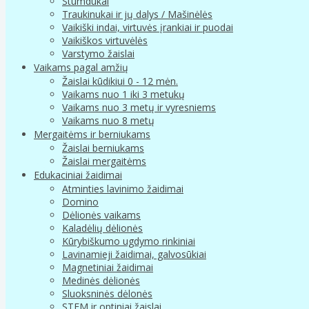
Stumdukai
Traukinukai ir jų dalys / Mašinėlės
Vaikiški indai, virtuvės įrankiai ir puodai
Vaikiškos virtuvėlės
Varstymo žaislai
Vaikams pagal amžių
Žaislai kūdikiui 0 - 12 mėn.
Vaikams nuo 1 iki 3 metukų
Vaikams nuo 3 metų ir vyresniems
Vaikams nuo 8 metų
Mergaitėms ir berniukams
Žaislai berniukams
Žaislai mergaitėms
Edukaciniai žaidimai
Atminties lavinimo žaidimai
Domino
Dėlionės vaikams
Kaladėlių dėlionės
Kūrybiškumo ugdymo rinkiniai
Lavinamieji žaidimai, galvosūkiai
Magnetiniai žaidimai
Medinės dėlionės
Sluoksninės dėlonės
STEM ir optiniai žaislai