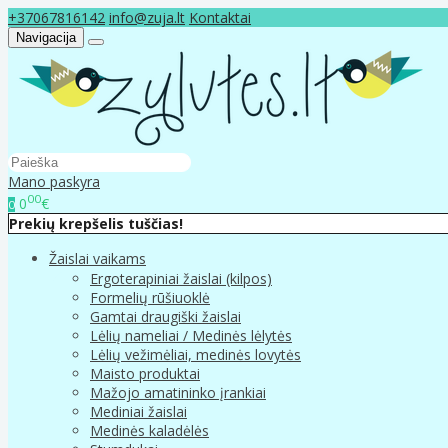
+37067816142
info@zuja.lt
Kontaktai
Navigacija
Mano paskyra
00
0
€
0
Prekių krepšelis tuščias!
Žaislai vaikams
Ergoterapiniai žaislai (kilpos)
Formelių rūšiuoklė
Gamtai draugiški žaislai
Lėlių nameliai / Medinės lėlytės
Lėlių vežimėliai, medinės lovytės
Maisto produktai
Mažojo amatininko įrankiai
Mediniai žaislai
Medinės kaladėlės