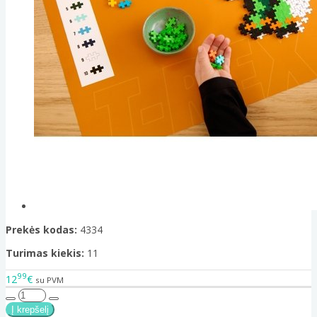
Prekės kodas:
4334
Turimas kiekis:
11
99
12
€
su PVM