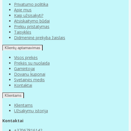
Privatumo politika
Apie mus
Kaip užsisakyti?
Atsiskaitymo būdai
Prekių pristatymas
Taisyklės
Didmeninė prekyba žaislais
Klientų aptarnavimas
Visos prekės
Prekės su nuolaida
Gamintojai
Dovanų kuponai
Svetainės medis
Kontaktai
Klientams
Klientams
Užsakymų istorija
Kontaktai
+37067816142