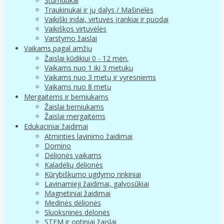
Stumdukai
Traukinukai ir jų dalys / Mašinėlės
Vaikiški indai, virtuvės įrankiai ir puodai
Vaikiškos virtuvėlės
Varstymo žaislai
Vaikams pagal amžių
Žaislai kūdikiui 0 - 12 mėn.
Vaikams nuo 1 iki 3 metukų
Vaikams nuo 3 metų ir vyresniems
Vaikams nuo 8 metų
Mergaitėms ir berniukams
Žaislai berniukams
Žaislai mergaitėms
Edukaciniai žaidimai
Atminties lavinimo žaidimai
Domino
Dėlionės vaikams
Kaladėlių dėlionės
Kūrybiškumo ugdymo rinkiniai
Lavinamieji žaidimai, galvosūkiai
Magnetiniai žaidimai
Medinės dėlionės
Sluoksninės dėlonės
STEM ir optiniai žaislai