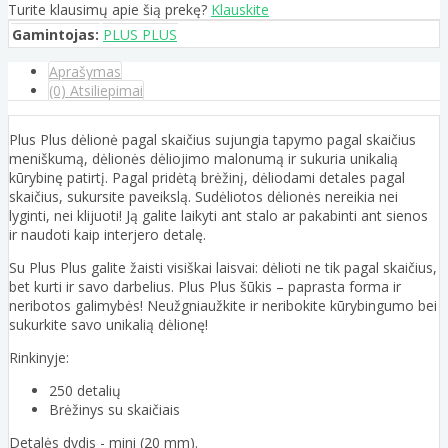
Turite klausimų apie šią prekę?
Klauskite
Gamintojas:
PLUS PLUS
Aprašymas
(0) Atsiliepimai
Plus Plus dėlionė pagal skaičius sujungia tapymo pagal skaičius
meniškumą, dėlionės dėliojimo malonumą ir sukuria unikalią
kūrybinę patirtį. Pagal pridėtą brėžinį, dėliodami detales pagal
skaičius, sukursite paveikslą. Sudėliotos dėlionės nereikia nei
lyginti, nei klijuoti! Ją galite laikyti ant stalo ar pakabinti ant sienos
ir naudoti kaip interjero detalę.
Su Plus Plus galite žaisti visiškai laisvai: dėlioti ne tik pagal skaičius,
bet kurti ir savo darbelius. Plus Plus šūkis – paprasta forma ir
neribotos galimybės! Neužgniaužkite ir neribokite kūrybingumo bei
sukurkite savo unikalią dėlionę!
Rinkinyje:
250 detalių
Brėžinys su skaičiais
Detalės dydis - mini (20 mm).