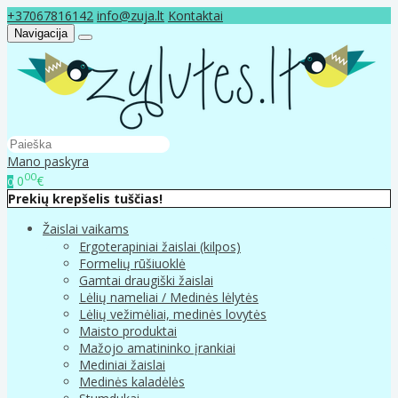
+37067816142
info@zuja.lt
Kontaktai
Navigacija
Mano paskyra
00
0
€
0
Prekių krepšelis tuščias!
Žaislai vaikams
Ergoterapiniai žaislai (kilpos)
Formelių rūšiuoklė
Gamtai draugiški žaislai
Lėlių nameliai / Medinės lėlytės
Lėlių vežimėliai, medinės lovytės
Maisto produktai
Mažojo amatininko įrankiai
Mediniai žaislai
Medinės kaladėlės