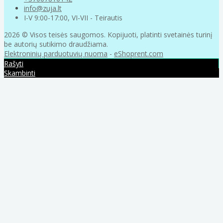
info@zuja.lt
I-V 9:00-17:00, VI-VII - Teirautis
2026 © Visos teisės saugomos. Kopijuoti, platinti svetainės turinį
be autorių sutikimo draudžiama.
Elektroninių parduotuvių nuoma
-
eShoprent.com
Rašyti
Skambinti