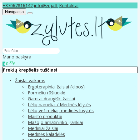
+37067816142
info@zuja.lt
Kontaktai
Navigacija
Mano paskyra
00
0
€
0
Prekių krepšelis tuščias!
Žaislai vaikams
Ergoterapiniai žaislai (kilpos)
Formelių rūšiuoklė
Gamtai draugiški žaislai
Lėlių nameliai / Medinės lėlytės
Lėlių vežimėliai, medinės lovytės
Maisto produktai
Mažojo amatininko įrankiai
Mediniai žaislai
Medinės kaladėlės