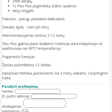
2400 detalių
12 Plus Plus pagrindukų (žalios spalvos)
Idėjų knygelė
Pakuotė - patogi, plastikinė daiktadėžė.
Detalės dydis - mini (20 mm).
Rekomenduojamas amžius 5-12 metų.
Plus Plus galima plauti skalbimo mašinoje arba indaplovėje ne
aukštesnėje nei 90°C temperatūroje.
Pagaminta Danijoje.
Žaislas paženklintas CE ženklu.
Įspėjimas! Netinka jaunesniems nei 3 metų vaikams. Užspringimo
rizika.
Parašyti atsiliepimą
Vardas:
El. pašto adresas:
Atsiliepimas:
Įvertinimas: