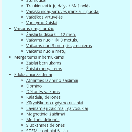
Stumdukai
Traukinukai ir jų dalys / Mašinėlės
Vaikiški indai, virtuvės įrankiai ir puodai
Vaikiškos virtuvėlės
Varstymo žaislai
Vaikams pagal amžių
Žaislai kūdikiui 0 - 12 mėn.
Vaikams nuo 1 iki 3 metukų
Vaikams nuo 3 metų ir vyresniems
Vaikams nuo 8 metų
Mergaitėms ir berniukams
Žaislai berniukams
Žaislai mergaitėms
Edukaciniai žaidimai
Atminties lavinimo žaidimai
Domino
Dėlionės vaikams
Kaladėlių dėlionės
Kūrybiškumo ugdymo rinkiniai
Lavinamieji žaidimai, galvosūkiai
Magnetiniai žaidimai
Medinės dėlionės
Sluoksninės dėlonės
STEM ir optiniai žaislai