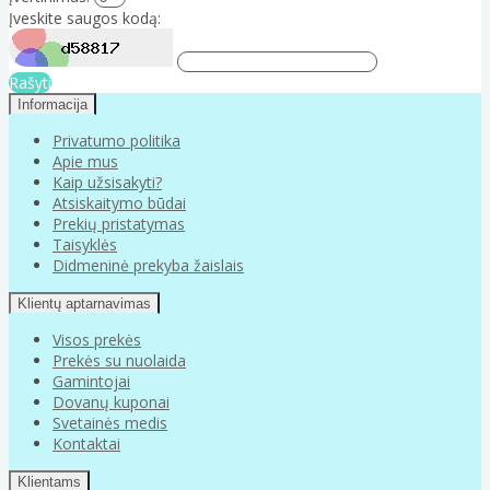
Įveskite saugos kodą:
Rašyti
Informacija
Privatumo politika
Apie mus
Kaip užsisakyti?
Atsiskaitymo būdai
Prekių pristatymas
Taisyklės
Didmeninė prekyba žaislais
Klientų aptarnavimas
Visos prekės
Prekės su nuolaida
Gamintojai
Dovanų kuponai
Svetainės medis
Kontaktai
Klientams