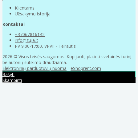
Klientams
Užsakymų istorija
Kontaktai
+37067816142
info@zuja.lt
I-V 9:00-17:00, VI-VII - Teirautis
2026 © Visos teisės saugomos. Kopijuoti, platinti svetainės turinį
be autorių sutikimo draudžiama.
Elektroninių parduotuvių nuoma
-
eShoprent.com
Rašyti
Skambinti