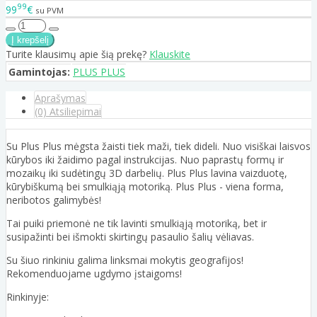
99
99
€
su PVM
Turite klausimų apie šią prekę?
Klauskite
Gamintojas:
PLUS PLUS
Aprašymas
(0) Atsiliepimai
Su Plus Plus mėgsta žaisti tiek maži, tiek dideli. Nuo visiškai laisvos
kūrybos iki žaidimo pagal instrukcijas. Nuo paprastų formų ir
mozaikų iki sudėtingų 3D darbelių. Plus Plus lavina vaizduotę,
kūrybiškumą bei smulkiąją motoriką. Plus Plus - viena forma,
neribotos galimybės!
Tai puiki priemonė ne tik lavinti smulkiąją motoriką, bet ir
susipažinti bei išmokti skirtingų pasaulio šalių vėliavas.
Su šiuo rinkiniu galima linksmai mokytis geografijos!
Rekomenduojame ugdymo įstaigoms!
Rinkinyje: