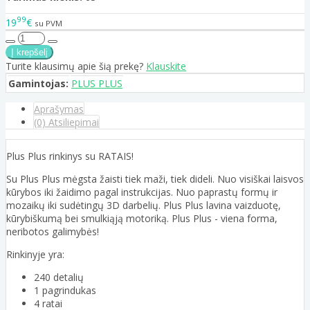
99
19
€
su PVM
Turite klausimų apie šią prekę?
Klauskite
Gamintojas:
PLUS PLUS
Aprašymas
(0) Atsiliepimai
Plus Plus rinkinys su RATAIS!
Su Plus Plus mėgsta žaisti tiek maži, tiek dideli. Nuo visiškai laisvos
kūrybos iki žaidimo pagal instrukcijas. Nuo paprastų formų ir
mozaikų iki sudėtingų 3D darbelių. Plus Plus lavina vaizduotę,
kūrybiškumą bei smulkiąją motoriką. Plus Plus - viena forma,
neribotos galimybės!
Rinkinyje yra:
240 detalių
1 pagrindukas
4 ratai