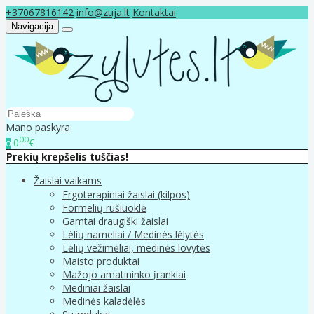
+37067816142
info@zuja.lt
Kontaktai
Navigacija
Mano paskyra
00
0
€
0
Prekių krepšelis tuščias!
Žaislai vaikams
Ergoterapiniai žaislai (kilpos)
Formelių rūšiuoklė
Gamtai draugiški žaislai
Lėlių nameliai / Medinės lėlytės
Lėlių vežimėliai, medinės lovytės
Maisto produktai
Mažojo amatininko įrankiai
Mediniai žaislai
Medinės kaladėlės