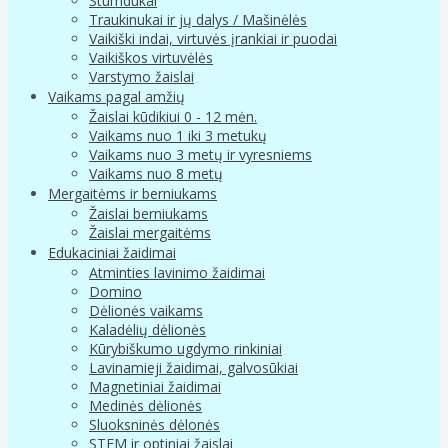
Stumdukai
Traukinukai ir jų dalys / Mašinėlės
Vaikiški indai, virtuvės įrankiai ir puodai
Vaikiškos virtuvėlės
Varstymo žaislai
Vaikams pagal amžių
Žaislai kūdikiui 0 - 12 mėn.
Vaikams nuo 1 iki 3 metukų
Vaikams nuo 3 metų ir vyresniems
Vaikams nuo 8 metų
Mergaitėms ir berniukams
Žaislai berniukams
Žaislai mergaitėms
Edukaciniai žaidimai
Atminties lavinimo žaidimai
Domino
Dėlionės vaikams
Kaladėlių dėlionės
Kūrybiškumo ugdymo rinkiniai
Lavinamieji žaidimai, galvosūkiai
Magnetiniai žaidimai
Medinės dėlionės
Sluoksninės dėlonės
STEM ir optiniai žaislai