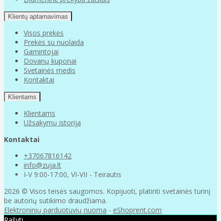
Klientų aptarnavimas
Visos prekės
Prekės su nuolaida
Gamintojai
Dovanų kuponai
Svetainės medis
Kontaktai
Klientams
Klientams
Užsakymų istorija
Kontaktai
+37067816142
info@zuja.lt
I-V 9:00-17:00, VI-VII - Teirautis
2026 © Visos teisės saugomos. Kopijuoti, platinti svetainės turinį
be autorių sutikimo draudžiama.
Elektroninių parduotuvių nuoma
-
eShoprent.com
Rašyti