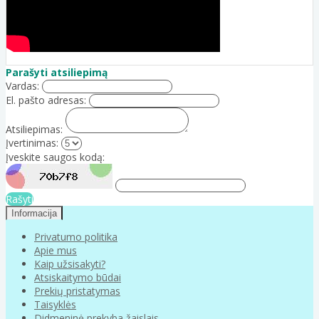
Parašyti atsiliepimą
Vardas:
El. pašto adresas:
Atsiliepimas:
Įvertinimas:
Įveskite saugos kodą:
Rašyti
Informacija
Privatumo politika
Apie mus
Kaip užsisakyti?
Atsiskaitymo būdai
Prekių pristatymas
Taisyklės
Didmeninė prekyba žaislais