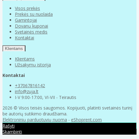
Visos prekės
Prekės su nuolaida
Gamintojai
Dovanų kuponai
Svetainės medis
Kontaktai
Klientams
Klientams
Užsakymų istorija
Kontaktai
+37067816142
info@zuja.lt
I-V 9:00-17:00, VI-VII - Teirautis
2026 © Visos teisės saugomos. Kopijuoti, platinti svetainės turinį
be autorių sutikimo draudžiama.
Elektroninių parduotuvių nuoma
-
eShoprent.com
Rašyti
Skambinti