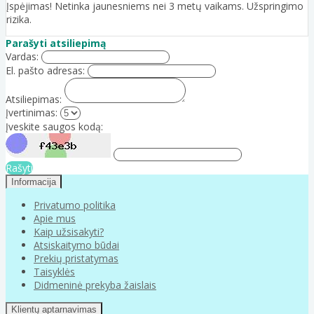
Įspėjimas! Netinka jaunesniems nei 3 metų vaikams. Užspringimo
rizika.
Parašyti atsiliepimą
Vardas:
El. pašto adresas:
Atsiliepimas:
Įvertinimas:
Įveskite saugos kodą:
Rašyti
Informacija
Privatumo politika
Apie mus
Kaip užsisakyti?
Atsiskaitymo būdai
Prekių pristatymas
Taisyklės
Didmeninė prekyba žaislais
Klientų aptarnavimas