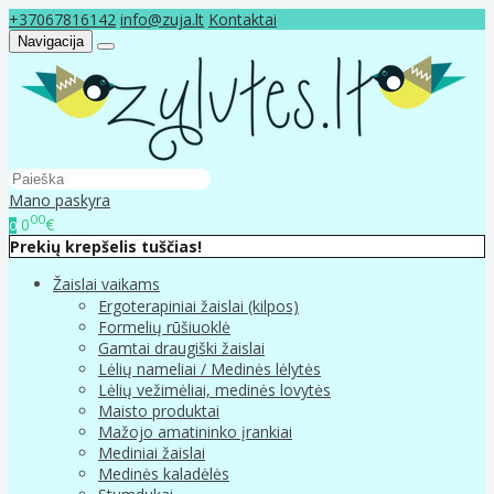
+37067816142
info@zuja.lt
Kontaktai
Navigacija
Mano paskyra
00
0
€
0
Prekių krepšelis tuščias!
Žaislai vaikams
Ergoterapiniai žaislai (kilpos)
Formelių rūšiuoklė
Gamtai draugiški žaislai
Lėlių nameliai / Medinės lėlytės
Lėlių vežimėliai, medinės lovytės
Maisto produktai
Mažojo amatininko įrankiai
Mediniai žaislai
Medinės kaladėlės