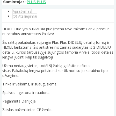
Gamintojas:
PLUS PLUS
Aprašymas
(0) Atsiliepimai
HEXEL Duo yra puikiausia puošmena tavo raktams ar kuprinei ir
nuostabus antistresinis žaislas!
Šis raktų pakabukas sujungia Plus Plus DIDELIŲ detalių formą ir
HEXEL lankstumą. Šis antistresinis žaislas sudarytas iš 2 DIDELIŲ
detalių, kurios tarpusavyje sujungtos tampria virvele, todėl detales
lengva judinti kaip tik sugalvoji.
Užima nedaug vietos, todėl šį žaislą galėsite nešiotis
visur. Pakabuką lengva pritvirtinti kur tik nori su jo karabino tipo
užsegimu.
Tinka ir vaikams, ir suaugusiems.
Spalvos - geltona ir raudona.
Pagaminta Danijoje.
Žaislas paženklintas CE ženklu.