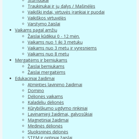
Stumdukai
Traukinukai ir jų dalys / Mašinėlės
Vaikiški indai, virtuvės įrankiai ir puodai
Vaikiškos virtuvėlės
Varstymo žaislai
Vaikams pagal amžių
Žaislai kūdikiui 0 - 12 mėn.
Vaikams nuo 1 iki 3 metukų
Vaikams nuo 3 metų ir vyresniems
Vaikams nuo 8 metų
Mergaitėms ir berniukams
Žaislai berniukams
Žaislai mergaitėms
Edukaciniai žaidimai
Atminties lavinimo žaidimai
Domino
Dėlionės vaikams
Kaladėlių dėlionės
Kūrybiškumo ugdymo rinkiniai
Lavinamieji žaidimai, galvosūkiai
Magnetiniai žaidimai
Medinės dėlionės
Sluoksninės dėlonės
STEM ir optiniai žaislai