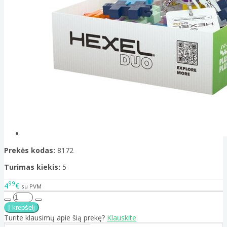
Prekės kodas:
8172
Turimas kiekis:
5
99
4
€
su PVM
Turite klausimų apie šią prekę?
Klauskite