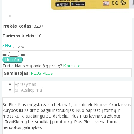
Prekės kodas:
3287
Turimas kiekis:
10
99
9
€
su PVM
Turite klausimų apie šią prekę?
Klauskite
Gamintojas:
PLUS PLUS
Aprašymas
(0) Atsiliepimai
Su Plus Plus mėgsta žaisti tiek maži, tiek dideli. Nuo visiškai laisvos
kūrybos iki žaidimo pagal instrukcijas. Nuo paprastų formų ir
mozaikų iki sudėtingų 3D darbelių. Plus Plus lavina vaizduotę,
kūrybiškumą bei smulkiąją motoriką. Plus Plus - viena forma,
neribotos galimybės!