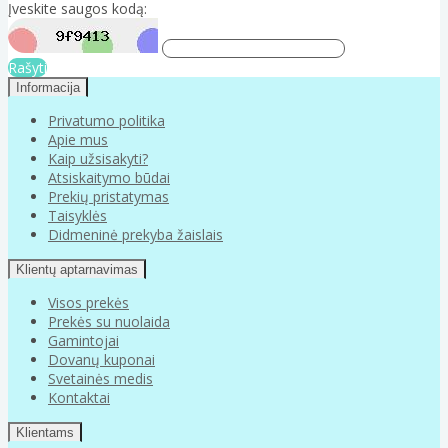
Įveskite saugos kodą:
Rašyti
Informacija
Privatumo politika
Apie mus
Kaip užsisakyti?
Atsiskaitymo būdai
Prekių pristatymas
Taisyklės
Didmeninė prekyba žaislais
Klientų aptarnavimas
Visos prekės
Prekės su nuolaida
Gamintojai
Dovanų kuponai
Svetainės medis
Kontaktai
Klientams