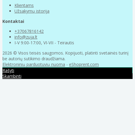
Klientams
Užsakymų istorija
Kontaktai
+37067816142
info@zuja.lt
I-V 9:00-17:00, VI-VII - Teirautis
2026 © Visos teisės saugomos. Kopijuoti, platinti svetainės turinį
be autorių sutikimo draudžiama.
Elektroninių parduotuvių nuoma
-
eShoprent.com
Rašyti
Skambinti