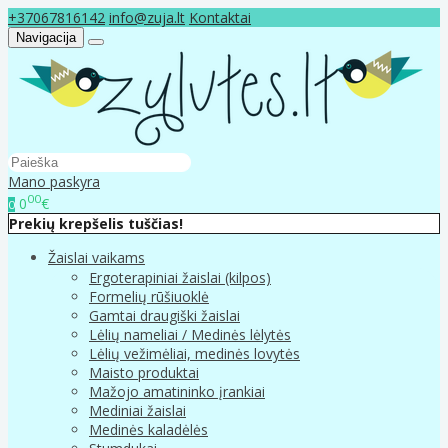
+37067816142
info@zuja.lt
Kontaktai
Navigacija
Mano paskyra
00
0
€
0
Prekių krepšelis tuščias!
Žaislai vaikams
Ergoterapiniai žaislai (kilpos)
Formelių rūšiuoklė
Gamtai draugiški žaislai
Lėlių nameliai / Medinės lėlytės
Lėlių vežimėliai, medinės lovytės
Maisto produktai
Mažojo amatininko įrankiai
Mediniai žaislai
Medinės kaladėlės