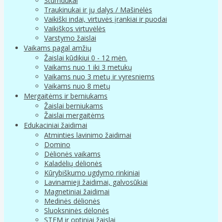
Stumdukai
Traukinukai ir jų dalys / Mašinėlės
Vaikiški indai, virtuvės įrankiai ir puodai
Vaikiškos virtuvėlės
Varstymo žaislai
Vaikams pagal amžių
Žaislai kūdikiui 0 - 12 mėn.
Vaikams nuo 1 iki 3 metukų
Vaikams nuo 3 metų ir vyresniems
Vaikams nuo 8 metų
Mergaitėms ir berniukams
Žaislai berniukams
Žaislai mergaitėms
Edukaciniai žaidimai
Atminties lavinimo žaidimai
Domino
Dėlionės vaikams
Kaladėlių dėlionės
Kūrybiškumo ugdymo rinkiniai
Lavinamieji žaidimai, galvosūkiai
Magnetiniai žaidimai
Medinės dėlionės
Sluoksninės dėlonės
STEM ir optiniai žaislai