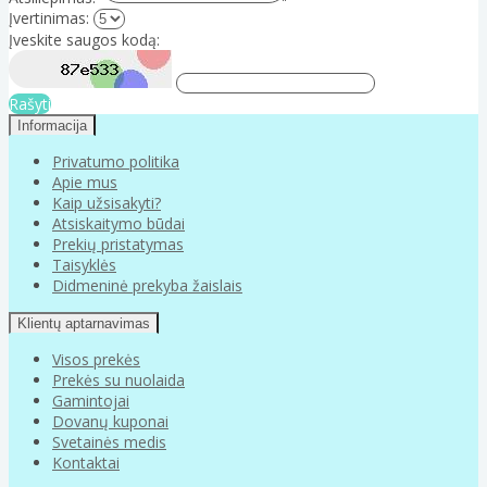
Įvertinimas:
Įveskite saugos kodą:
Rašyti
Informacija
Privatumo politika
Apie mus
Kaip užsisakyti?
Atsiskaitymo būdai
Prekių pristatymas
Taisyklės
Didmeninė prekyba žaislais
Klientų aptarnavimas
Visos prekės
Prekės su nuolaida
Gamintojai
Dovanų kuponai
Svetainės medis
Kontaktai