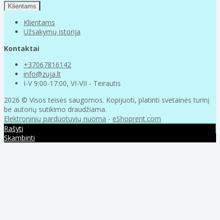
Klientams
Klientams
Užsakymų istorija
Kontaktai
+37067816142
info@zuja.lt
I-V 9:00-17:00, VI-VII - Teirautis
2026 © Visos teisės saugomos. Kopijuoti, platinti svetainės turinį
be autorių sutikimo draudžiama.
Elektroninių parduotuvių nuoma
-
eShoprent.com
Rašyti
Skambinti