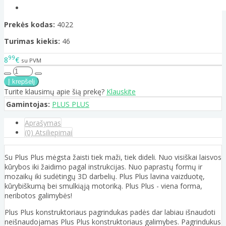
Prekės kodas:
4022
Turimas kiekis:
46
99
8
€
su PVM
Turite klausimų apie šią prekę?
Klauskite
Gamintojas:
PLUS PLUS
Aprašymas
(0) Atsiliepimai
Su Plus Plus mėgsta žaisti tiek maži, tiek dideli. Nuo visiškai laisvos
kūrybos iki žaidimo pagal instrukcijas. Nuo paprastų formų ir
mozaikų iki sudėtingų 3D darbelių. Plus Plus lavina vaizduotę,
kūrybiškumą bei smulkiąją motoriką. Plus Plus - viena forma,
neribotos galimybės!
Plus Plus konstruktoriaus pagrindukas padės dar labiau išnaudoti
neišnaudojamas Plus Plus konstruktoriaus galimybes. Pagrindukus