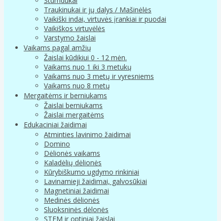
Stumdukai
Traukinukai ir jų dalys / Mašinėlės
Vaikiški indai, virtuvės įrankiai ir puodai
Vaikiškos virtuvėlės
Varstymo žaislai
Vaikams pagal amžių
Žaislai kūdikiui 0 - 12 mėn.
Vaikams nuo 1 iki 3 metukų
Vaikams nuo 3 metų ir vyresniems
Vaikams nuo 8 metų
Mergaitėms ir berniukams
Žaislai berniukams
Žaislai mergaitėms
Edukaciniai žaidimai
Atminties lavinimo žaidimai
Domino
Dėlionės vaikams
Kaladėlių dėlionės
Kūrybiškumo ugdymo rinkiniai
Lavinamieji žaidimai, galvosūkiai
Magnetiniai žaidimai
Medinės dėlionės
Sluoksninės dėlonės
STEM ir optiniai žaislai