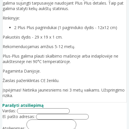
galima sujungti tarpusavyje naudojant Plus Plus detales. Taip pat
galima statyti kelių aukštų statinius.
Rinkinyje:
2 Plus Plus pagrindukai (1 pagrinduko dydis - 12x12 cm)
Pakuotės dydis - 29 x 19 x 1 cm.
Rekomenduojamas amžius 5-12 metų.
Plus-Plus galima plauti skalbimo mašinoje arba indaplovėje ne
aukštesnėje nei 90°C temperatūroje.
Pagaminta Danijoje.
Žaislas paženklintas CE ženklu.
Įspėjimas! Netinka jaunesniems nei 3 metų vaikams. Užspringimo
rizika.
Parašyti atsiliepimą
Vardas:
El. pašto adresas:
Atsiliepimas: