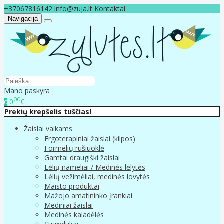
+37067816142
info@zuja.lt
Kontaktai
Navigacija
Mano paskyra
00
0
€
0
Prekių krepšelis tuščias!
Žaislai vaikams
Ergoterapiniai žaislai (kilpos)
Formelių rūšiuoklė
Gamtai draugiški žaislai
Lėlių nameliai / Medinės lėlytės
Lėlių vežimėliai, medinės lovytės
Maisto produktai
Mažojo amatininko įrankiai
Mediniai žaislai
Medinės kaladėlės