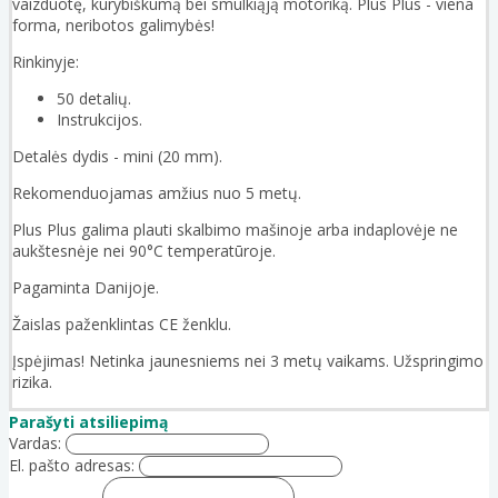
vaizduotę, kūrybiškumą bei smulkiąją motoriką. Plus Plus - viena
forma, neribotos galimybės!
Rinkinyje:
50 detalių.
Instrukcijos.
Detalės dydis - mini (20 mm).
Rekomenduojamas amžius nuo 5 metų.
Plus Plus galima plauti skalbimo mašinoje arba indaplovėje ne
aukštesnėje nei 90°C temperatūroje.
Pagaminta Danijoje.
Žaislas paženklintas CE ženklu.
Įspėjimas! Netinka jaunesniems nei 3 metų vaikams. Užspringimo
rizika.
Parašyti atsiliepimą
Vardas:
El. pašto adresas: