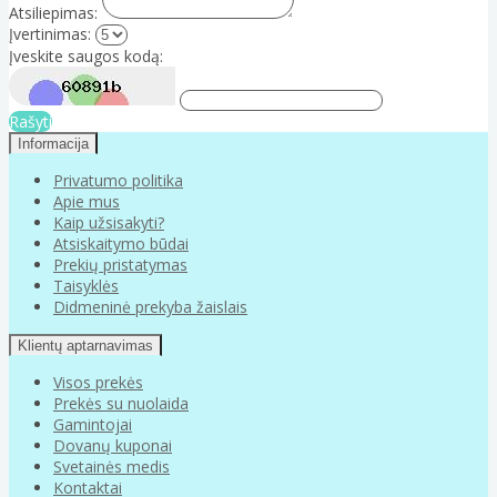
Atsiliepimas:
Įvertinimas:
Įveskite saugos kodą:
Rašyti
Informacija
Privatumo politika
Apie mus
Kaip užsisakyti?
Atsiskaitymo būdai
Prekių pristatymas
Taisyklės
Didmeninė prekyba žaislais
Klientų aptarnavimas
Visos prekės
Prekės su nuolaida
Gamintojai
Dovanų kuponai
Svetainės medis
Kontaktai