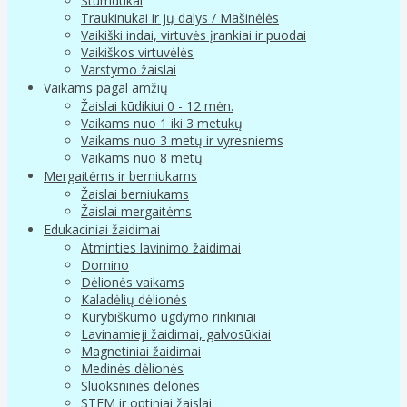
Stumdukai
Traukinukai ir jų dalys / Mašinėlės
Vaikiški indai, virtuvės įrankiai ir puodai
Vaikiškos virtuvėlės
Varstymo žaislai
Vaikams pagal amžių
Žaislai kūdikiui 0 - 12 mėn.
Vaikams nuo 1 iki 3 metukų
Vaikams nuo 3 metų ir vyresniems
Vaikams nuo 8 metų
Mergaitėms ir berniukams
Žaislai berniukams
Žaislai mergaitėms
Edukaciniai žaidimai
Atminties lavinimo žaidimai
Domino
Dėlionės vaikams
Kaladėlių dėlionės
Kūrybiškumo ugdymo rinkiniai
Lavinamieji žaidimai, galvosūkiai
Magnetiniai žaidimai
Medinės dėlionės
Sluoksninės dėlonės
STEM ir optiniai žaislai