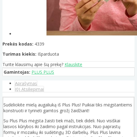
Prekės kodas:
4339
Turimas kiekis:
Išparduota
Turite klausimų apie šią prekę?
Klauskite
Gamintojas:
PLUS PLUS
Aprašymas
(0) Atsiliepimai
Sudėliokite mielą augaliuką iš Plus Plus! Puikiai tiks mėgstantiems
konstruoti ir tyrinėti gamtos grožį žaidžiant!
Su Plus Plus mėgsta žaisti tiek maži, tiek dideli. Nuo visiškai
laisvos kūrybos iki žaidimo pagal instrukcijas. Nuo paprastų
formų ir mozaikų iki sudėtingų 3D darbelių. Plus Plus lavina