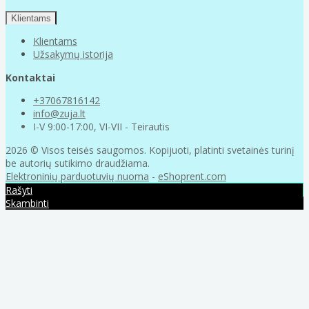
Klientams
Klientams
Užsakymų istorija
Kontaktai
+37067816142
info@zuja.lt
I-V 9:00-17:00, VI-VII - Teirautis
2026 © Visos teisės saugomos. Kopijuoti, platinti svetainės turinį
be autorių sutikimo draudžiama.
Elektroninių parduotuvių nuoma
-
eShoprent.com
Rašyti
Skambinti