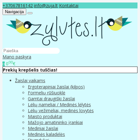
+37067816142
info@zuja.lt
Kontaktai
Navigacija
Mano paskyra
00
0
€
0
Prekių krepšelis tuščias!
Žaislai vaikams
Ergoterapiniai žaislai (kilpos)
Formelių rūšiuoklė
Gamtai draugiški žaislai
Lėlių nameliai / Medinės lėlytės
Lėlių vežimėliai, medinės lovytės
Maisto produktai
Mažojo amatininko įrankiai
Mediniai žaislai
Medinės kaladėlės