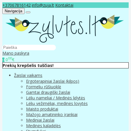
+37067816142
info@zuja.lt
Kontaktai
Navigacija
Mano paskyra
00
0
€
0
Prekių krepšelis tuščias!
Žaislai vaikams
Ergoterapiniai žaislai (kilpos)
Formelių rūšiuoklė
Gamtai draugiški žaislai
Lėlių nameliai / Medinės lėlytės
Lėlių vežimėliai, medinės lovytės
Maisto produktai
Mažojo amatininko įrankiai
Mediniai žaislai
Medinės kaladėlės