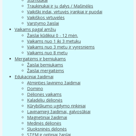
Stumdukai
Traukinukai ir jų dalys / Mašinėlės
Vaikiški indai, virtuvės įrankiai ir puodai
Vaikiškos virtuvėlės
Varstymo žaislai
Vaikams pagal amžių
Žaislai kūdikiui 0 - 12 mėn.
Vaikams nuo 1 iki 3 metukų
Vaikams nuo 3 metų ir vyresniems
Vaikams nuo 8 metų
Mergaitėms ir berniukams
Žaislai berniukams
Žaislai mergaitėms
Edukaciniai žaidimai
Atminties lavinimo žaidimai
Domino
Dėlionės vaikams
Kaladėlių dėlionės
Kūrybiškumo ugdymo rinkiniai
Lavinamieji žaidimai, galvosūkiai
Magnetiniai žaidimai
Medinės dėlionės
Sluoksninės dėlonės
STEM ir optiniai žaislai