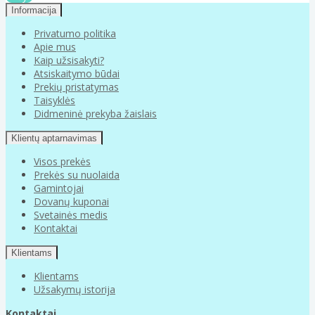
Informacija
Privatumo politika
Apie mus
Kaip užsisakyti?
Atsiskaitymo būdai
Prekių pristatymas
Taisyklės
Didmeninė prekyba žaislais
Klientų aptarnavimas
Visos prekės
Prekės su nuolaida
Gamintojai
Dovanų kuponai
Svetainės medis
Kontaktai
Klientams
Klientams
Užsakymų istorija
Kontaktai