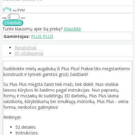
99
3
€
su PVM
Turite klausimų apie šią prekę?
Klauskite
Gamintojas:
PLUS PLUS
Aprašymas
(0) Atsiliepimai
Sudėliokite mielą augaliuką iš Plus Plus! Puikiai tiks mėgstantiems
konstruoti ir tyrinėti gamtos grožį žaidžiant!
Su Plus Plus mėgsta žaisti tiek maži, tiek dideli. Nuo visiškai
laisvos kūrybos iki žaidimo pagal instrukcijas. Nuo paprastų
formų ir mozaikų iki sudėtingų 3D darbelių. Plus Plus lavina
vaizduotę, kūrybiškumą bei smulkiąją motoriką. Plus Plus - viena
forma, neribotos galimybės!
Rinkinyje:
52 detalės.
Instrukcijos.