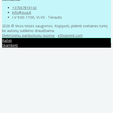
+37067816142
info@zuja.lt
I-V 9:00-17:00, VI-VII - Teirautis
2026 © Visos teisės saugomos. Kopijuoti, platinti svetainės turinį
be autorių sutikimo draudžiama.
Elektroninių parduotuvių nuoma
-
eShoprent.com
Rašyti
Skambinti